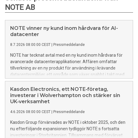
NOTE AB
NOTE vinner ny kund inom hårdvara för AI-
datacenter
8.7.2026 08:00:00 CEST
|
Pressmeddelande
NOTE har tecknat avtal med en ny kund inom hårdvara för
avancerade datacenterapplikationer. Affären omfattar
tillverkning av en ny produkt för användning i krävande
datacentermiljöer, ett område som växer snabbt i takt med
den ökande utbyggnaden av AI-infrastruktur.
Kasdon Electronics, ett NOTE‑företag,
investerar i Wolverhampton och stärker sin
UK‑verksamhet
4.6.2026 08:00:00 CEST
|
Pressmeddelande
Kasdon Group förvärvades av NOTE i oktober 2025, och den
nu efterföljande expansionen tydliggör NOTE:s fortsatta
investeringar i Storbritannien. Tillsammans med förvärvet