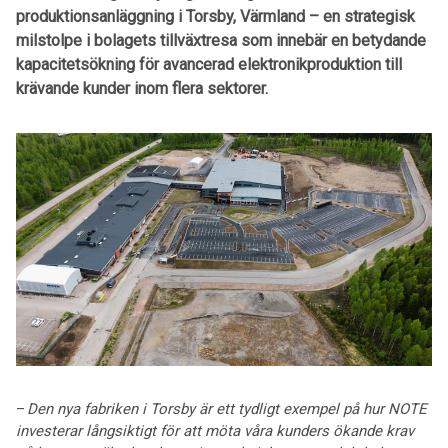
produktionsanläggning i Torsby, Värmland – en strategisk
milstolpe i bolagets tillväxtresa som innebär en betydande
kapacitetsökning för avancerad elektronikproduktion till
krävande kunder inom flera sektorer.
–
Den nya fabriken i Torsby
ä
r ett tydligt exempel p
å
hur NOTE
investerar l
å
ngsiktigt f
ö
r att m
ö
ta v
å
ra kunders
ö
kande krav