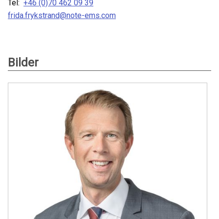
Tel:
+46 (0)70 462 09 39
frida.frykstrand@note-ems.com
Bilder