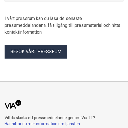
av STI Enterprises stärker satsningen NOTE:s position inom
elektronik och ökar kapaciteten för fortsatt tillväxt inom
försvar, industri, kommunikation, MedTech och GreenTech
I vårt pressrum kan du läsa de senaste
sektorerna.
pressmeddelandena, få tillgång till pressmaterial och hitta
kontaktinformation.
BESÖK VÅRT PRESSRUM
Vill du skicka ett pressmeddelande genom Via TT?
Här hittar du mer information om tjänsten