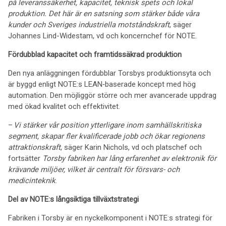
p
å
leveranss
ä
kerhet, kapacitet, teknisk spets och lokal
produktion. Det h
ä
r
ä
r en satsning som st
ä
rker b
å
de v
å
ra
kunder och Sveriges industriella motst
å
ndskraft
, säger
Johannes Lind-Widestam, vd och koncernchef för NOTE.
Fördubblad kapacitet och framtidssäkrad produktion
Den nya anläggningen fördubblar Torsbys produktionsyta och
är byggd enligt NOTE:s LEAN‑baserade koncept med hög
automation. Den möjliggör större och mer avancerade uppdrag
med ökad kvalitet och effektivitet.
–
Vi st
ä
rker v
å
r position ytterligare inom samh
ä
llskritiska
segment, skapar fler kvalificerade jobb och
ö
kar regionens
attraktionskraft
, säger Karin Nichols, vd och platschef och
fortsätter
Torsby fabriken har lång erfarenhet av elektronik för
krävande miljöer, vilket är centralt för försvars- och
medicinteknik
.
Del av NOTE:s långsiktiga tillväxtstrategi
Fabriken i Torsby är en nyckelkomponent i NOTE:s strategi för