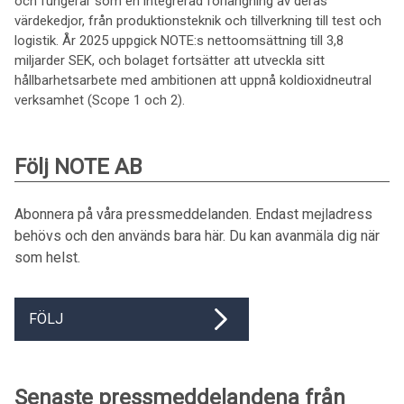
och fungerar som en integrerad förlängning av deras
värdekedjor, från produktionsteknik och tillverkning till test och
logistik. År 2025 uppgick NOTE:s nettoomsättning till 3,8
miljarder SEK, och bolaget fortsätter att utveckla sitt
hållbarhetsarbete med ambitionen att uppnå koldioxidneutral
verksamhet (Scope 1 och 2).
Följ NOTE AB
Abonnera på våra pressmeddelanden. Endast mejladress
behövs och den används bara här. Du kan avanmäla dig när
som helst.
FÖLJ
Senaste pressmeddelandena från