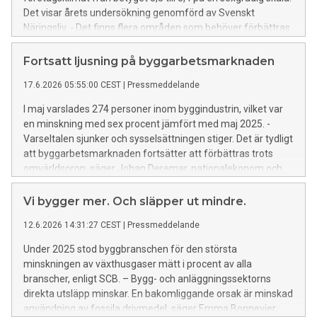
Det visar årets undersökning genomförd av Svenskt
Näringsliv. - Det finns flera områden som behöver förbättras
om resultatet ska bli något annat än knappt godkänt,
säger Tanja Rasmusson Hjorth, vice vd och chef näringsliv &
Fortsatt ljusning på byggarbetsmarknaden
påverkan, Byggföretagen.
17.6.2026 05:55:00 CEST
|
Pressmeddelande
I maj varslades 274 personer inom byggindustrin, vilket var
en minskning med sex procent jämfört med maj 2025. -
Varseltalen sjunker och sysselsättningen stiger. Det är tydligt
att byggarbetsmarknaden fortsätter att förbättras trots
omvärldsoron, säger Johan Deremar, nationalekonom och
prognosansvarig, Byggföretagen
Vi bygger mer. Och släpper ut mindre.
12.6.2026 14:31:27 CEST
|
Pressmeddelande
Under 2025 stod byggbranschen för den största
minskningen av växthusgaser mätt i procent av alla
branscher, enligt SCB. – Bygg- och anläggningssektorns
direkta utsläpp minskar. En bakomliggande orsak är minskad
användning av fossila drivmedel, säger Emma Bonnevier,