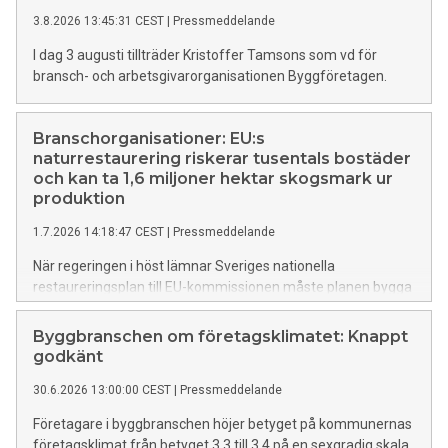
3.8.2026 13:45:31 CEST
|
Pressmeddelande
I dag 3 augusti tillträder Kristoffer Tamsons som vd för
bransch- och arbetsgivarorganisationen Byggföretagen.
Branschorganisationer: EU:s
naturrestaurering riskerar tusentals bostäder
och kan ta 1,6 miljoner hektar skogsmark ur
produktion
1.7.2026 14:18:47 CEST
|
Pressmeddelande
När regeringen i höst lämnar Sveriges nationella
restaureringsplan till EU-kommissionen måste planen bygga
på väl underbyggda konsekvensanalyser. Förslagen som
svenska myndigheter presenterat saknar i dag en tillräcklig
Byggbranschen om företagsklimatet: Knappt
analys av hur olika åtgärder påverkar tillväxten i våra
godkänt
näringar. Det skriver branschorganisationerna
30.6.2026 13:00:00 CEST
|
Pressmeddelande
Byggföretagen, Skogsindustrierna och Svemin på Dagens
Industris debattsida.
Företagare i byggbranschen höjer betyget på kommunernas
företagsklimat från betyget 3,3 till 3,4 på en sexgradig skala.