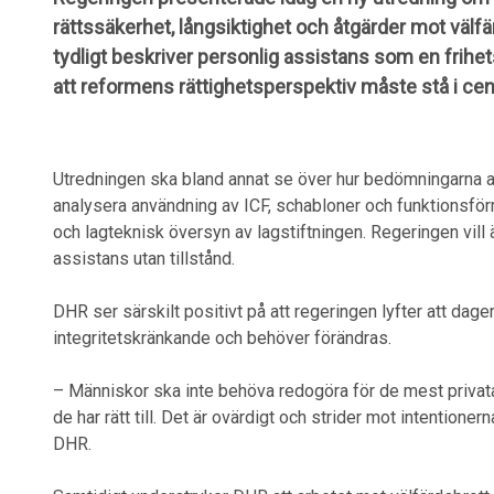
rättssäkerhet, långsiktighet och åtgärder mot välf
tydligt beskriver personlig assistans som en fri
att reformens rättighetsperspektiv måste stå i c
Utredningen ska bland annat se över hur bedömningarna av 
analysera användning av ICF, schabloner och funktionsf
och lagteknisk översyn av lagstiftningen. Regeringen vill 
assistans utan tillstånd.
DHR ser särskilt positivt på att regeringen lyfter att d
integritetskränkande och behöver förändras.
– Människor ska inte behöva redogöra för de mest privata de
de har rätt till. Det är ovärdigt och strider mot intentio
DHR.