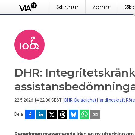
Sök nyheter
Abonnera
Sök p
DHR: Integritetskrän
assistansbedömninga
22.5.2026 14:22:00 CEST
|
DHR, Delaktighet Handlingskraft Röre
Dela
Regeringen presenterade idag en ny utredning om