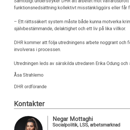
Samtidigt understryker DHR att arbetet mot välfärdsbrot
funktionsnedsättning kollektivt misstänkliggörs eller får 
– Ett rättssäkert system måste både kunna motverka krimin
självbestämmande, delaktighet och ett liv på lika villkor.
DHR kommer att följa utredningens arbete noggrant och fö
involveras i processen.
Utredningen leds av särskilda utredaren Erika Odung och
Åsa Strahlemo
DHR ordförande
Kontakter
Negar Mottaghi
Socialpolitik, LSS, arbetsmarknad