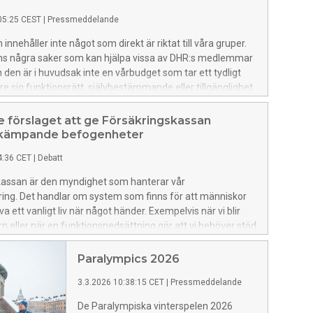
05:25 CEST
|
Pressmeddelande
nnehåller inte något som direkt är riktat till våra gruper.
ns några saker som kan hjälpa vissa av DHR:s medlemmar
n den är i huvudsak inte en vårbudget som tar ett tydligt
e sig funktionsrätt, självbestämmande eller tillgänglighet.
 är det ett svek och ett tomt löfte.
 förslaget att ge Försäkringskassan
kämpande befogenheter
4:36 CET
|
Debatt
kassan är den myndighet som hanterar vår
ring. Det handlar om system som finns för att människor
a ett vanligt liv när något händer. Exempelvis när vi blir
arn eller när en funktionsnedsättning gör att vi behöver stöd
 arbeta eller delta i samhället.
Paralympics 2026
3.3.2026 10:38:15 CET
|
Pressmeddelande
De Paralympiska vinterspelen 2026