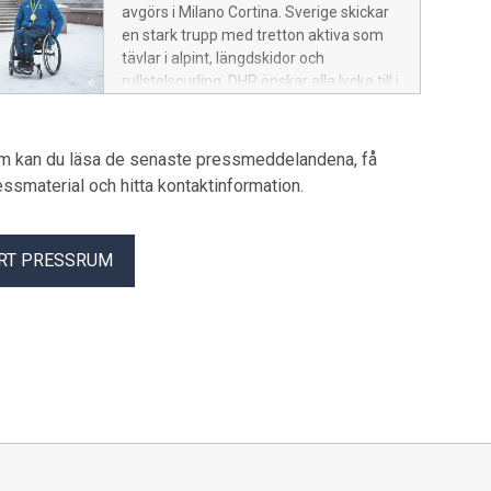
avgörs i Milano Cortina. Sverige skickar
en stark trupp med tretton aktiva som
tävlar i alpint, längdskidor och
rullstolscurling. DHR önskar alla lycka till i
kampen om medaljerna.
um kan du läsa de senaste pressmeddelandena, få
pressmaterial och hitta kontaktinformation.
RT PRESSRUM