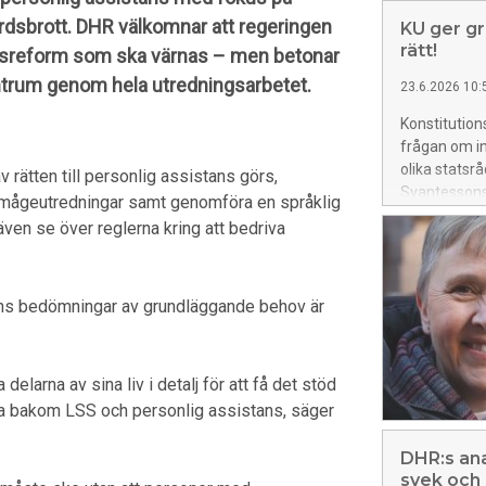
ärdsbrott. DHR välkomnar att regeringen
KU ger gr
rätt!
hetsreform som ska värnas – men betonar
entrum genom hela utredningsarbetet.
23.6.2026 10:
Konstitution
frågan om in
olika statsr
rätten till personlig assistans görs,
Svantessons
örmågeutredningar samt genomföra en språklig
tidigare läm
även se över reglerna kring att bedriva
Camilla Walt
agens bedömningar av grundläggande behov är
larna av sina liv i detalj för att få det stöd
nerna bakom LSS och personlig assistans, säger
DHR:s ana
svek och 