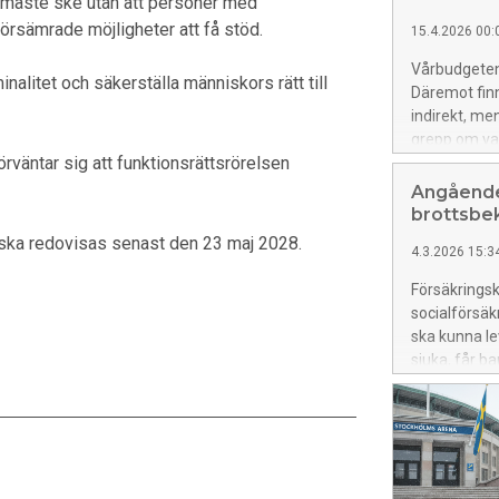
t måste ske utan att personer med
försämrade möjligheter att få stöd.
15.4.2026 00:
Vårbudgeten i
alitet och säkerställa människors rätt till
Däremot fin
indirekt, me
grepp om var
rväntar sig att funktionsrättsrörelsen
På det sättet
Angående
brottsbe
 ska redovisas senast den 23 maj 2028.
4.3.2026 15:3
Försäkrings
socialförsäk
ska kunna lev
sjuka, får b
för att kunna