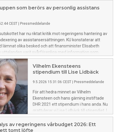
uppen som berörs av personlig assistans
52:44 CEST
|
Pressmeddelande
sutskottet har nu riktat kritik mot regeringens hantering av
dexering av assistansersättningen. KU konstaterar att
åd lämnat olika besked och att finansminister Elisabeth
 uttalanden varit svårförenliga med information som
nats från Socialdepartementet och socialtjänstminister
ersson Grönvall.
Vilhelm Ekensteens
stipendium till Lise Lidbäck
9.5.2026 15:31:06 CEST
|
Pressmeddelande
För att hedra minnet av Vilhelm
Ekensteen och hans gärning instiftade
DHR 2021 ett stipendium i hans anda. Nu
grattulerar vi Lise Lidbäck till stipendiet. I
oktober 2025 avslutade hon sitt uppdrag
i Neuroförundet där hon varit
lys av regeringens vårbudget 2026: Ett
ordförande i 12 år.
ett tomt löfte