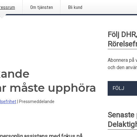
ressrum
Om tjänsten
Bli kund
Följ DHR
Rörelsef
Abonnera på 
och den använ
kande
r måste upphöra
FÖLJ
lsefrihet
|
Pressmeddelande
Senaste
Delaktig
 personlig assistans med fokus på