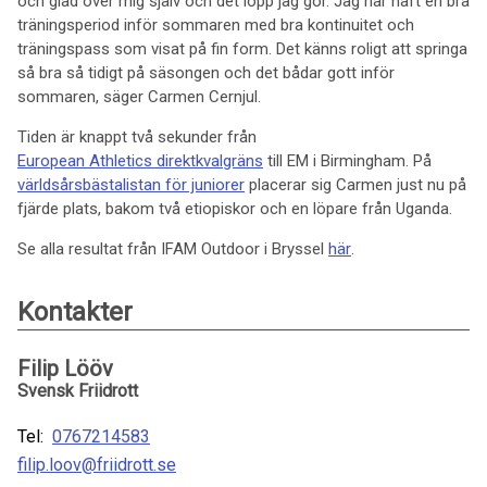
och glad över mig själv och det lopp jag gör. Jag har haft en bra
träningsperiod inför sommaren med bra kontinuitet och
träningspass som visat på fin form. Det känns roligt att springa
så bra så tidigt på säsongen och det bådar gott inför
sommaren, säger Carmen Cernjul.
Tiden är knappt två sekunder från
European Athletics direktkvalgräns
till EM i Birmingham. På
världsårsbästalistan för juniorer
placerar sig Carmen just nu på
fjärde plats, bakom två etiopiskor och en löpare från Uganda.
Se alla resultat från IFAM Outdoor i Bryssel
här
.
Kontakter
Filip Lööv
Svensk Friidrott
Tel:
0767214583
filip.loov@friidrott.se