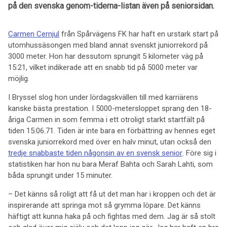
på den svenska genom-tiderna-listan även på seniorsidan.
Carmen Cernjul
från Spårvägens FK har haft en urstark start på
utomhussäsongen med bland annat svenskt juniorrekord på
3000 meter. Hon har dessutom sprungit 5 kilometer väg på
15:21, vilket indikerade att en snabb tid på 5000 meter var
möjlig.
I Bryssel slog hon under lördagskvällen till med karriärens
kanske bästa prestation. I 5000-metersloppet sprang den 18-
åriga Carmen in som femma i ett otroligt starkt startfält på
tiden 15:06.71. Tiden är inte bara en förbättring av hennes eget
svenska juniorrekord med över en halv minut, utan också den
tredje snabbaste tiden någonsin av en svensk senior
. Före sig i
statistiken har hon nu bara Meraf Bahta och Sarah Lahti, som
båda sprungit under 15 minuter.
– Det känns så roligt att få ut det man har i kroppen och det är
inspirerande att springa mot så grymma löpare. Det känns
häftigt att kunna haka på och fightas med dem. Jag är så stolt