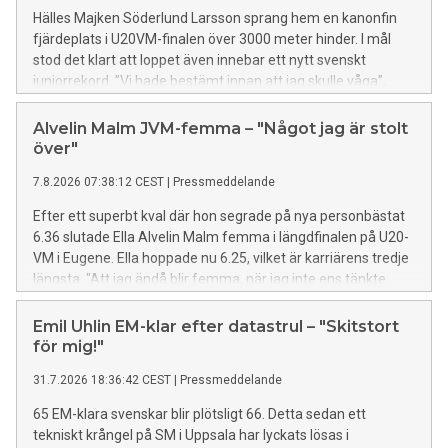
Hälles Majken Söderlund Larsson sprang hem en kanonfin
fjärdeplats i U20VM-finalen över 3000 meter hinder. I mål
stod det klart att loppet även innebar ett nytt svenskt
juniorrekord. ”Vi hade bestämt innan att jag skulle våga”,
säger hon. Fanny Szalkai slutade på en stark sjätteplats i
samma lopp.
Alvelin Malm JVM-femma – "Något jag är stolt
över"
7.8.2026 07:38:12 CEST
|
Pressmeddelande
Efter ett superbt kval där hon segrade på nya personbästat
6.36 slutade Ella Alvelin Malm femma i längdfinalen på U20-
VM i Eugene. Ella hoppade nu 6.25, vilket är karriärens tredje
längsta. ⁠"Att jag ändå blir femma, när jag inte ens tänkte
köra längdhopp från början, är något jag är stolt över. Nu är
jag svintaggad på revansch i tresteget", säger Ella. I det
Emil Uhlin EM-klar efter datastrul – "Skitstort
manliga stavkvalet gladde Axel Rogö som är klar för final.
för mig!"
31.7.2026 18:36:42 CEST
|
Pressmeddelande
65 EM-klara svenskar blir plötsligt 66. Detta sedan ett
tekniskt krångel på SM i Uppsala har lyckats lösas i