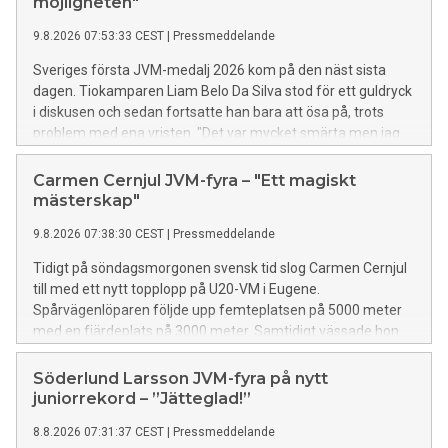
möjligheten"
9.8.2026 07:53:33 CEST
|
Pressmeddelande
Sveriges första JVM-medalj 2026 kom på den näst sista
dagen. Tiokamparen Liam Belo Da Silva stod för ett guldryck
i diskusen och sedan fortsatte han bara att ösa på, trots
problem med ena vristen. "Det var mycket smärta men jag
höll ihop", säger Sveriges första juniorvärldsmästare i
mångkamp sedan 2002. Sammantaget samlade Liam ihop
Carmen Cernjul JVM-fyra – "Ett magiskt
8112 poäng vilket är nytt svenskt juniorrekord. I samma
mästerskap"
tävling slutade David Berglund på en fin femteplats.
9.8.2026 07:38:30 CEST
|
Pressmeddelande
Tidigt på söndagsmorgonen svensk tid slog Carmen Cernjul
till med ett nytt topplopp på U20-VM i Eugene.
Spårvägenlöparen följde upp femteplatsen på 5000 meter
med en fjärdeplats på 3000 meter. Samtidigt vässade hon
det svenska juniorrekordet till 8:52.60. "Det har varit ett
magiskt mästerskap", säger Carmen.
Söderlund Larsson JVM-fyra på nytt
juniorrekord – ”Jätteglad!”
8.8.2026 07:31:37 CEST
|
Pressmeddelande