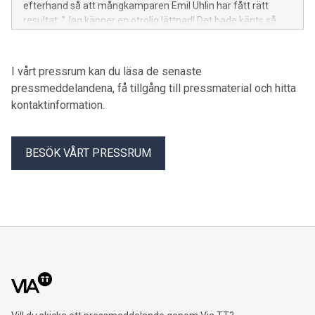
efterhand så att mångkamparen Emil Uhlin har fått rätt
resultat. "Jag känner en otrolig lättnad! Det hade känts så
synd om Emil hade missat EM på grund av ett tekniskt fel",
säger förbundskapten Kajsa Bergqvist. "66 aktiva. Nu är det
nästan 'six seven'! Det känns fantastiskt att det löste sig till
I vårt pressrum kan du läsa de senaste
slut", säger Emil själv.
pressmeddelandena, få tillgång till pressmaterial och hitta
kontaktinformation.
BESÖK VÅRT PRESSRUM