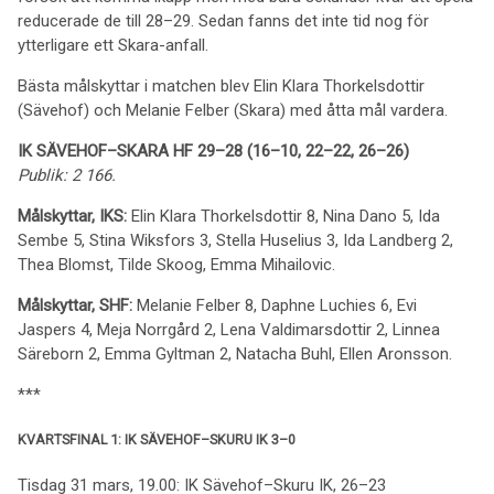
reducerade de till 28–29. Sedan fanns det inte tid nog för
ytterligare ett Skara-anfall.
Bästa målskyttar i matchen blev Elin Klara Thorkelsdottir
(Sävehof) och Melanie Felber (Skara) med åtta mål vardera.
IK SÄVEHOF–SKARA HF 29–28 (16–10, 22–22, 26–26)
Publik: 2 166.
Målskyttar, IKS
:
Elin Klara Thorkelsdottir 8, Nina Dano 5, Ida
Sembe 5, Stina Wiksfors 3, Stella Huselius 3, Ida Landberg 2,
Thea Blomst, Tilde Skoog, Emma Mihailovic.
Målskyttar, SHF:
Melanie Felber 8, Daphne Luchies 6, Evi
Jaspers 4, Meja Norrgård 2, Lena Valdimarsdottir 2, Linnea
Säreborn 2, Emma Gyltman 2, Natacha Buhl, Ellen Aronsson.
***
KVARTSFINAL 1: IK SÄVEHOF–SKURU IK 3–0
Tisdag 31 mars, 19.00: IK Sävehof–Skuru IK, 26–23