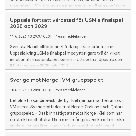
november. – Vi ställs mot en nation som är på väg uppåt och
som blivit en regelbunden deltagare i EM och VM, säger
förbundskaptenen Tomas Axnér.
Uppsala fortsatt värdstad för USM:s finalspel
2028 och 2029
11.6.2026 13:29:37 CEST
|
Pressmeddelande
Svenska Handbollförbundet förlänger samarbetet med
Uppsala kring USM:s finalspel med ytterligare två år, vilket
innebär att mästerskapet kommer att spelas i Uppsala och
IFU Arena även 2028 och 2029.
Sverige mot Norge i VM-gruppspelet
10.6.2026 19:23:31 CEST
|
Pressmeddelande
Det blir ett skandinaviskt derby i Kiel i januari när herrarnas
VM inleds. Sverige lottades mot Norge, Grekland och Qatar i
gruppspelet. – Det blir häftigt att möta Norge i Kiel som har
en stark handbollstradition med många svenska och norska
spelare genom åren, säger förbundskaptenen Michael
Apelgren.