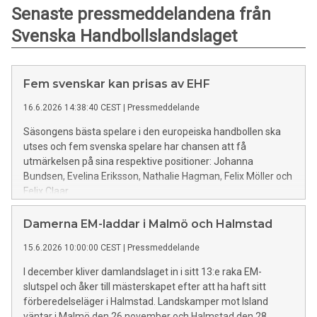
Senaste pressmeddelandena från
Svenska Handbollslandslaget
Fem svenskar kan prisas av EHF
16.6.2026 14:38:40 CEST
|
Pressmeddelande
Säsongens bästa spelare i den europeiska handbollen ska
utses och fem svenska spelare har chansen att få
utmärkelsen på sina respektive positioner: Johanna
Bundsen, Evelina Eriksson, Nathalie Hagman, Felix Möller och
Felix Claar.
Damerna EM-laddar i Malmö och Halmstad
15.6.2026 10:00:00 CEST
|
Pressmeddelande
I december kliver damlandslaget in i sitt 13:e raka EM-
slutspel och åker till mästerskapet efter att ha haft sitt
förberedelseläger i Halmstad. Landskamper mot Island
väntar i Malmö den 26 november och Halmstad den 28