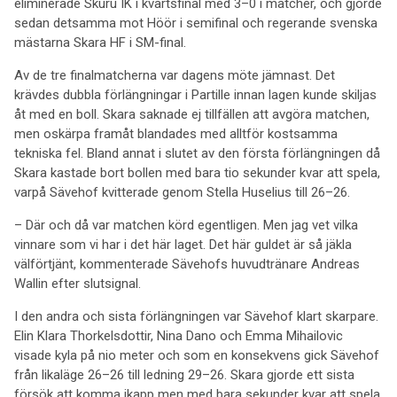
eliminerade Skuru IK i kvartsfinal med 3–0 i matcher, och gjorde
sedan detsamma mot Höör i semifinal och regerande svenska
mästarna Skara HF i SM-final.
Av de tre finalmatcherna var dagens möte jämnast. Det
krävdes dubbla förlängningar i Partille innan lagen kunde skiljas
åt med en boll. Skara saknade ej tillfällen att avgöra matchen,
men oskärpa framåt blandades med alltför kostsamma
tekniska fel. Bland annat i slutet av den första förlängningen då
Skara kastade bort bollen med bara tio sekunder kvar att spela,
varpå Sävehof kvitterade genom Stella Huselius till 26–26.
– Där och då var matchen körd egentligen. Men jag vet vilka
vinnare som vi har i det här laget. Det här guldet är så jäkla
välförtjänt, kommenterade Sävehofs huvudtränare Andreas
Wallin efter slutsignal.
I den andra och sista förlängningen var Sävehof klart skarpare.
Elin Klara Thorkelsdottir, Nina Dano och Emma Mihailovic
visade kyla på nio meter och som en konsekvens gick Sävehof
från likaläge 26–26 till ledning 29–26. Skara gjorde ett sista
försök att komma ikapp men med bara sekunder kvar att spela