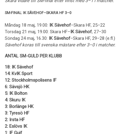
Skara vidare till SM-final efter vinst med 3–1 i matcher.
SM-FINAL: IK SÄVEHOF–SKARA HF 3–0
Måndag 18 maj, 19.00:
IK Sävehof
–Skara HF, 25–22
Torsdag 21 maj, 19.00: Skara HF–
IK Sävehof
, 27–30
Söndag 24 maj, 16.30:
IK Sävehof
–Skara HF, 29–28 (e.fl.)
Sävehof koras till svenska mästare efter 3–0 i matcher.
ANTAL SM-GULD PER KLUBB
18: IK Sävehof
14: KvIK Sport
12: Stockholmspolisens IF
6: Sävsjö HK
5: IK Bolton
4: Skuru IK
3: Borlänge HK
3: Tyresö HF
2: Irsta HF
2: Eslövs IK
1: IF Guif