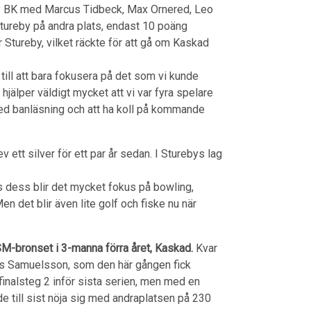
eby BK med Marcus Tidbeck, Max Ornered, Leo
Stureby på andra plats, endast 10 poäng
 Stureby, vilket räckte för att gå om Kaskad
till att bara fokusera på det som vi kunde
älper väldigt mycket att vi var fyra spelare
 med banläsning och att ha koll på kommande
 ett silver för ett par år sedan. I Sturebys lag
lls dess blir det mycket fokus på bowling,
Men det blir även lite golf och fiske nu när
 SM-bronset i 3-manna förra året, Kaskad.
Kvar
mus Samuelsson, som den här gången fick
inalsteg 2 inför sista serien, men med en
de till sist nöja sig med andraplatsen på 230