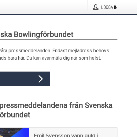
LOGGA IN
nska Bowlingförbundet
våra pressmeddelanden. Endast mejladress behövs
ds bara här. Du kan avanmäla dig när som helst.
 pressmeddelandena från Svenska
förbundet
Emil Svensson vann guld i