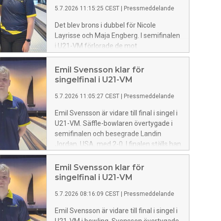
5.7.2026 11:15:25 CEST
|
Pressmeddelande
Det blev brons i dubbel för Nicole
Layrisse och Maja Engberg. I semifinalen
i U21-VM förlorade de mot
hemmaspelarna Adelina Nur Irwan
Syazalee/Adania Mohd Redzwan,
Emil Svensson klar för
Malaysia, med 2-0. – Vi får se tillbaka på
singelfinal i U21-VM
ett bra kval och ett väldigt fint
5.7.2026 11:05:27 CEST
|
Pressmeddelande
matchspel, säger Maja Engberg.
Emil Svensson är vidare till final i singel i
U21-VM. Säffle-bowlaren övertygade i
semifinalen och besegrade Landin
Jordan, USA, med 2-0. I finalen ställs han
mot Julian Dinham, Australien, med
start kl 03.00 i natt. – Det ska bli
Emil Svensson klar för
spännande, säger Svensson.
singelfinal i U21-VM
5.7.2026 08:16:09 CEST
|
Pressmeddelande
Emil Svensson är vidare till final i singel i