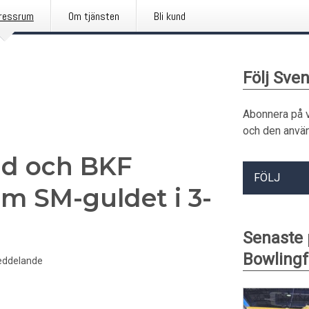
ressrum
Om tjänsten
Bli kund
Följ Sve
Abonnera på 
och den använ
ad och BKF
FÖLJ
m SM-guldet i 3-
Senaste
Bowling
eddelande