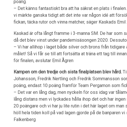
poäng.
– Det känns fantastiskt bra att ha säkrat en plats i finale
vi märkte ganska tidigt att det inte var någon idé att försö
fickan, täcka rutor och vinna matcher, säger Kaskads Emil
Kaskad är ofta långt framme i 3-manna SM. De har som sag
då det blev vinst under pandemisäsongen 2020. Dessutom f
– Vi har allihop i laget både silver och brons från tidigare
målet! Så vi får se till att fortsätta at träna ett tag till inn
för finalen, avslutar Emil Ågren
Kampen om den tredje och sista finalplatsen blev hård.
Ti
Johansson, Fredrik Nertling och Fredrik Sommansson som 
poäng, endast 10 poäng framför Team Pergamon som fick
– Det var en lång dag, men nyckeln för oss idag var tåla
lång distans men vi lyckades hålla ihop det och har ingen
20 poängare och vi har ju lite rutin i det här laget om man
höll hela tiden koll på vad lagen gjorde på de banparen vi 
Falkenberg