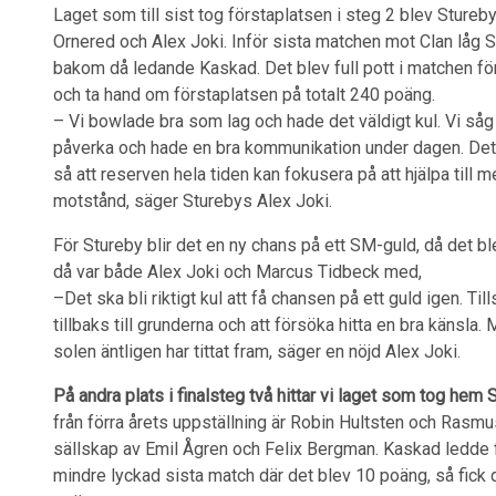
Laget som till sist tog förstaplatsen i steg 2 blev Stur
Ornered och Alex Joki. Inför sista matchen mot Clan låg 
bakom då ledande Kaskad. Det blev full pott i matchen för
och ta hand om förstaplatsen på totalt 240 poäng.
– Vi bowlade bra som lag och hade det väldigt kul. Vi såg 
påverka och hade en bra kommunikation under dagen. Det hj
så att reserven hela tiden kan fokusera på att hjälpa till
motstånd, säger Sturebys Alex Joki.
För Stureby blir det en ny chans på ett SM-guld, då det blev
då var både Alex Joki och Marcus Tidbeck med,
–Det ska bli riktigt kul att få chansen på ett guld igen. Ti
tillbaks till grunderna och att försöka hitta en bra känsla. 
solen äntligen har tittat fram, säger en nöjd Alex Joki.
På andra plats i finalsteg två hittar vi laget som tog hem
från förra årets uppställning är Robin Hultsten och Ras
sällskap av Emil Ågren och Felix Bergman. Kaskad ledde f
mindre lyckad sista match där det blev 10 poäng, så fick 