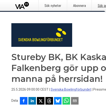
Sök nyheter
Abonnera
Sök p
Stureby BK, BK Kask
Falkenberg gör upp o
manna på herrsidan!
25.5.2026 09:00:00 CEST
|
Svenska Bowlingförbundet
|
Pressm
Dela