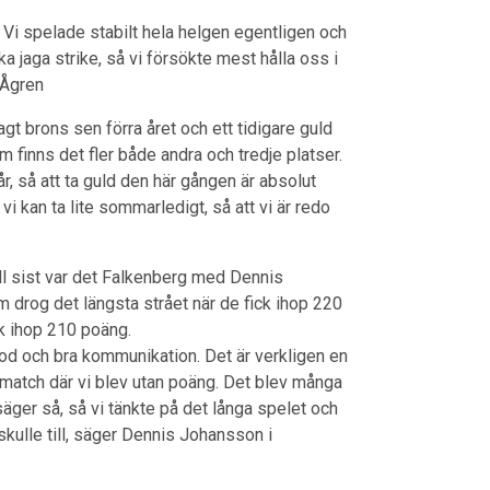
n. Vi spelade stabilt hela helgen egentligen och
ka jaga strike, så vi försökte mest hålla oss i
 Ågren
t brons sen förra året och ett tidigare guld
inns det fler både andra och tredje platser.
 år, så att ta guld den här gången är absolut
an vi kan ta lite sommarledigt, så att vi är redo
ll sist var det Falkenberg med Dennis
drog det längsta strået när de fick ihop 220
 ihop 210 poäng.
mod och bra kommunikation. Det är verkligen en
 match där vi blev utan poäng. Det blev många
 säger så, så vi tänkte på det långa spelet och
skulle till, säger Dennis Johansson i