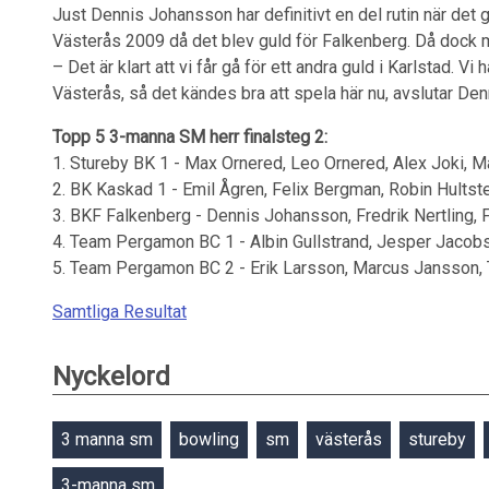
Just Dennis Johansson har definitivt en del rutin när det
Västerås 2009 då det blev guld för Falkenberg. Då dock 
– Det är klart att vi får gå för ett andra guld i Karlstad. Vi 
Västerås, så det kändes bra att spela här nu, avslutar D
Topp 5 3-manna SM herr
finalsteg 2:
1. Stureby BK 1 - Max Ornered, Leo Ornered, Alex Joki, 
2. BK Kaskad 1 - Emil Ågren, Felix Bergman, Robin Hult
3. BKF Falkenberg - Dennis Johansson, Fredrik Nertling
4. Team Pergamon BC 1 - Albin Gullstrand, Jesper Jacob
5. Team Pergamon BC 2 - Erik Larsson, Marcus Jansson,
Samtliga Resultat
Nyckelord
3 manna sm
bowling
sm
västerås
stureby
3-manna sm