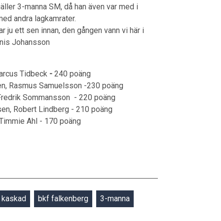
 gäller 3-manna SM, då han även var med i
med andra lagkamrater.
har ju ett sen innan, den gången vann vi här i
ennis Johansson
Marcus Tidbeck
-
240 poäng
sten, Rasmus Samuelsson -230 poäng
, Fredrik Sommansson - 220 poäng
sen, Robert Lindberg - 210 poäng
 Timmie Ahl - 170 poäng
kaskad
bkf falkenberg
3-manna