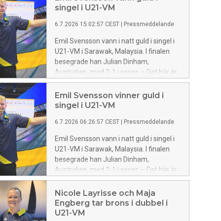
singel i U21-VM
6.7.2026 15:02:57 CEST
|
Pressmeddelande
Emil Svensson vann i natt guld i singel i
U21-VM i Sarawak, Malaysia. I finalen
besegrade han Julian Dinham,
Australien, med 2-1 i serier. – Det här är
otroligt stort för mig, säger Emil
Svensson.
Emil Svensson vinner guld i
singel i U21-VM
6.7.2026 06:26:57 CEST
|
Pressmeddelande
Emil Svensson vann i natt guld i singel i
U21-VM i Sarawak, Malaysia. I finalen
besegrade han Julian Dinham,
Australien, med 2-1 i serier. – Det här är
otroligt stort för mig, säger Emil
Svensson.
Nicole Layrisse och Maja
Engberg tar brons i dubbel i
U21-VM