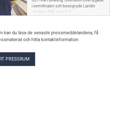
U21-VM i bowling. Svensson övertygade
i semifinalen och besegrade Landin
Jordan, USA, med 2-0.
um kan du läsa de senaste pressmeddelandena, få
pressmaterial och hitta kontaktinformation.
RT PRESSRUM