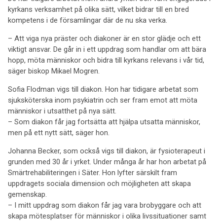
kyrkans verksamhet på olika sätt, vilket bidrar till en bred
kompetens i de församlingar där de nu ska verka.
– Att viga nya präster och diakoner är en stor glädje och ett
viktigt ansvar. De går in i ett uppdrag som handlar om att bära
hopp, möta människor och bidra till kyrkans relevans i vår tid,
säger biskop Mikael Mogren.
Sofia Flodman vigs till diakon. Hon har tidigare arbetat som
sjuksköterska inom psykiatrin och ser fram emot att möta
människor i utsatthet på nya sätt.
– Som diakon får jag fortsätta att hjälpa utsatta människor,
men på ett nytt sätt, säger hon.
Johanna Becker, som också vigs till diakon, är fysioterapeut i
grunden med 30 år i yrket. Under många år har hon arbetat på
Smärtrehabiliteringen i Säter. Hon lyfter särskilt fram
uppdragets sociala dimension och möjligheten att skapa
gemenskap.
– I mitt uppdrag som diakon får jag vara brobyggare och att
skapa mötesplatser för människor i olika livssituationer samt