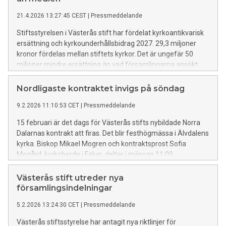
21.4.2026 13:27:45 CEST
|
Pressmeddelande
Stiftsstyrelsen i Västerås stift har fördelat kyrkoantikvarisk
ersättning och kyrkounderhållsbidrag 2027. 29,3 miljoner
kronor fördelas mellan stiftets kyrkor. Det är ungefär 50
miljoner mindre ersättning än vad församlingarna ansökt
om. Skalskyddet prioriteras när behoven är mycket större än
medlen.
Nordligaste kontraktet invigs på söndag
9.2.2026 11:10:53 CET
|
Pressmeddelande
15 februari är det dags för Västerås stifts nybildade Norra
Dalarnas kontrakt att firas. Det blir festhögmässa i Älvdalens
kyrka. Biskop Mikael Mogren och kontraktsprost Sofia
Mogård, kyrkoherde i Falun, deltar i mässan 11:00.
Västerås stift utreder nya
församlingsindelningar
5.2.2026 13:24:30 CET
|
Pressmeddelande
Västerås stiftsstyrelse har antagit nya riktlinjer för