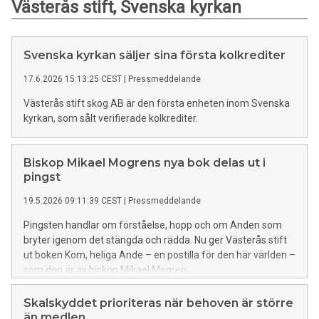
Västerås stift, Svenska kyrkan
Svenska kyrkan säljer sina första kolkrediter
17.6.2026 15:13:25 CEST
|
Pressmeddelande
Västerås stift skog AB är den första enheten inom Svenska
kyrkan, som sålt verifierade kolkrediter.
Biskop Mikael Mogrens nya bok delas ut i
pingst
19.5.2026 09:11:39 CEST
|
Pressmeddelande
Pingsten handlar om förståelse, hopp och om Anden som
bryter igenom det stängda och rädda. Nu ger Västerås stift
ut boken Kom, heliga Ande – en postilla för den här världen –
som den är av biskop Mikael Mogren.
Skalskyddet prioriteras när behoven är större
än medlen