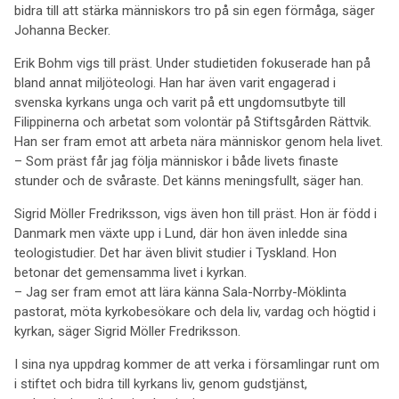
bidra till att stärka människors tro på sin egen förmåga, säger
Johanna Becker.
Erik Bohm vigs till präst. Under studietiden fokuserade han på
bland annat miljöteologi. Han har även varit engagerad i
svenska kyrkans unga och varit på ett ungdomsutbyte till
Filippinerna och arbetat som volontär på Stiftsgården Rättvik.
Han ser fram emot att arbeta nära människor genom hela livet.
– Som präst får jag följa människor i både livets finaste
stunder och de svåraste. Det känns meningsfullt, säger han.
Sigrid Möller Fredriksson, vigs även hon till präst. Hon är född i
Danmark men växte upp i Lund, där hon även inledde sina
teologistudier. Det har även blivit studier i Tyskland. Hon
betonar det gemensamma livet i kyrkan.
– Jag ser fram emot att lära känna Sala-Norrby-Möklinta
pastorat, möta kyrkobesökare och dela liv, vardag och högtid i
kyrkan, säger Sigrid Möller Fredriksson.
I sina nya uppdrag kommer de att verka i församlingar runt om
i stiftet och bidra till kyrkans liv, genom gudstjänst,