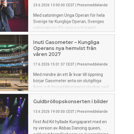
23.6.2026 13:00:00 CEST
|
Pressmeddelande
Med satsningen Unga Operan för hela
Sverige tar Kungliga Operan, Sveriges
nationalscen för opera och balett,
avgörande steg för att bidra till alla
barns rätt till scenkonst. Under
Inuti Gasometer – Kungliga
kommande fem år kommer Unga
Operans nya hemvist från
Operan att nå Sveriges samtliga 290
våren 2027
kommuner genom pedagogiska
17.6.2026 15:01:37 CEST
|
Pressmeddelande
aktiviteter, som interaktiva opera- och
balettworkshops samt flera turnéer.
Med mindre än ett år kvar till öppning
börjar Gasometer anta sin slutgiltiga
form och byggställningarna plockas ned.
Nu börjar det bli möjligt att uppleva hur
den historiska gasklockan av tegel
Guldbröllopskonserten i bilder
omvandlas till Stockholms nya kultur-
13.6.2026 19:00:00 CEST
|
Pressmeddelande
och evenemangsarena. Här flyttar
Kungliga Operan in under de år som
First Aid Kit hyllade Kungaparet med en
Operahuset vid Gustav Adolfs torg
ny version av Abbas Dancing queen,
renoveras och byggs om. Våren 2027