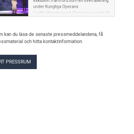
exklusivt framförd som en överraskning
öppnar dörrarna för föreställningar och
under Kungliga Operans
olika evenemang.
Guldbröllopskonsert, Operans present till
Kungen och Drottningen med anledning
av deras 50-åriga bröllopsdag. Under
kvällen uruppfördes också sången "The
um kan du läsa de senaste pressmeddelandena, få
most beautiful love song" framförd av
pressmaterial och hitta kontaktinformation.
Toussaint Chiza och Ella Tiritiello och
skriven av Jörgen Elofsson, som en gåva
till Kungaparet från Kungliga Musikaliska
RT PRESSRUM
Akademien. Kvällens konferencier var
Stina Ekblad. Även Kungliga Hovkapellet,
Kungliga Baletten och Kungliga Operans
kör medverkade, under ledning av
dirigent Alan Gilbert. Sångsolister var
hovsångare Karl-Magnus Fredriksson
och Daniel Johansson samt
hovsångerska Elin Rombo. Danssolister
varGuillaume Diop och Luiza Lopes. Här
finns bilder från kvällens
framträdanden!