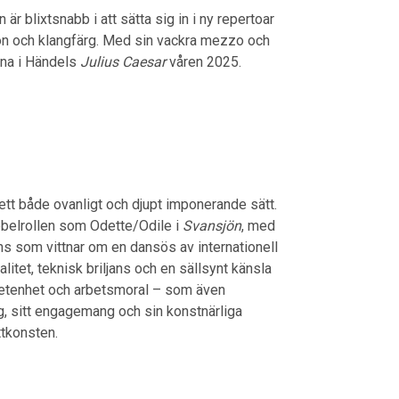
är blixtsnabb i att sätta sig in i ny repertoar
tion och klangfärg. Med sin vackra mezzo och
xna i Händels
Julius Caesar
våren 2025.
 ett både ovanligt och djupt imponerande sätt.
bbelrollen som Odette/Odile i
Svansjön
, med
ns som vittnar om en dansös av internationell
itet, teknisk briljans och en sällsynt känsla
vetenhet och arbetsmoral – som även
g, sitt engagemang och sin konstnärliga
ttkonsten.