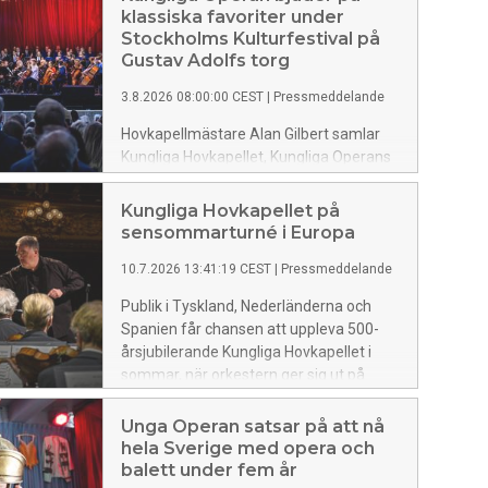
klassiska favoriter under
Stockholms Kulturfestival på
Gustav Adolfs torg
3.8.2026 08:00:00 CEST
|
Pressmeddelande
Hovkapellmästare Alan Gilbert samlar
Kungliga Hovkapellet, Kungliga Operans
kör samt sångsolisterna Matilda Sterby,
Johanna Rudström, Miriam Treichl,
Kungliga Hovkapellet på
Jeremy Carpenter och hovsångare Karl-
sensommarturné i Europa
Magnus Fredriksson på scenen på
10.7.2026 13:41:19 CEST
|
Pressmeddelande
Gustav Adolfs torg den 13 augusti kl 18.
Tillsammans bjuder de publiken på en
Publik i Tyskland, Nederländerna och
hejdundrande utomhuskonsert med
Spanien får chansen att uppleva 500-
pärlor av bland andra Wagner, Verdi,
årsjubilerande Kungliga Hovkapellet i
Stenhammar och Puccini.
sommar, när orkestern ger sig ut på
turné i Europa. Avslutningen blir en stor
konsert på Kungliga Operans stora scen
Unga Operan satsar på att nå
den 29 augusti, med Nina Stemme som
hela Sverige med opera och
sångsolist.
balett under fem år