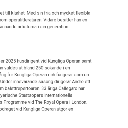
 till klarhet. Med sin fria och mycket flexibla
nom operalitteraturen. Vidare besitter han en
ännande artisterna i sin generation.
ber 2025 husdirigent vid Kungliga Operan samt
an valdes ut bland 250 sökande i en
gång för Kungliga Operan och fungerar som en
. Under innevarande säsong dirigerar André ett
om balettrepertoaren. 33 åriga Callegaro har
ayerische Staatsopers internationella
ists Programme vid The Royal Opera i London.
ppdraget vid Kungliga Operan utgör en