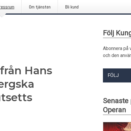
ressrum
Om tjänsten
Bli kund
Följ Kun
Abonnera på 
och den använ
 från Hans
FÖLJ
ergska
tsetts
Senaste
Operan