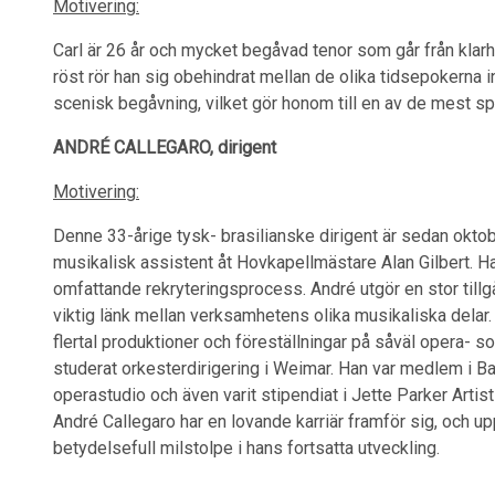
Motivering:
Carl är 26 år och mycket begåvad tenor som går från klarhet
röst rör han sig obehindrat mellan de olika tidsepokerna i
scenisk begåvning, vilket gör honom till en av de mest sp
ANDRÉ CALLEGARO, dirigent
Motivering:
Denne 33-årige tysk- brasilianske dirigent är sedan okto
musikalisk assistent åt Hovkapellmästare Alan Gilbert. H
omfattande rekryteringsprocess. André utgör en stor till
viktig länk mellan verksamhetens olika musikaliska delar
flertal produktioner och föreställningar på såväl opera- s
studerat orkesterdirigering i Weimar. Han var medlem i B
operastudio och även varit stipendiat i Jette Parker Art
André Callegaro har en lovande karriär framför sig, och u
betydelsefull milstolpe i hans fortsatta utveckling.