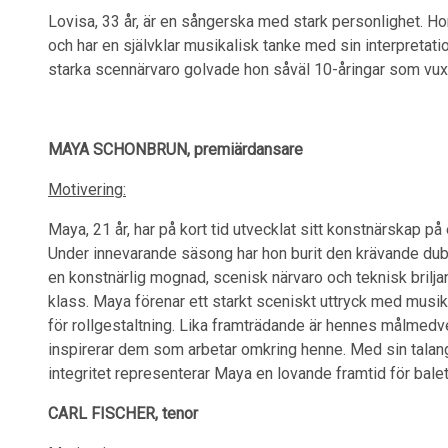
Lovisa, 33 år, är en sångerska med stark personlighet. Hon 
och har en självklar musikalisk tanke med sin interpreta
starka scennärvaro golvade hon såväl 10-åringar som vu
MAYA SCHONBRUN, premiärdansare
Motivering:
Maya, 21 år, har på kort tid utvecklat sitt konstnärskap på
Under innevarande säsong har hon burit den krävande du
en konstnärlig mognad, scenisk närvaro och teknisk brilja
klass. Maya förenar ett starkt sceniskt uttryck med musikal
för rollgestaltning. Lika framträdande är hennes målmed
inspirerar dem som arbetar omkring henne. Med sin talan
integritet representerar Maya en lovande framtid för bale
CARL FISCHER, tenor