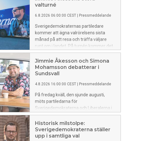
valturné
6.8.2026 06:00:00 CEST
|
Pressmeddelande
Sverigedemokraternas partiledare
kommer att ägna valrörelsens sista
månad på att resa och träffa väljare
runt om i landet. På turnén kommer det
att bjudas på musik, politiska utspel och
folkfest.
Jimmie Åkesson och Simona
Mohamsson debatterar i
Sundsvall
4.8.2026 16:00:00 CEST
|
Pressmeddelande
På fredag kväll, den sjunde augusti,
möts partiledarna för
Sverigedemokraterna och Liberalerna i
en duell i Sundsvall.
Historisk milstolpe:
Sverigedemokraterna ställer
upp i samtliga val