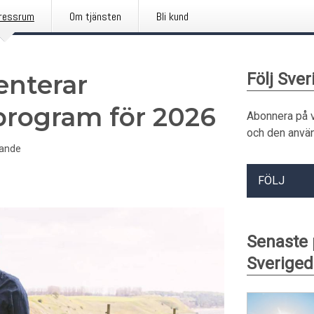
ressrum
Om tjänsten
Bli kund
enterar
Följ Sve
program för 2026
Abonnera på 
och den använ
ande
FÖLJ
Senaste
Sverige