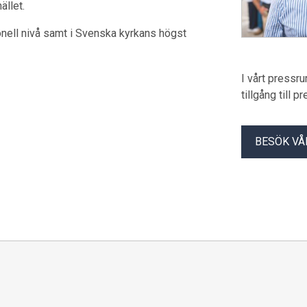
ället.
onell nivå samt i Svenska kyrkans högst
I vårt pressr
tillgång till 
BESÖK VÅ