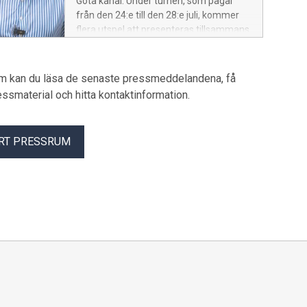
Göta kanal. Under turnén, som pågår
från den 24:e till den 28:e juli, kommer
flera utspel att presenteras tillsammans
med vänner.
um kan du läsa de senaste pressmeddelandena, få
pressmaterial och hitta kontaktinformation.
RT PRESSRUM