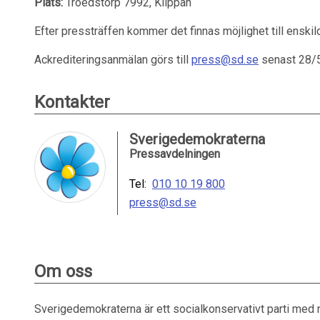
Plats:
Troedstorp 7992, Klippan
Efter pressträffen kommer det finnas möjlighet till enskild
Ackrediteringsanmälan görs till
press@sd.se
senast 28/5
Kontakter
Sverigedemokraterna
Pressavdelningen
Tel:
010 10 19 800
press@sd.se
Om oss
Sverigedemokraterna är ett socialkonservativt parti med 