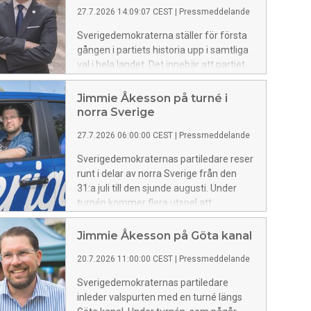
27.7.2026 14:09:07 CEST
|
Pressmeddelande
Sverigedemokraterna ställer för första
gången i partiets historia upp i samtliga
val i hela landet. Det innebär att partiet
kandiderar till riksdagen, samtliga
regioner och i landets alla kommuner i
Jimmie Åkesson på turné i
höstens val. Det är en historisk milstolpe
norra Sverige
sedan Sverigedemokraternas bildande.
27.7.2026 06:00:00 CEST
|
Pressmeddelande
Efter valet finns därmed goda
förutsättningar för en parlamentarisk
Sverigedemokraternas partiledare reser
representation på samtliga politiska
runt i delar av norra Sverige från den
nivåer i hela Sverige.
31:a juli till den sjunde augusti. Under
turnén kommer flera utspel att
presenteras.
Jimmie Åkesson på Göta kanal
20.7.2026 11:00:00 CEST
|
Pressmeddelande
Sverigedemokraternas partiledare
inleder valspurten med en turné längs