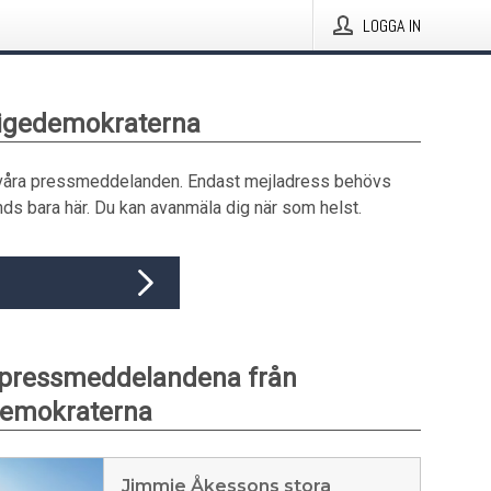
LOGGA IN
rigedemokraterna
våra pressmeddelanden. Endast mejladress behövs
ds bara här. Du kan avanmäla dig när som helst.
 pressmeddelandena från
demokraterna
Jimmie Åkessons stora