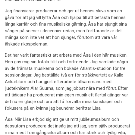
Jag finansierar, producerar och ger ut hennes skiva som en
gåva för att jag vill lyfta Åsa och hjälpa till att befästa hennes
långa karriär och fina musikaliska gärning. Åsa har sjungit sina
sånger på scener i decennier redan, men fortfarande är det
många som inte vet att hon sjunger, förutom att vara vår
älskade riksspeleman.
Det har varit fantastiskt att arbeta med Åsa i den här musiken.
Hon gav mig sin totala tillit och förtroende. Jag samlade några
av de främsta musikerna och bokade Atlantis-studion för tre
sessiondagar. Jag beställde två arr för stråkkvartett av Kalle
Ankarblom och har gjort efterarbete tillsammans med
ljudteknikern Alar Suurna, som jag jobbat nära med förut. Efter
att tidigare ha producerat min egen musik ett flertal gånger var
det nu en glädje och ära att få förvalta mina kunskaper och
fokusera på en kvinna jag beundrar, berättar Lisa.
Åsa: När Lisa erbjöd sig att ge ut mitt jubileumsalbum och
dessutom producera det insåg jag att jag, som själv producerat
mina mest framgångsrika album och har stark och tydlig vilja,