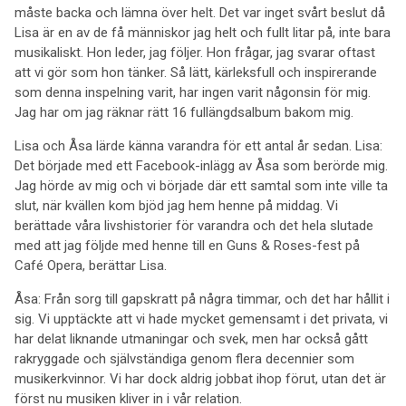
måste backa och lämna över helt. Det var inget svårt beslut då
Lisa är en av de få människor jag helt och fullt litar på, inte bara
musikaliskt. Hon leder, jag följer. Hon frågar, jag svarar oftast
att vi gör som hon tänker. Så lätt, kärleksfull och inspirerande
som denna inspelning varit, har ingen varit någonsin för mig.
Jag har om jag räknar rätt 16 fullängdsalbum bakom mig.
Lisa och Åsa lärde känna varandra för ett antal år sedan. Lisa:
Det började med ett Facebook-inlägg av Åsa som berörde mig.
Jag hörde av mig och vi började där ett samtal som inte ville ta
slut, när kvällen kom bjöd jag hem henne på middag. Vi
berättade våra livshistorier för varandra och det hela slutade
med att jag följde med henne till en Guns & Roses-fest på
Café Opera, berättar Lisa.
Åsa: Från sorg till gapskratt på några timmar, och det har hållit i
sig. Vi upptäckte att vi hade mycket gemensamt i det privata, vi
har delat liknande utmaningar och svek, men har också gått
rakryggade och självständiga genom flera decennier som
musikerkvinnor. Vi har dock aldrig jobbat ihop förut, utan det är
först nu musiken kliver in i vår relation.