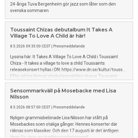
Scalateatern i Stockholm och nu den kommande helgen
24-åriga Tuva Bergenheim gör jazz som låter som den
med ett extra utsålt datum i Lund. Ämnet kring vikten av
svenska sommaren
vänskap har mötts av stor igenkänning och eftertanke kring
vad som verkligen är viktigt i dessa tider. Med sin unika
blandning av musik och tal, humor och allvar, personligt och
Toussaint Chizas debutalbum It Takes A
globalt, gjuter Emil mod och kraft i sin samtid.
Village To Love A Child är här!
”Föreställningen kretsar kring temat vänskap som fenomen.
Denna så undervärderade relation, livsnödvändig för oss
8.5.2026 09:35:00 CEST
|
Pressmeddelande
som människodjur och grunden för all solidaritet”, säger han
Lyssna här: It Takes A Village To Love A Child i Toussaint
själv om temat. Genom att vända och vrid
Chiza - It takes a village to love a child Toussaints
releasekonsert hyllas i DN: https://www.dn.se/kultur/touss...
Efter att ha lämnat storbolagsvärlden skapar Toussaint
musik på egna villkor – ett album som speglar hela hans
resa: från barndomens Kongo och flykten till Uganda, genom
Sensommarkväll på Mosebacke med Lisa
uppväxten i Sverige, till återvändandet till Afrika och
Nilsson
inspelningar med en hemlös gospelkör i Kapstaden. Albumet
8.5.2026 08:57:00 CEST
|
Pressmeddelande
är en berättelse om identitet, familj och modet att äga sin
egen historia.
Nyligen grammisbelönade Lisa Nilsson har stått på
Mosebackes scen otaliga gånger. Hennes konserter där
räknas som klassiker. Och den 17 augusti är det äntligen
dags för ännu en traditionsenlig konsert!