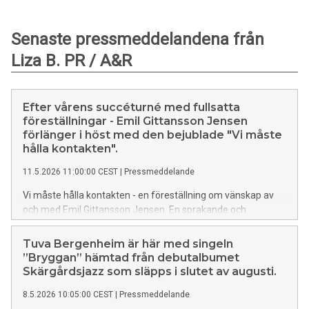
Senaste pressmeddelandena från
Liza B. PR / A&R
Efter vårens succéturné med fullsatta
föreställningar - Emil Gittansson Jensen
förlänger i höst med den bejublade "Vi måste
hålla kontakten".
11.5.2026 11:00:00 CEST
|
Pressmeddelande
Vi måste hålla kontakten - en föreställning om vänskap av
och med Emil Gittansson Jensen. En sprakande och
makalöst rolig afton med scenkonst, ordkonst och innerlig
musik. Den prisbelönte artisten och poeten har under våren
Tuva Bergenheim är här med singeln
turnerat runt hela landet med sin nya föreställning och
”Bryggan” hämtad från debutalbumet
mötts av fullsatta teatrar och konserthus med idel stående
Skärgårdsjazz som släpps i slutet av augusti.
ovationer. Efter 21 föreställningar avslutas nu turnén, i
8.5.2026 10:05:00 CEST
|
Pressmeddelande
helgen som gick med en utsåld extraföreställning på