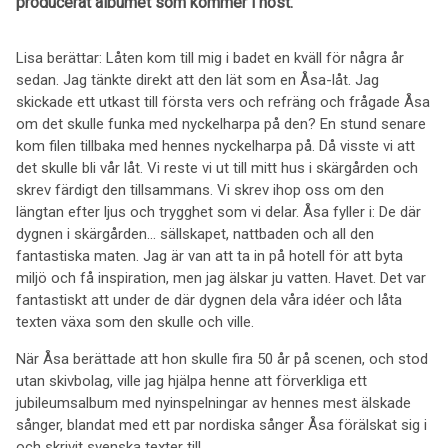
producerat albumet som kommer i höst.
Lisa berättar: Låten kom till mig i badet en kväll för några år
sedan. Jag tänkte direkt att den lät som en Åsa-låt. Jag
skickade ett utkast till första vers och refräng och frågade Åsa
om det skulle funka med nyckelharpa på den? En stund senare
kom filen tillbaka med hennes nyckelharpa på. Då visste vi att
det skulle bli vår låt. Vi reste vi ut till mitt hus i skärgården och
skrev färdigt den tillsammans. Vi skrev ihop oss om den
längtan efter ljus och trygghet som vi delar. Åsa fyller i: De där
dygnen i skärgården... sällskapet, nattbaden och all den
fantastiska maten. Jag är van att ta in på hotell för att byta
miljö och få inspiration, men jag älskar ju vatten. Havet. Det var
fantastiskt att under de där dygnen dela våra idéer och låta
texten växa som den skulle och ville.
När Åsa berättade att hon skulle fira 50 år på scenen, och stod
utan skivbolag, ville jag hjälpa henne att förverkliga ett
jubileumsalbum med nyinspelningar av hennes mest älskade
sånger, blandat med ett par nordiska sånger Åsa förälskat sig i
och skrivit svenska texter till.