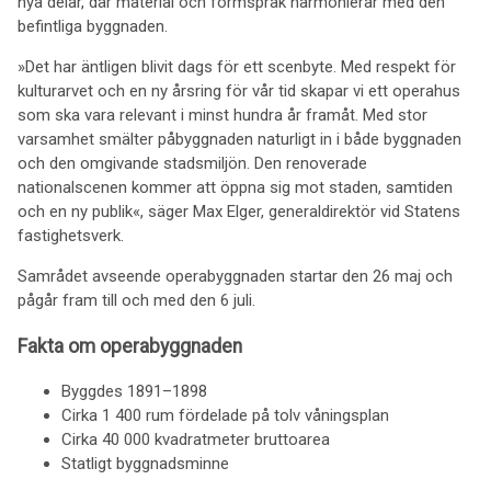
nya delar, där material och formspråk harmonierar med den
befintliga byggnaden.
»Det har äntligen blivit dags för ett scenbyte. Med respekt för
kulturarvet och en ny årsring för vår tid skapar vi ett operahus
som ska vara relevant i minst hundra år framåt. Med stor
varsamhet smälter påbyggnaden naturligt in i både byggnaden
och den omgivande stadsmiljön. Den renoverade
nationalscenen kommer att öppna sig mot staden, samtiden
och en ny publik«, säger Max Elger, generaldirektör vid Statens
fastighetsverk.
Samrådet avseende operabyggnaden startar den 26 maj och
pågår fram till och med den 6 juli.
Fakta om operabyggnaden
Byggdes 1891–1898
Cirka 1 400 rum fördelade på tolv våningsplan
Cirka 40 000 kvadratmeter bruttoarea
Statligt byggnadsminne