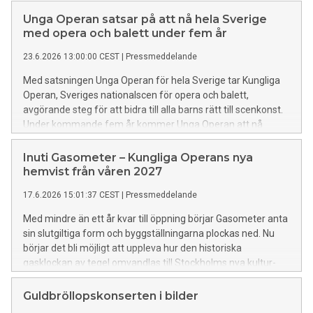
scen den 29 augusti, med Nina Stemme som sångsolist.
Unga Operan satsar på att nå hela Sverige
med opera och balett under fem år
23.6.2026 13:00:00 CEST
|
Pressmeddelande
Med satsningen Unga Operan för hela Sverige tar Kungliga
Operan, Sveriges nationalscen för opera och balett,
avgörande steg för att bidra till alla barns rätt till scenkonst.
Under kommande fem år kommer Unga Operan att nå
Sveriges samtliga 290 kommuner genom pedagogiska
aktiviteter, som interaktiva opera- och balettworkshops
Inuti Gasometer – Kungliga Operans nya
samt flera turnéer.
hemvist från våren 2027
17.6.2026 15:01:37 CEST
|
Pressmeddelande
Med mindre än ett år kvar till öppning börjar Gasometer anta
sin slutgiltiga form och byggställningarna plockas ned. Nu
börjar det bli möjligt att uppleva hur den historiska
gasklockan av tegel omvandlas till Stockholms nya kultur-
och evenemangsarena. Här flyttar Kungliga Operan in under
de år som Operahuset vid Gustav Adolfs torg renoveras och
Guldbröllopskonserten i bilder
byggs om. Våren 2027 öppnar dörrarna för föreställningar