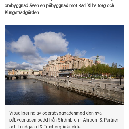
ombyggnad även en påbyggnad mot Karl XII:s torg och
Kungsträdgården.
Visualisering av operabyggnadenmed den nya
påbyggnaden sedd från Strömbron - Ahrbom & Partner
och Lundgaard & Tranberg Arkitekter