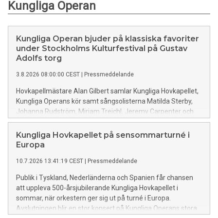
Kungliga Operan
Kungliga Operan bjuder på klassiska favoriter
under Stockholms Kulturfestival på Gustav
Adolfs torg
3.8.2026 08:00:00 CEST
|
Pressmeddelande
Hovkapellmästare Alan Gilbert samlar Kungliga Hovkapellet,
Kungliga Operans kör samt sångsolisterna Matilda Sterby,
Johanna Rudström, Miriam Treichl, Jeremy Carpenter och
hovsångare Karl-Magnus Fredriksson på scenen på Gustav
Adolfs torg den 13 augusti kl 18. Tillsammans bjuder de
Kungliga Hovkapellet på sensommarturné i
publiken på en hejdundrande utomhuskonsert med pärlor av
Europa
bland andra Wagner, Verdi, Stenhammar och Puccini.
10.7.2026 13:41:19 CEST
|
Pressmeddelande
Publik i Tyskland, Nederländerna och Spanien får chansen
att uppleva 500-årsjubilerande Kungliga Hovkapellet i
sommar, när orkestern ger sig ut på turné i Europa.
Avslutningen blir en stor konsert på Kungliga Operans stora