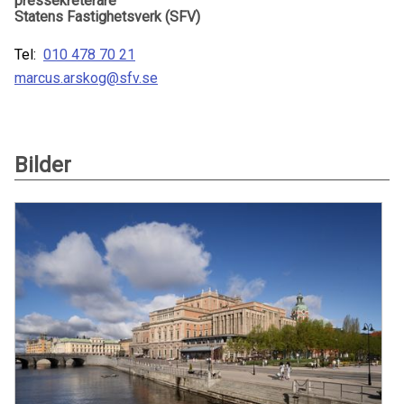
pressekreterare
Statens Fastighetsverk (SFV)
Tel:
010 478 70 21
marcus.arskog@sfv.se
Bilder