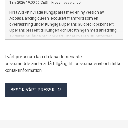
13.6.2026 19:00:00 CEST
|
Pressmeddelande
och olika evenemang.
First Aid Kit hyllade Kungaparet med en ny version av
Abbas Dancing queen, exklusivt framförd som en
överraskning under Kungliga Operans Guldbröllopskonsert,
Operans present till Kungen och Drottningen med anledning
av deras 50-åriga bröllopsdag. Under kvällen uruppfördes
också sången "The most beautiful love song" framförd av
Toussaint Chiza och Ella Tiritiello och skriven av Jörgen
Elofsson, som en gåva till Kungaparet från Kungliga
I vårt pressrum kan du läsa de senaste
Musikaliska Akademien. Kvällens konferencier var Stina
pressmeddelandena, få tillgång till pressmaterial och hitta
Ekblad. Även Kungliga Hovkapellet, Kungliga Baletten och
kontaktinformation.
Kungliga Operans kör medverkade, under ledning av dirigent
Alan Gilbert. Sångsolister var hovsångare Karl-Magnus
Fredriksson och Daniel Johansson samt hovsångerska Elin
BESÖK VÅRT PRESSRUM
Rombo. Danssolister varGuillaume Diop och Luiza Lopes. Här
finns bilder från kvällens framträdanden!