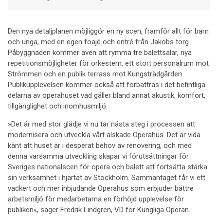
Den nya detaljplanen möjliggör en ny scen, framför allt för barn
och unga, med en egen foajé och entré från Jakobs torg.
Påbyggnaden kommer även att rymma tre balettsalar, nya
repetitionsmöjligheter för orkestern, ett stort personalrum mot
Strömmen och en publik terrass mot Kungsträdgården.
Publikupplevelsen kommer också att förbättras i det befintliga
delarna av operahuset vad gäller bland annat akustik, komfort,
tillgänglighet och inomhusmiljö.
»Det är med stor glädje vi nu tar nästa steg i processen att
modernisera och utveckla vårt älskade Operahus. Det är vida
känt att huset är i desperat behov av renovering, och med
denna varsamma utveckling skapar vi förutsättningar för
Sveriges nationalscen för opera och balett att fortsätta stärka
sin verksamhet i hjärtat av Stockholm. Sammantaget får vi ett
vackert och mer inbjudande Operahus som erbjuder bättre
arbetsmiljö för medarbetarna en förhöjd upplevelse för
publiken«, säger Fredrik Lindgren, VD för Kungliga Operan.