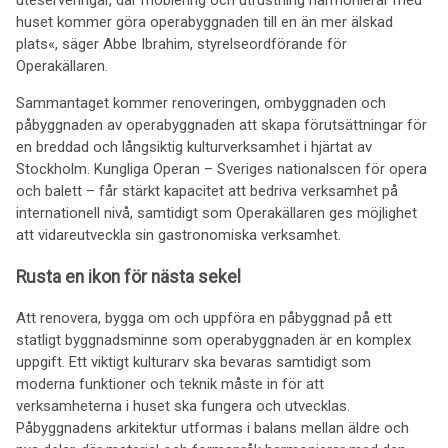
uteserveringar, där möblering och utrustning harmonierar med
huset kommer göra operabyggnaden till en än mer älskad
plats«, säger Abbe Ibrahim, styrelseordförande för
Operakällaren.
Sammantaget kommer renoveringen, ombyggnaden och
påbyggnaden av operabyggnaden att skapa förutsättningar för
en breddad och långsiktig kulturverksamhet i hjärtat av
Stockholm. Kungliga Operan – Sveriges nationalscen för opera
och balett – får stärkt kapacitet att bedriva verksamhet på
internationell nivå, samtidigt som Operakällaren ges möjlighet
att vidareutveckla sin gastronomiska verksamhet.
Rusta en ikon för nästa sekel
Att renovera, bygga om och uppföra en påbyggnad på ett
statligt byggnadsminne som operabyggnaden är en komplex
uppgift. Ett viktigt kulturarv ska bevaras samtidigt som
moderna funktioner och teknik måste in för att
verksamheterna i huset ska fungera och utvecklas.
Påbyggnadens arkitektur utformas i balans mellan äldre och