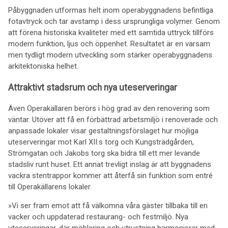
Påbyggnaden utformas helt inom operabyggnadens befintliga
fotavtryck och tar avstamp i dess ursprungliga volymer. Genom
att förena historiska kvaliteter med ett samtida uttryck tillförs
modern funktion, ljus och öppenhet. Resultatet är en varsam
men tydligt modern utveckling som stärker operabyggnadens
arkitektoniska helhet.
Attraktivt stadsrum och nya uteserveringar
Även Operakällaren berörs i hög grad av den renovering som
väntar. Utöver att få en förbättrad arbetsmiljö i renoverade och
anpassade lokaler visar gestaltningsförslaget hur möjliga
uteserveringar mot Karl XII:s torg och Kungsträdgården,
Strömgatan och Jakobs torg ska bidra till ett mer levande
stadsliv runt huset. Ett annat trevligt inslag är att byggnadens
vackra stentrappor kommer att återfå sin funktion som entré
till Operakällarens lokaler.
»Vi ser fram emot att få välkomna våra gäster tillbaka till en
vacker och uppdaterad restaurang- och festmiljö. Nya