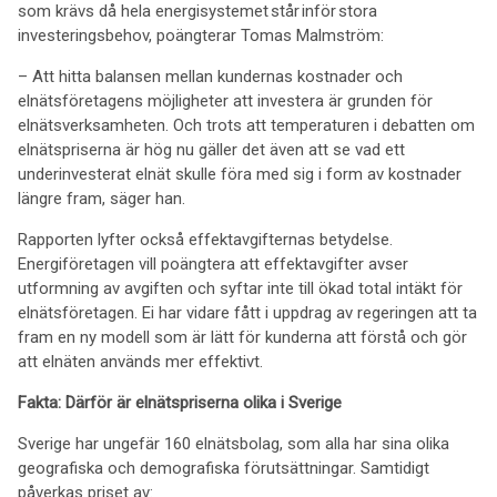
som krävs då hela energisystemet står inför stora
investeringsbehov, poängterar Tomas Malmström:
– Att hitta balansen mellan kundernas kostnader och
elnätsföretagens möjligheter att investera är grunden för
elnätsverksamheten. Och trots att temperaturen i debatten om
elnätspriserna är hög nu gäller det även att se vad ett
underinvesterat elnät skulle föra med sig i form av kostnader
längre fram, säger han.
Rapporten lyfter också effektavgifternas betydelse.
Energiföretagen vill poängtera att effektavgifter avser
utformning av avgiften och syftar inte till ökad total intäkt för
elnätsföretagen. Ei har vidare fått i uppdrag av regeringen att ta
fram en ny modell som är lätt för kunderna att förstå och gör
att elnäten används mer effektivt.
Fakta: Därför är elnätspriserna olika i Sverige
Sverige har ungefär 160 elnätsbolag, som alla har sina olika
geografiska och demografiska förutsättningar. Samtidigt
påverkas priset av: