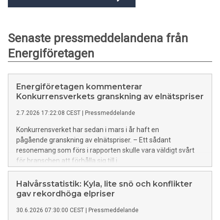
Senaste pressmeddelandena från
Energiföretagen
Energiföretagen kommenterar
Konkurrensverkets granskning av elnätspriser
2.7.2026 17:22:08 CEST
|
Pressmeddelande
Konkurrensverket har sedan i mars i år haft en
pågående granskning av elnätspriser. – Ett sådant
resonemang som förs i rapporten skulle vara väldigt svårt
för branschen att förhålla sig till i
prissättningen. Skulle verkligen prissättning och
intäktsnivåer som håller sig inom ellagens
Halvårsstatistik: Kyla, lite snö och konflikter
bestämmelser kunna vara oskäliga enligt annan
gav rekordhöga elpriser
lagstiftning? säger Tomas Malmström, ansvarig elnät på
30.6.2026 07:30:00 CEST
|
Pressmeddelande
Energiföretagen Sverige.