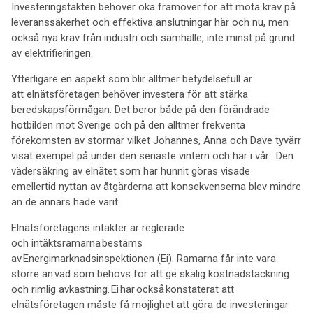
Investeringstakten behöver öka framöver för att möta krav på
leveranssäkerhet och effektiva anslutningar här och nu, men
också nya krav från industri och samhälle, inte minst på grund
av elektrifieringen.
Ytterligare en aspekt som blir alltmer betydelsefull är
att elnätsföretagen behöver investera för att stärka
beredskapsförmågan. Det beror både på den förändrade
hotbilden mot Sverige och på den alltmer frekventa
förekomsten av stormar vilket Johannes, Anna och Dave tyvärr
visat exempel på under den senaste vintern och här i vår. Den
vädersäkring av elnätet som har hunnit göras visade
emellertid nyttan av åtgärderna att konsekvenserna blev mindre
än de annars hade varit.
Elnätsföretagens intäkter är reglerade
och intäktsramarna bestäms
av Energimarknadsinspektionen (Ei). Ramarna får inte vara
större än vad som behövs för att ge skälig kostnadstäckning
och rimlig avkastning. Ei har också konstaterat att
elnätsföretagen måste få möjlighet att göra de investeringar