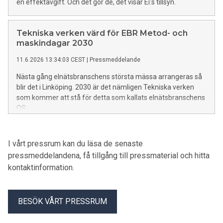
en effektavgift. Och det gör de, det visar Ei:s tillsyn.
Tekniska verken värd för EBR Metod- och
maskindagar 2030
11.6.2026 13:34:03 CEST
|
Pressmeddelande
Nästa gång elnätsbranschens största mässa arrangeras så
blir det i Linköping. 2030 är det nämligen Tekniska verken
som kommer att stå för detta som kallats elnätsbranschens
OS.
I vårt pressrum kan du läsa de senaste
pressmeddelandena, få tillgång till pressmaterial och hitta
kontaktinformation.
BESÖK VÅRT PRESSRUM