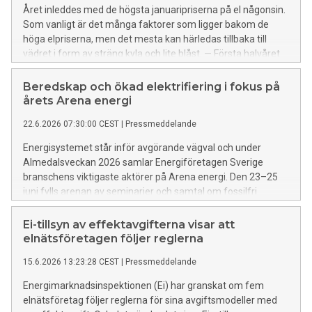
Året inleddes med de högsta januaripriserna på el någonsin.
Som vanligt är det många faktorer som ligger bakom de
höga elpriserna, men det mesta kan härledas tillbaka till
vädret i form av sträng kyla och lite blåst. — Första halvåret
har varit omvända världen jämfört med förra året. Stark
kyla, lite vind, dåligt med snö och krig har dragit upp
Beredskap och ökad elektrifiering i fokus på
elpriserna säger Energiföretagen Sveriges
årets Arena energi
marknadsanalytiker Magnus Thorstensson.
22.6.2026 07:30:00 CEST
|
Pressmeddelande
Energisystemet står inför avgörande vägval och under
Almedalsveckan 2026 samlar Energiföretagen Sverige
branschens viktigaste aktörer på Arena energi. Den 23–25
juni fylls arenan av seminarier och samtal om fossilfri
konkurrenskraft och framtidens energisystem.
Ei-tillsyn av effektavgifterna visar att
elnätsföretagen följer reglerna
15.6.2026 13:23:28 CEST
|
Pressmeddelande
Energimarknadsinspektionen (Ei) har granskat om fem
elnätsföretag följer reglerna för sina avgiftsmodeller med