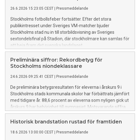
26.6.2026 15:23:05 CEST
|
Pressmeddelande
Stockholms fotbollsfeber fortsätter. Efter det stora
publikintresset under Sveriges VM-matcher bjuder
Stockholms stad nu in till storbildsvisning av Sveriges
sextondelsfinal på Stadion, där stockholmare kan samlas för
att heja fram det svenska landslaget.
Preliminära siffror: Rekordbetyg för
Stockholms niondeklassare
24.6.2026 09:25:41 CEST
|
Pressmeddelande
De preliminära betygsresultaten för eleverna i årskurs 9 i
Stockholms stads kommunala skolor har förbättrats jämfört
med tidigare år. 88,6 procent av eleverna som nyligen gick ut
årskurs 9 har behörighet till gymnasiet. Motsvarande siffra
vid samma tid förra året var 87,3 procent. Behörigheten har
inte varit så här hög sedan nuvarande betygssystem
Historisk brandstation rustad för framtiden
infördes.
18.6.2026 13:00:00 CEST
|
Pressmeddelande