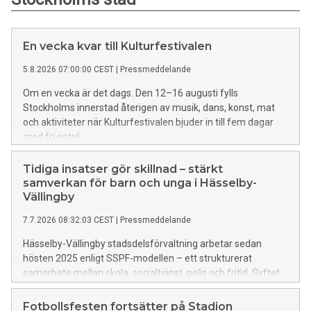
En vecka kvar till Kulturfestivalen
5.8.2026 07:00:00 CEST
|
Pressmeddelande
Om en vecka är det dags. Den 12–16 augusti fylls
Stockholms innerstad återigen av musik, dans, konst, mat
och aktiviteter när Kulturfestivalen bjuder in till fem dagar
med fri entré.
Tidiga insatser gör skillnad – stärkt
samverkan för barn och unga i Hässelby-
Vällingby
7.7.2026 08:32:03 CEST
|
Pressmeddelande
Hässelby-Vällingby stadsdelsförvaltning arbetar sedan
hösten 2025 enligt SSPF-modellen – ett strukturerat
samarbete mellan skola, socialtjänst, polis och fritid. Syftet
är att förebygga brott och ge tidigt stöd till barn och unga
som riskerar att hamna i kriminalitet.
Fotbollsfesten fortsätter på Stadion