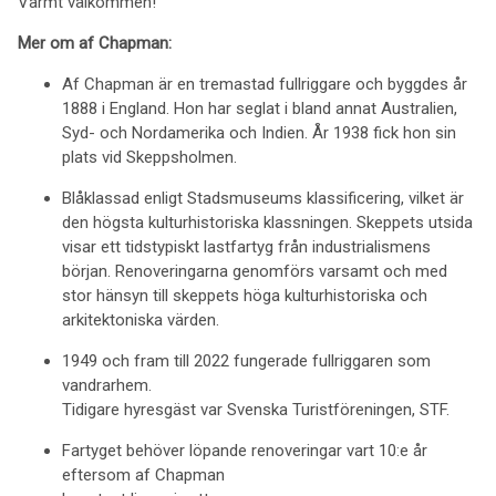
Varmt välkommen!
Mer om af Chapman:
Af Chapman är en tremastad fullriggare och byggdes år
1888 i England. Hon har seglat i bland annat Australien,
Syd- och Nordamerika och Indien. År 1938 fick hon sin
plats vid Skeppsholmen.
Blåklassad enligt Stadsmuseums klassificering, vilket är
den högsta kulturhistoriska klassningen. Skeppets utsida
visar ett tidstypiskt lastfartyg från industrialismens
början. Renoveringarna genomförs varsamt och med
stor hänsyn till skeppets höga kulturhistoriska och
arkitektoniska värden.
1949 och fram till 2022 fungerade fullriggaren som
vandrarhem.
Tidigare hyresgäst var Svenska Turistföreningen, STF.
Fartyget behöver löpande renoveringar vart 10:e år
eftersom af Chapman