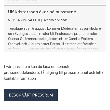
Malmö och Båstad.
Ulf Kristersson åker på bussturné
5.8.2026 20:15:41 CEST
|
Pressmeddelande
Torsdagen den 6 augusti kommer Moderaternas partiledare
och Sveriges statsminister Ulf Kristersson, justitieminister
Gunnar Strömmer, socialtjänstminister Camilla Waltersson
Grönvall och kulturminister Parisa Liljestrand att fortsätta
valåret 2026 genom att åka på en tre dagar lång bussturné.
I vårt pressrum kan du läsa de senaste
pressmeddelandena, få tillgång till pressmaterial och hitta
kontaktinformation.
BESÖK VÅRT PRESSRUM