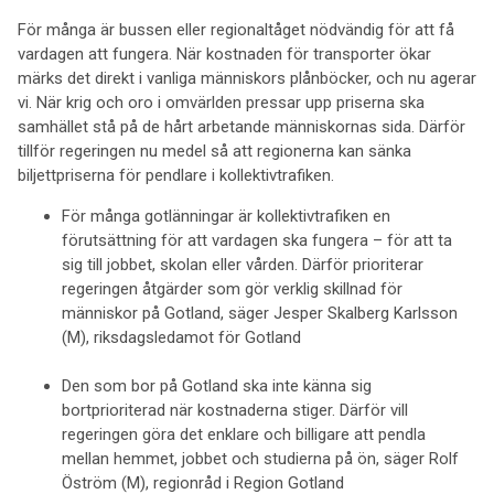
För många är bussen eller regionaltåget nödvändig för att få
vardagen att fungera. När kostnaden för transporter ökar
märks det direkt i vanliga människors plånböcker, och nu agerar
vi. När krig och oro i omvärlden pressar upp priserna ska
samhället stå på de hårt arbetande människornas sida. Därför
tillför regeringen nu medel så att regionerna kan sänka
biljettpriserna för pendlare i kollektivtrafiken.
För många gotlänningar är kollektivtrafiken en
förutsättning för att vardagen ska fungera – för att ta
sig till jobbet, skolan eller vården. Därför prioriterar
regeringen åtgärder som gör verklig skillnad för
människor på Gotland, säger Jesper Skalberg Karlsson
(M), riksdagsledamot för Gotland
Den som bor på Gotland ska inte känna sig
bortprioriterad när kostnaderna stiger. Därför vill
regeringen göra det enklare och billigare att pendla
mellan hemmet, jobbet och studierna på ön, säger Rolf
Öström (M), regionråd i Region Gotland