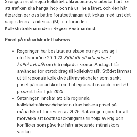
Sveriges mest nöjda kollektivtrafikresenärer, vi arbetar hårt för
att trafiken ska hänga ihop och nå ut i hela länet, och den här
åtgärden ger oss bättre förutsättningar att lyckas med just det,
säger Jenny Landernäs (M), ordförande i
Kollektivtrafiknämnden i Region Västmanland.
Priset på månadskortet halveras
Regeringen har beslutat att skapa ett nytt anslag i
utgiftsområde 20: 1:23
Stöd för sänkta priser i
kollektivtrafik
om 6,5 miljarder kronor. Anslaget får
användas för statsbidrag till kollektivtrafik. Stödet lämnas
ut till regionala kollektivtrafikmyndigheter som sänkt
priset på månadskort med obegränsat resande med 50
procent från 1 juli 2026.
Satsningen innebär att alla regionala
kollektivtrafikmyndigheter nu kan halvera priset på
månadskort för resten av 2026. Satsningen görs för att
motverka att kostnadsökningarna till följd av krig och
konflikter som påverkar hårt arbetande människors
vardag.