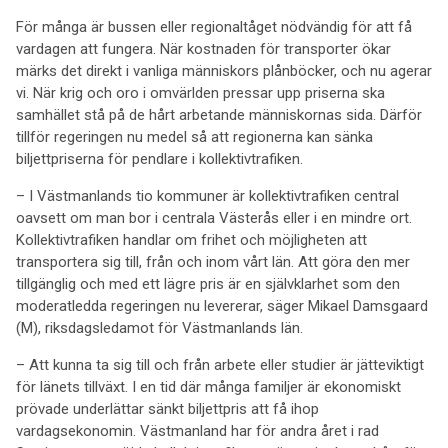
För många är bussen eller regionaltåget nödvändig för att få
vardagen att fungera. När kostnaden för transporter ökar
märks det direkt i vanliga människors plånböcker, och nu agerar
vi. När krig och oro i omvärlden pressar upp priserna ska
samhället stå på de hårt arbetande människornas sida. Därför
tillför regeringen nu medel så att regionerna kan sänka
biljettpriserna för pendlare i kollektivtrafiken.
– I Västmanlands tio kommuner är kollektivtrafiken central
oavsett om man bor i centrala Västerås eller i en mindre ort.
Kollektivtrafiken handlar om frihet och möjligheten att
transportera sig till, från och inom vårt län. Att göra den mer
tillgänglig och med ett lägre pris är en självklarhet som den
moderatledda regeringen nu levererar, säger Mikael Damsgaard
(M), riksdagsledamot för Västmanlands län.
– Att kunna ta sig till och från arbete eller studier är jätteviktigt
för länets tillväxt. I en tid där många familjer är ekonomiskt
prövade underlättar sänkt biljettpris att få ihop
vardagsekonomin. Västmanland har för andra året i rad