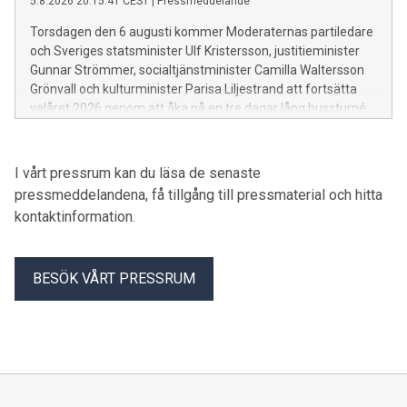
5.8.2026 20:15:41 CEST
|
Pressmeddelande
Torsdagen den 6 augusti kommer Moderaternas partiledare
och Sveriges statsminister Ulf Kristersson, justitieminister
Gunnar Strömmer, socialtjänstminister Camilla Waltersson
Grönvall och kulturminister Parisa Liljestrand att fortsätta
valåret 2026 genom att åka på en tre dagar lång bussturné.
I vårt pressrum kan du läsa de senaste
pressmeddelandena, få tillgång till pressmaterial och hitta
kontaktinformation.
BESÖK VÅRT PRESSRUM