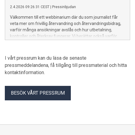
2.4.2026 09:26:31 CEST
|
Pressinbjudan
Välkommen till ett webbinarium där du som journalist får
veta mer om frivillig återvandring och återvandringsbidrag,
varför många ansökningar avslås och hur utbetalning,
kontroller och återkrav fungerar. Vi berättar också varför
Migrationsverket informerar mer om bidraget och hur vi
arbetar för att motverka fusk, missbruk och felaktiga
utbetalningar. Du får också möjlighet att ställa frågor till
I vårt pressrum kan du läsa de senaste
Migrationsverkets expert.
pressmeddelandena, få tillgång till pressmaterial och hitta
kontaktinformation.
BESÖK VÅRT PRESSRUM