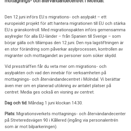
mottagnings- och återvändandecentret i Mölndal.
Den 12 juni införs EU:s migrations- och asylpakt – ett
europeiskt projekt för att hantera migrationen till EU och stärka
EU:s gränskontroll. Med migrationspakten införs gemensamma
asylregler för alla EU-länder – från Spanien till Sverige – som
börjar gälla och tillämpas den 12 juni. Den nya lagstiftningen är
en stor förändring som påverkar asylprocessen, kontrollen av
migranter och mottagandet av personer som söker skydd.
Vid pressträffen får du veta mer om migrations- och
asylpakten och vad den innebär för verksamheten på
mottagnings- och återvändandecentret i Mölndal. Vi berättar
även mer om en planerad utökning av antalet platser på
centret. Media ges också en visning av centret.
Dag och tid:
Måndag 1 juni klockan 14.30.
Plats:
Migrationsverkets mottagnings- och återvändandecenter
på Streteredsvägen 90 i Kållered (ingång via personalentrén
som är mot bilparkeringen).