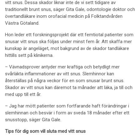
vitt snus. Dessa skador liknar inte de vi sett tidigare av
traditionellt brunt snus, säger Gita Gale, odontologie doktor och
övertandläkare inom orofacial medicin på Folktandvården
Västra Götaland.
Hon leder ett forskningsprojekt där ett femtiotal patienter som
snusar vitt snus ska följas under minst fem år. Att skaffa mer
kunskap är angeläget, mot bakgrund av de skador tandläkare
hittills sett på klinikerna.
– Vävnadsprover antyder mer kraftiga och betydligt mer
svårläkta inflammationer av vitt snus. Slemhinnor kan
återställas på några veckor för en som snusar brunt snus.
Skador av vitt snus kan däremot ta månader att läka, ja till och
med upp till ett år.
– Jag har mött patienter som fortfarande haft förändringar i
slemhinnan och besvär i form av sveda 18 månader efter ett
snusstopp, säger Gita Gale.
Tips för dig som vill sluta med vitt snus