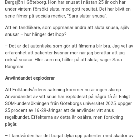
Bergsjön i Göteborg. Hon har snusat i nästan 25 år och har
under vintern försökt sluta, med gott resultat. Det har blivit en
serie filmer på sociala medier, ”Sara slutar snusa”.
Att en tandläkare, som uppmanar andra att sluta snusa, själv
snusar – hur hänger det ihop?
– Det är det autentiska som gör att filmerna blir bra. Jag vet av
erfarenhet att patienter lyssnar mer när jag berättar att jag
också snusar. Eller som nu, håller på att sluta, säger Sara
Rangmar.
Användandet exploderar
Att Folktandvårdens satsning kommer nu är ingen slump.
Användandet av vitt snus har exploderat på några få år. Enligt
SOM-undersökningen från Göteborgs universitet 2025, uppger
25 procent av 16-29-åringar att de använder vitt snus
regelbundet. Effekterna av detta är osäkra, men forskning
pågår.
– I tandvården har det börjat dyka upp patienter med skador av