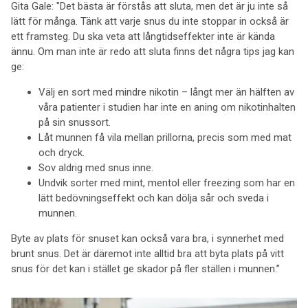
Gita Gale: "Det bästa är förstås att sluta, men det är ju inte så
lätt för många. Tänk att varje snus du inte stoppar in också är
ett framsteg. Du ska veta att långtidseffekter inte är kända
ännu. Om man inte är redo att sluta finns det några tips jag kan
ge:
Välj en sort med mindre nikotin – långt mer än hälften av
våra patienter i studien har inte en aning om nikotinhalten
på sin snussort.
Låt munnen få vila mellan prillorna, precis som med mat
och dryck.
Sov aldrig med snus inne.
Undvik sorter med mint, mentol eller freezing som har en
lätt bedövningseffekt och kan dölja sår och sveda i
munnen.
Byte av plats för snuset kan också vara bra, i synnerhet med
brunt snus. Det är däremot inte alltid bra att byta plats på vitt
snus för det kan i stället ge skador på fler ställen i munnen.”