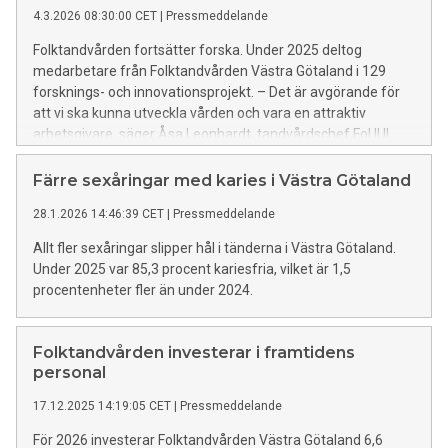
4.3.2026 08:30:00 CET
|
Pressmeddelande
Folktandvården fortsätter forska. Under 2025 deltog
medarbetare från Folktandvården Västra Götaland i 129
forsknings- och innovationsprojekt. – Det är avgörande för
att vi ska kunna utveckla vården och vara en attraktiv
arbetsgivare, säger Åsa Leonhardt, tandvårdschef FoUUI,
Folktandvården Västra Götaland.
Färre sexåringar med karies i Västra Götaland
28.1.2026 14:46:39 CET
|
Pressmeddelande
Allt fler sexåringar slipper hål i tänderna i Västra Götaland.
Under 2025 var 85,3 procent kariesfria, vilket är 1,5
procentenheter fler än under 2024.
Folktandvården investerar i framtidens
personal
17.12.2025 14:19:05 CET
|
Pressmeddelande
För 2026 investerar Folktandvården Västra Götaland 6,6