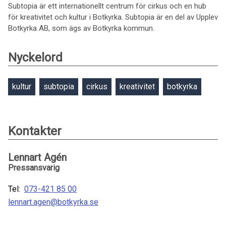
Subtopia är ett internationellt centrum för cirkus och en hub
för kreativitet och kultur i Botkyrka. Subtopia är en del av Upplev
Botkyrka AB, som ägs av Botkyrka kommun.
Nyckelord
kultur
subtopia
cirkus
kreativitet
botkyrka
Kontakter
Lennart Agén
Pressansvarig
Tel:
073-421 85 00
lennart.agen@botkyrka.se