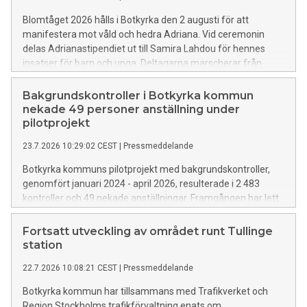
Blomtåget 2026 hålls i Botkyrka den 2 augusti för att
manifestera mot våld och hedra Adriana. Vid ceremonin
delas Adrianastipendiet ut till Samira Lahdou för hennes
insatser för barn och unga. Deltagarna marscherar från
Norsborg till Freinetskolan Kastanjen där ceremonin
avslutas.
Bakgrundskontroller i Botkyrka kommun
nekade 49 personer anställning under
pilotprojekt
23.7.2026 10:29:02 CEST
|
Pressmeddelande
Botkyrka kommuns pilotprojekt med bakgrundskontroller,
genomfört januari 2024 - april 2026, resulterade i 2 483
kontroller och 49 nekade anställningar. Framgången har lett
till att kontroller nu inkluderas i alla förvaltningar. Projektet
fokuserade på kvalitetssäkring inom rekrytering, särskilt för
Fortsatt utveckling av området runt Tullinge
tjänster med kontakt med barn eller skyddsvärda positioner.
station
22.7.2026 10:08:21 CEST
|
Pressmeddelande
Botkyrka kommun har tillsammans med Trafikverket och
Region Stockholms trafikförvaltning enats om