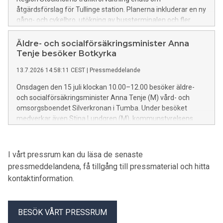
åtgärdsförslag för Tullinge station. Planerna inkluderar en ny
gång- och cykelbro, utökning av bussterminalen och fler
väderskydd. Målet är att förbättra tillgängligheten och
attraktiviteten för resenärer.
Äldre- och socialförsäkringsminister Anna
Tenje besöker Botkyrka
13.7.2026 14:58:11 CEST
|
Pressmeddelande
Onsdagen den 15 juli klockan 10.00–12.00 besöker äldre-
och socialförsäkringsminister Anna Tenje (M) vård- och
omsorgsboendet Silverkronan i Tumba. Under besöket
medverkar även Stina Lundgren (M), kommunstyrelsens
ordförande, och Kia Hjelte (M), ordförande i vård- och
omsorgsnämnden.
I vårt pressrum kan du läsa de senaste
pressmeddelandena, få tillgång till pressmaterial och hitta
kontaktinformation.
BESÖK VÅRT PRESSRUM