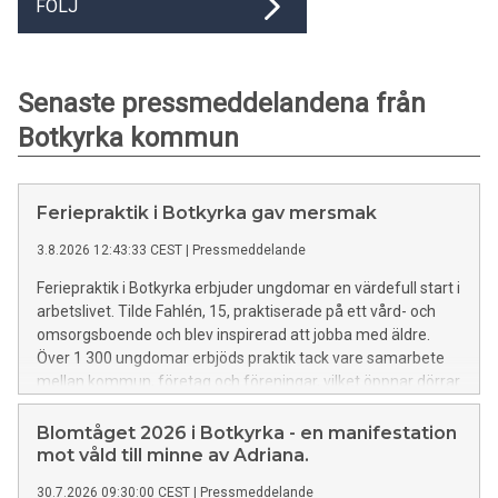
FÖLJ
Senaste pressmeddelandena från
Botkyrka kommun
Feriepraktik i Botkyrka gav mersmak
3.8.2026 12:43:33 CEST
|
Pressmeddelande
Feriepraktik i Botkyrka erbjuder ungdomar en värdefull start i
arbetslivet. Tilde Fahlén, 15, praktiserade på ett vård- och
omsorgsboende och blev inspirerad att jobba med äldre.
Över 1 300 ungdomar erbjöds praktik tack vare samarbete
mellan kommun, företag och föreningar, vilket öppnar dörrar
för unga.
Blomtåget 2026 i Botkyrka - en manifestation
mot våld till minne av Adriana.
30.7.2026 09:30:00 CEST
|
Pressmeddelande