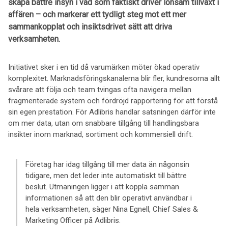
skapa bättre insyn i vad som faktiskt driver lönsam tillväxt i
affären – och markerar ett tydligt steg mot ett mer
sammankopplat och insiktsdrivet sätt att driva
verksamheten.
Initiativet sker i en tid då varumärken möter ökad operativ
komplexitet. Marknadsföringskanalerna blir fler, kundresorna allt
svårare att följa och team tvingas ofta navigera mellan
fragmenterade system och fördröjd rapportering för att förstå
sin egen prestation. För Adlibris handlar satsningen därför inte
om mer data, utan om snabbare tillgång till handlingsbara
insikter inom marknad, sortiment och kommersiell drift.
Företag har idag tillgång till mer data än någonsin
tidigare, men det leder inte automatiskt till bättre
beslut. Utmaningen ligger i att koppla samman
informationen så att den blir operativt användbar i
hela verksamheten, säger Nina Egnell, Chief Sales &
Marketing Officer på Adlibris.