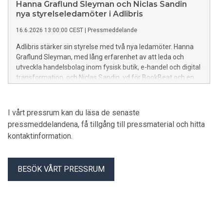
procent i ett kontrollerat A/B-test mot den tidigare
Hanna Graflund Sleyman och Niclas Sandin
lösningen.
nya styrelseledamöter i Adlibris
16.6.2026 13:00:00 CEST
|
Pressmeddelande
Adlibris stärker sin styrelse med två nya ledamöter. Hanna
Graflund Sleyman, med lång erfarenhet av att leda och
utveckla handelsbolag inom fysisk butik, e-handel och digital
transformation, och Niclas Sandin, vd för BookBeat och en
av de mest erfarna profilerna inom digital bokmarknad i
Norden, tillträder båda som nya ledamöter.
I vårt pressrum kan du läsa de senaste
pressmeddelandena, få tillgång till pressmaterial och hitta
kontaktinformation.
BESÖK VÅRT PRESSRUM