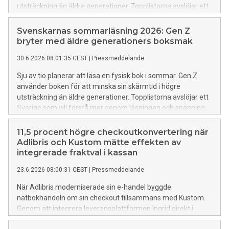
utsträckning än äldre generationer. Topplistorna avslöjar ett
Sverige som vill förstå mer genom läsningen och spänning
som aldrig tycks svalna – förutom bland våra yngre läsare.
Svenskarnas sommarläsning 2026: Gen Z
Adlibris summerar sommarens läsning i tre trender och
bryter med äldre generationers boksmak
presenterar årets bästsäljare.
30.6.2026 08:01:35 CEST
|
Pressmeddelande
Sju av tio planerar att läsa en fysisk bok i sommar. Gen Z
använder boken för att minska sin skärmtid i högre
utsträckning än äldre generationer. Topplistorna avslöjar ett
Sverige som vill förstå mer genom läsningen och spänning
som aldrig tycks svalna – förutom bland våra yngre läsare.
Adlibris summerar sommarens läsning i tre trender och
11,5 procent högre checkoutkonvertering när
presenterar årets bästsäljare.
Adlibris och Kustom mätte effekten av
integrerade fraktval i kassan
23.6.2026 08:00:31 CEST
|
Pressmeddelande
När Adlibris moderniserade sin e-handel byggde
nätbokhandeln om sin checkout tillsammans med Kustom.
Genom att integrera leveransplattformen Ingrid direkt i
kassan steg checkoutkonverteringen från 55,4 till 61,8