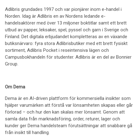
Adlibris grundades 1997 och var pionjärer inom e-handel i
Norden. Idag är Adlibris en av Nordens ledande e-
handelsaktörer med över 13 miljoner boktitlar samt ett brett
utbud av papper, leksaker, spel, pyssel och garn i Sverige och
Finland. Det digitala erbjudandet kompletteras av en växande
butiksnärvaro: fyra stora Adlibrisbutiker med ett brett fysiskt
sortiment, Adlibris Pocket i reseintensiva lägen och
Campusbokhandeln för studenter. Adlibris är en del av Bonnier
Group.
Om Dema
Dema är en AI-driven plattform för kommersiella insikter som
hjälper varumärken att förstå var lönsamheten skapas eller går
förlorad – och hur den kan skalas mer lönsamt. Genom att
samla data från marknadsföring, order, returer, lager och
kunder ger Dema handelsteam förutsättningar att snabbare gå
från insikt till handling.