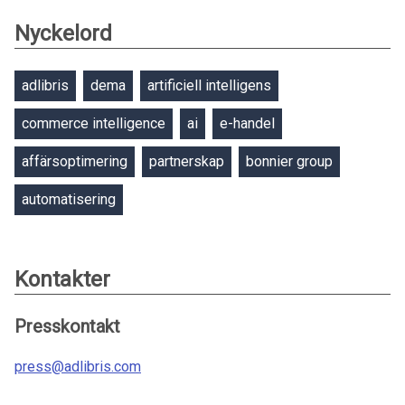
Nyckelord
adlibris
dema
artificiell intelligens
commerce intelligence
ai
e-handel
affärsoptimering
partnerskap
bonnier group
automatisering
Kontakter
Presskontakt
press@adlibris.com