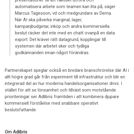
presentationer till att faktiskt utföra och
automatisera arbete som teamen kan lita på, säger
Marcus Tagesson, vd och medgrundare av Dema.
När AI ska påverka marginal, lager,
kampanjbudgetar, inköp och andra kommersiella
beslut räcker det inte med en chatt ovanpå en data
export. Det kräver rätt datagrund, kopplingar till
systemen där arbetet sker och tydliga
godkännanden innan något förändras.
Partnerskapet speglar också en bredare branschrörelse där AI i
allt högre grad går från experiment till infrastruktur och blir en
integrerad del av hur moderna handelsorganisationer drivs. I
stället för att se lönsamhet och tillväxt som motstående
prioriteringar ser Adlibris framtiden i att kombinera djupare
kommersiell förståelse med snabbare operativt
beslutsfattande.
Om Adlibris