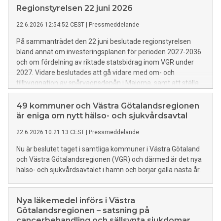
Regionstyrelsen 22 juni 2026
22.6.2026 12:54:52 CEST
|
Pressmeddelande
På sammanträdet den 22 juni beslutade regionstyrelsen
bland annat om investeringsplanen för perioden 2027-2036
och om fördelning av riktade statsbidrag inom VGR under
2027. Vidare beslutades att gå vidare med om- och
tillbyggnation av spårvagnsdepån i Majorna, samt att ställa
sig positiv till att VGR bidrar till etableringen av Göteborgs
judiska kunskapscenter.
49 kommuner och Västra Götalandsregionen
är eniga om nytt hälso- och sjukvårdsavtal
22.6.2026 10:21:13 CEST
|
Pressmeddelande
Nu är beslutet taget i samtliga kommuner i Västra Götaland
och Västra Götalandsregionen (VGR) och därmed är det nya
hälso- och sjukvårdsavtalet i hamn och börjar gälla nästa år.
Nya läkemedel införs i Västra
Götalandsregionen – satsning på
cancerbehandling och sällsynta sjukdomar