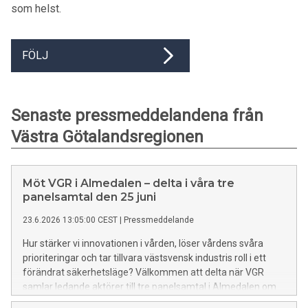
som helst.
FÖLJ
Senaste pressmeddelandena från
Västra Götalandsregionen
Möt VGR i Almedalen – delta i våra tre
panelsamtal den 25 juni
23.6.2026 13:05:00 CEST
|
Pressmeddelande
Hur stärker vi innovationen i vården, löser vårdens svåra
prioriteringar och tar tillvara västsvensk industris roll i ett
förändrat säkerhetsläge? Välkommen att delta när VGR
samlar ledande aktörer till tre panelsamtal i Almedalen om
dessa viktiga frågor.