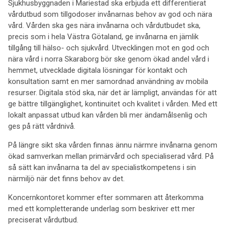
Sjukhusbyggnaden i Mariestad ska erbjuda ett differentierat
vårdutbud som tillgodoser invånarnas behov av god och nära
vård. Vården ska ges nära invånarna och vårdutbudet ska,
precis som i hela Västra Götaland, ge invånarna en jämlik
tillgång till hälso- och sjukvård. Utvecklingen mot en god och
nära vård i norra Skaraborg bör ske genom ökad andel vård i
hemmet, utvecklade digitala lösningar för kontakt och
konsultation samt en mer samordnad användning av mobila
resurser. Digitala stöd ska, när det är lämpligt, användas för att
ge bättre tillgänglighet, kontinuitet och kvalitet i vården. Med ett
lokalt anpassat utbud kan vården bli mer ändamålsenlig och
ges på rätt vårdnivå.
På längre sikt ska vården finnas ännu närmre invånarna genom
ökad samverkan mellan primärvård och specialiserad vård. På
så sätt kan invånarna ta del av specialistkompetens i sin
närmiljö när det finns behov av det.
Koncernkontoret kommer efter sommaren att återkomma
med ett kompletterande underlag som beskriver ett mer
preciserat vårdutbud.