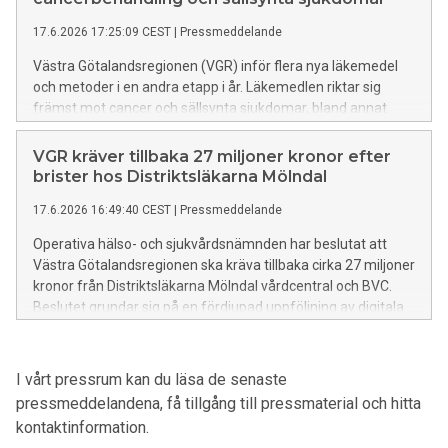
17.6.2026 17:25:09 CEST
|
Pressmeddelande
Västra Götalandsregionen (VGR) inför flera nya läkemedel
och metoder i en andra etapp i år. Läkemedlen riktar sig
främst mot cancer och sällsynta sjukdomar, bland annat
livmoderhalscancer, lungcancer, nasofarynxcancer, lymfom
och en ovanlig njursjukdom.
VGR kräver tillbaka 27 miljoner kronor efter
brister hos Distriktsläkarna Mölndal
17.6.2026 16:49:40 CEST
|
Pressmeddelande
Operativa hälso- och sjukvårdsnämnden har beslutat att
Västra Götalandsregionen ska kräva tillbaka cirka 27 miljoner
kronor från Distriktsläkarna Mölndal vårdcentral och BVC.
Beslutet grundar sig på en fördjupad uppföljning av digitala
psykologtjänster som utförts via
underleverantören Mindler under perioden februari 2022 till
april 2023.
I vårt pressrum kan du läsa de senaste
pressmeddelandena, få tillgång till pressmaterial och hitta
kontaktinformation.