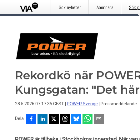
Sök nyheter
Abonnera
Sök p
Rekordkö när POWER
Kungsgatan: "Det här 
28.5.2026 07:17:35 CEST
|
POWER Sverige
|
Pressmeddelande
Dela
POWER är tillbaka i Stockholms innerstad. När va