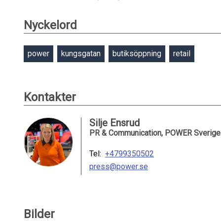
Nyckelord
power
kungsgatan
butiksöppning
retail
Kontakter
Silje Ensrud
PR & Communication, POWER Sverige
Tel:
+4799350502
press@power.se
Bilder