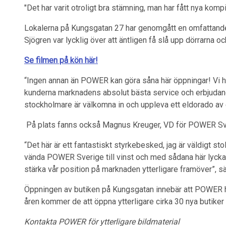
"Det har varit otroligt bra stämning, man har fått nya kom
Lokalerna på Kungsgatan 27 har genomgått en omfattand
Sjögren var lycklig över att äntligen få slå upp dörrarna o
Se filmen på kön här!
“Ingen annan än POWER kan göra såna här öppningar! Vi har
kunderna marknadens absolut bästa service och erbjudanden
stockholmare är välkomna in och uppleva ett eldorado av el
På plats fanns också Magnus Kreuger, VD för POWER Sv
“Det här är ett fantastiskt styrkebesked, jag är väldigt sto
vända POWER Sverige till vinst och med sådana här lyckad
stärka vår position på marknaden ytterligare framöver”, s
Öppningen av butiken på Kungsgatan innebär att POWER h
åren kommer de att öppna ytterligare cirka 30 nya butiker 
Kontakta POWER för ytterligare bildmaterial