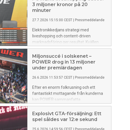
3 miljoner kronor på 20
minuter
27.7.2026 15:15:00 CEST
|
Pressmeddelande
Elektronikkedjans strategi med
liveshopping och content-driven
marknadsföring ger resultat. Kvällen
innan POWER drog igång sin största
nordiska kampanj någonsin tjuvstartade
Miljonsuccé i solskenet –
livesändningen – POWER LIVE. Inom 20
POWER drog in 13 miljoner
minuter hade sändningen omsatt 3
under premiärdagen
miljoner kronor och webbtrafiken ökat
26.6.2026 11:53:57 CEST
|
Pressmeddelande
med 75 procent i Sverige. Störst var
tittandet på POWER:s egen sajt.
Efter en enorm folkrusning och ett
fantastiskt mottagande från kunderna
kan POWER sammanfatta
premiärdagen för sitt nyrenoverade
varuhus på Torpavallen som en total
Explosivt GTA-försäljning: Ett
succé. När kassorna stängdes för
spel såldes var 12:e sekund
kvällen summerades den totala
25.6.2026 14:59:56 CEST
|
Pressmeddelande