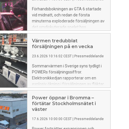
försäljningen till hela 13 miljoner kronor.
Förhandsbokningen av GTA 6 startade
vid midnatt, och redan de första
minuterna exploderade försäljningen av
det omdiskuterade spelet hos
elektronikskedjan Power Sverige.
Värmen tredubblat
försäljningen på en vecka
23.6.2026 10:16:02 CEST
|
Pressmeddelande
Sommarvärmen i Sverige syns tydligt i
POWERs försäljningssiffror.
Elektronikkedjan rapporterar om en
explosiv ökning i försäljningen av fläktar
och luftkonditionering.
Power öppnar i Bromma –
förtätar Stockholmsnätet i
väster
17.6.2026 10:00:00 CEST
|
Pressmeddelande
Power fortsätter expansionen och