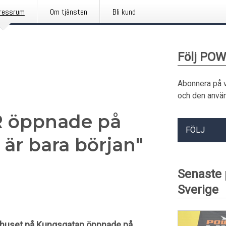
ressrum
Om tjänsten
Bli kund
Följ POW
Abonnera på 
och den använ
 öppnade på
FÖLJ
är bara början"
Senaste
Sverige
ruhuset på Kungsgatan öppnade på