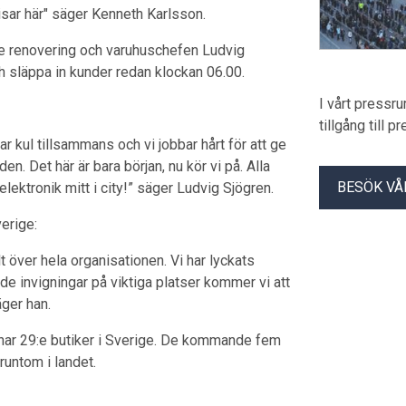
pisar här" säger Kenneth Karlsson.
e renovering och varuhuschefen Ludvig
ch släppa in kunder redan klockan 06.00.
I vårt pressr
tillgång till 
 kul tillsammans och vi jobbar hårt för att ge
. Det här är bara början, nu kör vi på. Alla
BESÖK VÅ
ektronik mitt i city!” säger Ludvig Sjögren.
erige:
lt över hela organisationen. Vi har lyckats
e invigningar på viktiga platser kommer vi att
äger han.
ar 29:e butiker i Sverige. De kommande fem
runtom i landet.