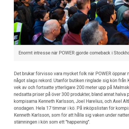
Enormt intresse när POWER gjorde comeback i Stockho
Det brukar förvisso vara mycket folk när POWER öppnar n
något slags rekord. Utanför butiken ringlade sig kön från
vek av och fortsatte ytterligare 200 meter upp på Malmski
nedsatta priser på över 300 produkter, bland annat halva p
kompisarna Kenneth Karlsson, Joel Harelius, och Axel Al
onsdagen. Hela 17 timmar i kö. På inköpslistan för kompi
Kenneth Karlsson, som för att hålla sig vaken under natte
stämningen i kön som ett "happening".