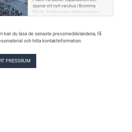
öppnar ett nytt varuhus i Bromma
Blocks. Etableringen stärker kedjans
närvaro i en av huvudstadens snabbast
växande regioner.
um kan du läsa de senaste pressmeddelandena, få
pressmaterial och hitta kontaktinformation.
RT PRESSRUM