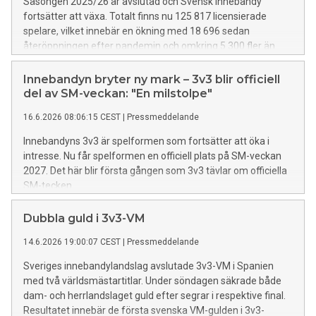
Säsongen 2025/26 är avslutad och Svensk Innebandy
fortsätter att växa. Totalt finns nu 125 817 licensierade
spelare, vilket innebär en ökning med 18 696 sedan
återöppningen efter pandemin och omkring 5 300 fler än
föregående säsong.
Innebandyn bryter ny mark – 3v3 blir officiell
del av SM-veckan: "En milstolpe"
16.6.2026 08:06:15 CEST
|
Pressmeddelande
Innebandyns 3v3 är spelformen som fortsätter att öka i
intresse. Nu får spelformen en officiell plats på SM-veckan
2027. Det här blir första gången som 3v3 tävlar om officiella
SM-tecken.
Dubbla guld i 3v3-VM
14.6.2026 19:00:07 CEST
|
Pressmeddelande
Sveriges innebandylandslag avslutade 3v3-VM i Spanien
med två världsmästartitlar. Under söndagen säkrade både
dam- och herrlandslaget guld efter segrar i respektive final.
Resultatet innebär de första svenska VM-gulden i 3v3-