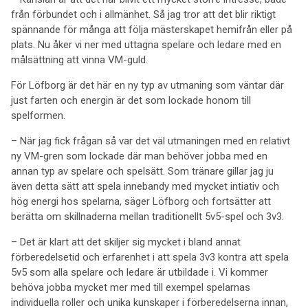
från förbundet och i allmänhet. Så jag tror att det blir riktigt
spännande för många att följa mästerskapet hemifrån eller på
plats. Nu åker vi ner med uttagna spelare och ledare med en
målsättning att vinna VM-guld.
För Löfborg är det här en ny typ av utmaning som väntar där
just farten och energin är det som lockade honom till
spelformen.
– När jag fick frågan så var det väl utmaningen med en relativt
ny VM-gren som lockade där man behöver jobba med en
annan typ av spelare och spelsätt. Som tränare gillar jag ju
även detta sätt att spela innebandy med mycket intiativ och
hög energi hos spelarna, säger Löfborg och fortsätter att
berätta om skillnaderna mellan traditionellt 5v5-spel och 3v3.
– Det är klart att det skiljer sig mycket i bland annat
förberedelsetid och erfarenhet i att spela 3v3 kontra att spela
5v5 som alla spelare och ledare är utbildade i. Vi kommer
behöva jobba mycket mer med till exempel spelarnas
individuella roller och unika kunskaper i förberedelserna innan,