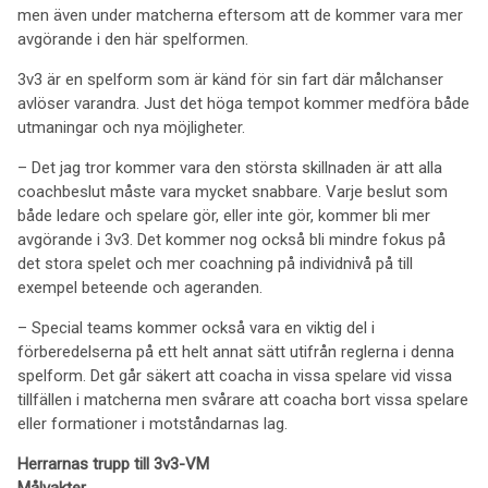
men även under matcherna eftersom att de kommer vara mer
avgörande i den här spelformen.
3v3 är en spelform som är känd för sin fart där målchanser
avlöser varandra. Just det höga tempot kommer medföra både
utmaningar och nya möjligheter.
– Det jag tror kommer vara den största skillnaden är att alla
coachbeslut måste vara mycket snabbare. Varje beslut som
både ledare och spelare gör, eller inte gör, kommer bli mer
avgörande i 3v3. Det kommer nog också bli mindre fokus på
det stora spelet och mer coachning på individnivå på till
exempel beteende och ageranden.
– Special teams kommer också vara en viktig del i
förberedelserna på ett helt annat sätt utifrån reglerna i denna
spelform. Det går säkert att coacha in vissa spelare vid vissa
tillfällen i matcherna men svårare att coacha bort vissa spelare
eller formationer i motståndarnas lag.
Herrarnas trupp till 3v3-VM