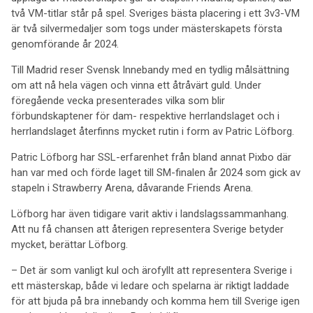
två VM-titlar står på spel. Sveriges bästa placering i ett 3v3-VM
är två silvermedaljer som togs under mästerskapets första
genomförande år 2024.
Till Madrid reser Svensk Innebandy med en tydlig målsättning
om att nå hela vägen och vinna ett åtråvärt guld. Under
föregående vecka presenterades vilka som blir
förbundskaptener för dam- respektive herrlandslaget och i
herrlandslaget återfinns mycket rutin i form av Patric Löfborg.
Patric Löfborg har SSL-erfarenhet från bland annat Pixbo där
han var med och förde laget till SM-finalen år 2024 som gick av
stapeln i Strawberry Arena, dåvarande Friends Arena.
Löfborg har även tidigare varit aktiv i landslagssammanhang.
Att nu få chansen att återigen representera Sverige betyder
mycket, berättar Löfborg.
– Det är som vanligt kul och ärofyllt att representera Sverige i
ett mästerskap, både vi ledare och spelarna är riktigt laddade
för att bjuda på bra innebandy och komma hem till Sverige igen