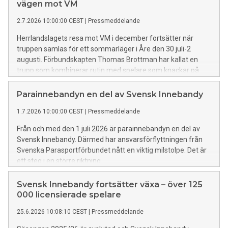
vägen mot VM
2.7.2026 10:00:00 CEST
|
Pressmeddelande
Herrlandslagets resa mot VM i december fortsätter när
truppen samlas för ett sommarläger i Åre den 30 juli-2
augusti. Förbundskapten Thomas Brottman har kallat en
trupp som kombinerar rutin med spelare som knackar på
inför höstens avgörande landskamper.
Parainnebandyn en del av Svensk Innebandy
1.7.2026 10:00:00 CEST
|
Pressmeddelande
Från och med den 1 juli 2026 är parainnebandyn en del av
Svensk Innebandy. Därmed har ansvarsförflyttningen från
Svenska Parasportförbundet nått en viktig milstolpe. Det är
ett steg i en större riktning.
Svensk Innebandy fortsätter växa – över 125
000 licensierade spelare
25.6.2026 10:08:10 CEST
|
Pressmeddelande