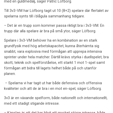
med en guldmedalj, säger Patric Löfborg.
Till 3v3-VM har Löfborg tagit ut 10 (8+2) spelare där flertalet av
spelarna synts till i blågula sammanhang tidigare.
– Det är en trupp som kommer passa riktigt bra i 3v3-VM. En
trupp där alla spelare är bra på små ytor, säger Löfborg.
Spelare i 3v3-VM behöver ha en kombination av en stark
grundfysik med hög arbetskapacitet, kunna återhämta sig
snabbt, vara explosiva med förmågan att upprepa intensiva
sprinter under hela matcher. Därtill krävs styrka i duellspelet, bra
skott, teknik och spelförståelse, ett starkt 1 mot 1-spel samt
förmågan att bidra till lagets helhet både på och utanför
planen.
– Spelarna vi har tagit ut har både defensiva och offensiva
kvaliteter och att de är bra i en mot en-spel, säger Löfborg.
3v3 är en växande spelform, både nationellt och internationellt,
med ett stadigt stigande intresse.
– Känslan är att det har blivit ett mycket större intresse, både