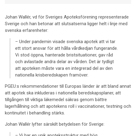
Johan Wallér, vd för Sveriges Apoteksförening representerade
Sverige och han betonar att slutsatserna ligger helt i linje med
svenska erfarenheter:
– Under pandemin visade svenska apotek att vi tar
ett stort ansvar för att hålla vårdkedjan fungerande.
Vi stod öppna, hanterade bristsituationer, gav råd
och avlastade andra delar av vården. Det är tydligt
att apoteken måste vara en integrerad del av den
nationella krisberedskapen framöver.
PGEU:s rekommendationer till Europas länder är att bland annat
att apotek ska inkluderas i nationella beredskapsplaner, att
tillgången till viktiga läkemedel säkras genom bättre
lagerhållning och att apotekens roll i vaccinationer, testning och
kontinuitet i behandling stärks.
Johan Wallér lyfter särskilt betydelsen för Sverige:
– Vi har en unik apoteksstruktur med hög