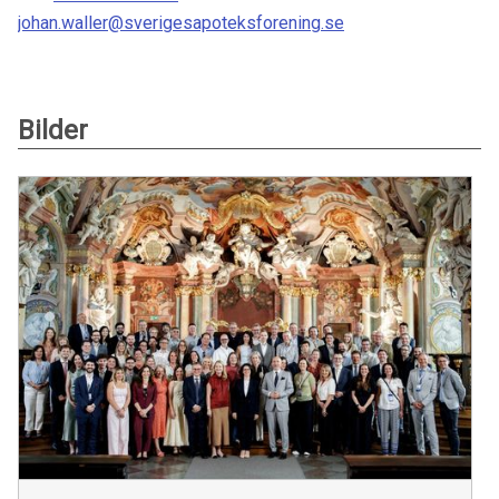
johan.waller@sverigesapoteksforening.se
Bilder