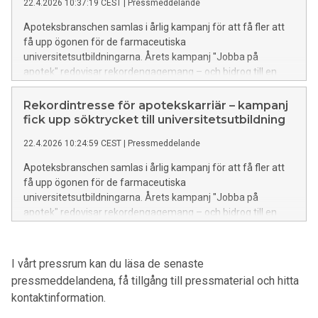
22.4.2026 10:37:19 CEST
|
Pressmeddelande
Apoteksbranschen samlas i årlig kampanj för att få fler att
få upp ögonen för de farmaceutiska
universitetsutbildningarna. Årets kampanj "Jobba på
apotek" redovisar rekordengagemang – och bidrog till en
historisk ökning i antalet sökande till
universitetsprogrammen.
Rekordintresse för apotekskarriär – kampanj
fick upp söktrycket till universitetsutbildning
22.4.2026 10:24:59 CEST
|
Pressmeddelande
Apoteksbranschen samlas i årlig kampanj för att få fler att
få upp ögonen för de farmaceutiska
universitetsutbildningarna. Årets kampanj "Jobba på
apotek" redovisar rekordengagemang – och bidrog till en
historisk ökning i antalet sökande till
universitetsprogrammen.
I vårt pressrum kan du läsa de senaste
pressmeddelandena, få tillgång till pressmaterial och hitta
kontaktinformation.