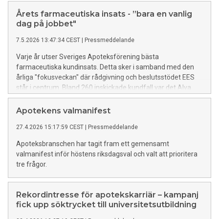
tillgänglighet och en världsledande e-handel. Men det finns
även tydliga utmaningar, inte minst i glest befolkade
Årets farmaceutiska insats - ”bara en vanlig
områden. Förutsättningarna att driva apoteksservice i hela
dag på jobbet"
landet, både via fysiska apotek och e-handel är av stor vikt
7.5.2026 13:47:34 CEST
|
Pressmeddelande
för läkemedelsanvändningen. Det är även av vikt för
samhället att apotekens kompetens används fullt ut. Därför
Varje år utser Sveriges Apoteksförening bästa
välkomnar Apoteksföreningen att att regeringen vill
farmaceutiska kundinsats. Detta sker i samband med den
fortsätta utveckla apotekens förutsättningar.
årliga "fokusveckan" där rådgivning och beslutsstödet EES
står i centrum. Bland 260 inskickade kundfall var det Alva
Gyllenhammar som på Apoteket AB:s apotek på Hornsgatan
49 som utsågs som vinnare.
Apotekens valmanifest
27.4.2026 15:17:59 CEST
|
Pressmeddelande
Apoteksbranschen har tagit fram ett gemensamt
valmanifest inför höstens riksdagsval och valt att prioritera
tre frågor.
Rekordintresse för apotekskarriär – kampanj
fick upp söktrycket till universitetsutbildning