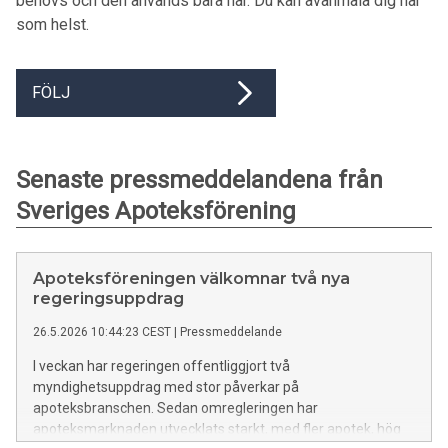
behövs och den används bara här. Du kan avanmäla dig när
som helst.
FÖLJ
Senaste pressmeddelandena från
Sveriges Apoteksförening
Apoteksföreningen välkomnar två nya
regeringsuppdrag
26.5.2026 10:44:23 CEST
|
Pressmeddelande
I veckan har regeringen offentliggjort två
myndighetsuppdrag med stor påverkar på
apoteksbranschen. Sedan omregleringen har
apoteksmarknaden utvecklats starkt, med fler apotek, hög