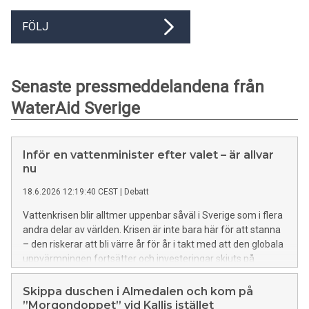
FÖLJ
Senaste pressmeddelandena från
WaterAid Sverige
Inför en vattenminister efter valet – är allvar
nu
18.6.2026 12:19:40 CEST
|
Debatt
Vattenkrisen blir alltmer uppenbar såväl i Sverige som i flera
andra delar av världen. Krisen är inte bara här för att stanna
– den riskerar att bli värre år för år i takt med att den globala
uppvärmningen fortsätter och investeringar skjuts på
framtiden. För att visa att man tar krisen på allvar behöver
Sverige införa en vattenminister efter höstens riksdagsval.
Skippa duschen i Almedalen och kom på
”Morgondoppet” vid Kallis istället