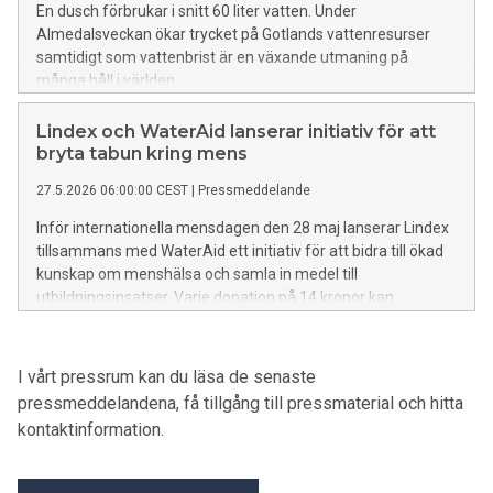
En dusch förbrukar i snitt 60 liter vatten. Under
Almedalsveckan ökar trycket på Gotlands vattenresurser
samtidigt som vattenbrist är en växande utmaning på
många håll i världen.
Lindex och WaterAid lanserar initiativ för att
bryta tabun kring mens
27.5.2026 06:00:00 CEST
|
Pressmeddelande
Inför internationella mensdagen den 28 maj lanserar Lindex
tillsammans med WaterAid ett initiativ för att bidra till ökad
kunskap om menshälsa och samla in medel till
utbildningsinsatser. Varje donation på 14 kronor kan
exempelvis räcka till en lektion i menshälsa, och Lindex
dubblar alla bidrag.
I vårt pressrum kan du läsa de senaste
pressmeddelandena, få tillgång till pressmaterial och hitta
kontaktinformation.