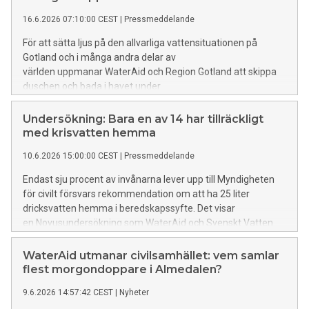
16.6.2026 07:10:00 CEST
|
Pressmeddelande
För att sätta ljus på den allvarliga vattensituationen på
Gotland och i många andra delar av
världen uppmanar WaterAid och Region Gotland att skippa
duschen och bada i havet under
Almedalsveckan. ”Morgondoppet” anordnas vid Kallis
varje morgon kl. 08.00-10.00. WaterAid anordnar även
Undersökning: Bara en av 14 har tillräckligt
seminarier och mingel på plats i Almedalen, där bland annat
med krisvatten hemma
generalsekreterare Anna Nilsdotter närvarar.
10.6.2026 15:00:00 CEST
|
Pressmeddelande
Endast sju procent av invånarna lever upp till Myndigheten
för civilt försvars rekommendation om att ha 25 liter
dricksvatten hemma i beredskapssyfte. Det visar
en Novusundersökning som WaterAid och Svenskt Vatten
låtit genomföra. Skillnaderna i vattenvanor är stora mellan
olika delar av landet.
WaterAid utmanar civilsamhället: vem samlar
flest morgondoppare i Almedalen?
9.6.2026 14:57:42 CEST
|
Nyheter