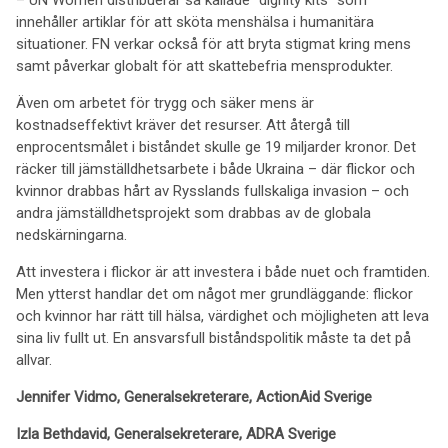
– UN Women distribuerar så kallade ”dignity kits” som
innehåller artiklar för att sköta menshälsa i humanitära
situationer. FN verkar också för att bryta stigmat kring mens
samt påverkar globalt för att skattebefria mensprodukter.
Även om arbetet för trygg och säker mens är
kostnadseffektivt kräver det resurser. Att återgå till
enprocentsmålet i biståndet skulle ge 19 miljarder kronor. Det
räcker till jämställdhetsarbete i både Ukraina – där flickor och
kvinnor drabbas hårt av Rysslands fullskaliga invasion – och
andra jämställdhetsprojekt som drabbas av de globala
nedskärningarna.
Att investera i flickor är att investera i både nuet och framtiden.
Men ytterst handlar det om något mer grundläggande: flickor
och kvinnor har rätt till hälsa, värdighet och möjligheten att leva
sina liv fullt ut. En ansvarsfull biståndspolitik måste ta det på
allvar.
Jennifer Vidmo, Generalsekreterare, ActionAid Sverige
Izla Bethdavid, Generalsekreterare, ADRA Sverige