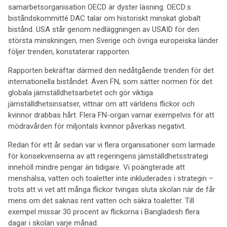
samarbetsorganisation OECD är dyster läsning. OECD:s
biståndskommitté DAC talar om historiskt minskat globalt
bistånd. USA står genom nedläggningen av USAID för den
största minskningen, men Sverige och övriga europeiska länder
följer trenden, konstaterar rapporten.
Rapporten bekräftar därmed den nedåtgående trenden för det
internationella biståndet. Även FN, som sätter normen för det
globala jämställdhetsarbetet och gör viktiga
jämställdhetsinsatser, vittnar om att världens flickor och
kvinnor drabbas hårt. Flera FN-organ varnar exempelvis för att
mödravården för miljontals kvinnor påverkas negativt.
Redan för ett år sedan var vi flera organisationer som larmade
för konsekvenserna av att regeringens jämställdhetsstrategi
innehöll mindre pengar än tidigare. Vi poängterade att
menshälsa, vatten och toaletter inte inkluderades i strategin –
trots att vi vet att många flickor tvingas sluta skolan när de får
mens om det saknas rent vatten och säkra toaletter. Till
exempel missar 30 procent av flickorna i Bangladesh flera
dagar i skolan varje månad.