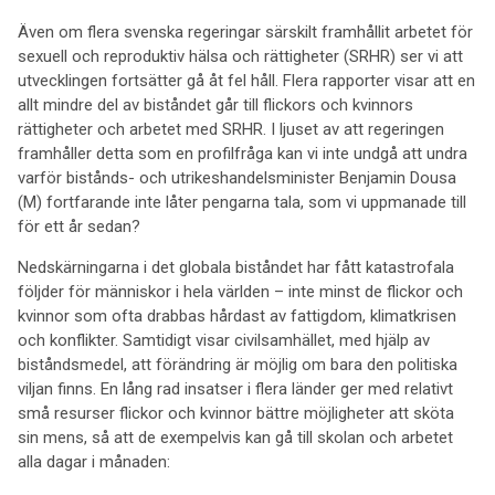
Även om flera svenska regeringar särskilt framhållit arbetet för
sexuell och reproduktiv hälsa och rättigheter (SRHR) ser vi att
utvecklingen fortsätter gå åt fel håll. Flera rapporter visar att en
allt mindre del av biståndet går till flickors och kvinnors
rättigheter och arbetet med SRHR. I ljuset av att regeringen
framhåller detta som en profilfråga kan vi inte undgå att undra
varför bistånds- och utrikeshandelsminister Benjamin Dousa
(M) fortfarande inte låter pengarna tala, som vi uppmanade till
för ett år sedan?
Nedskärningarna i det globala biståndet har fått katastrofala
följder för människor i hela världen – inte minst de flickor och
kvinnor som ofta drabbas hårdast av fattigdom, klimatkrisen
och konflikter. Samtidigt visar civilsamhället, med hjälp av
biståndsmedel, att förändring är möjlig om bara den politiska
viljan finns. En lång rad insatser i flera länder ger med relativt
små resurser flickor och kvinnor bättre möjligheter att sköta
sin mens, så att de exempelvis kan gå till skolan och arbetet
alla dagar i månaden: