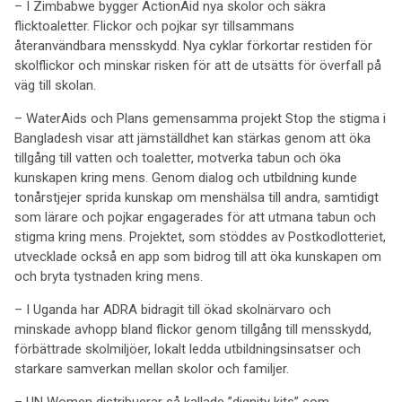
– I Zimbabwe bygger ActionAid nya skolor och säkra
flicktoaletter. Flickor och pojkar syr tillsammans
återanvändbara mensskydd. Nya cyklar förkortar restiden för
skolflickor och minskar risken för att de utsätts för överfall på
väg till skolan.
– WaterAids och Plans gemensamma projekt Stop the stigma i
Bangladesh visar att jämställdhet kan stärkas genom att öka
tillgång till vatten och toaletter, motverka tabun och öka
kunskapen kring mens. Genom dialog och utbildning kunde
tonårstjejer sprida kunskap om menshälsa till andra, samtidigt
som lärare och pojkar engagerades för att utmana tabun och
stigma kring mens. Projektet, som stöddes av Postkodlotteriet,
utvecklade också en app som bidrog till att öka kunskapen om
och bryta tystnaden kring mens.
– I Uganda har ADRA bidragit till ökad skolnärvaro och
minskade avhopp bland flickor genom tillgång till mensskydd,
förbättrade skolmiljöer, lokalt ledda utbildningsinsatser och
starkare samverkan mellan skolor och familjer.