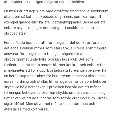
att skyddsrum verkligen fungerar när det behövs.
En nyhet är att lagen inte bara omfattar traditionella skyddsrum
utan även så kallade skyddade utrymmen, som kan vara till
exempel garage eller källare i betongbyggnader. Dessa ger ett
enklare skydd, men gör det möjligt att snabbt öka antalet
skyddsplatser.
För de flesta bostadsrättsföreningar är det dock fortfarande
det egna skyddsrummet som står i fokus. Precis som tidigare
ansvarar föreningen som fastighetsägare för att
skyddsrummet underhålls och kan tas i bruk. Det som
förändras är att detta ansvar blir mer konkret och enklare för
myndigheter att följa upp. Bostadsrättsföreningen behöver ha
en beredskap och rutiner för hur utrymmet snabbt ska kunna
göras i ordning och ställas till förfogande för de som behöver
skydd vid höjd beredskap. I praktiken innebär det att många
föreningar behöver se över hur skyddsrummen används i dag.
Det är vanligt att de fungerar som förråd eller cykelrum, vilket i
sig är tillåtet. Men utrymmet måste kunna tömmas och
återställas med kort varsel.