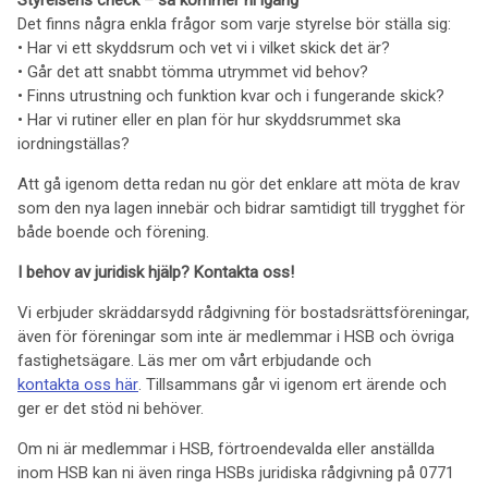
Styrelsens check – så kommer ni igång
Det finns några enkla frågor som varje styrelse bör ställa sig:
• Har vi ett skyddsrum och vet vi i vilket skick det är?
• Går det att snabbt tömma utrymmet vid behov?
• Finns utrustning och funktion kvar och i fungerande skick?
• Har vi rutiner eller en plan för hur skyddsrummet ska
iordningställas?
Att gå igenom detta redan nu gör det enklare att möta de krav
som den nya lagen innebär och bidrar samtidigt till trygghet för
både boende och förening.
I behov av juridisk hjälp? Kontakta oss!
Vi erbjuder skräddarsydd rådgivning för bostadsrättsföreningar,
även för föreningar som inte är medlemmar i HSB och övriga
fastighetsägare. Läs mer om vårt erbjudande och
kontakta oss här
. Tillsammans går vi igenom ert ärende och
ger er det stöd ni behöver.
Om ni är medlemmar i HSB, förtroendevalda eller anställda
inom HSB kan ni även ringa HSBs juridiska rådgivning på 0771