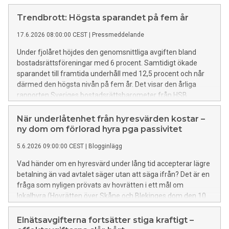
än i den billigaste. Det visar Nils Holgersson-gruppens årliga
kartläggning av VA-taxorna.
Trendbrott: Högsta sparandet på fem år
17.6.2026 08:00:00 CEST
|
Pressmeddelande
Under fjolåret höjdes den genomsnittliga avgiften bland
bostadsrättsföreningar med 6 procent. Samtidigt ökade
sparandet till framtida underhåll med 12,5 procent och når
därmed den högsta nivån på fem år. Det visar den årliga
rapporten Sveriges bostadsrättsbarometer från HSB.
När underlåtenhet från hyresvärden kostar –
ny dom om förlorad hyra pga passivitet
5.6.2026 09:00:00 CEST
|
Blogginlägg
Vad händer om en hyresvärd under lång tid accepterar lägre
betalning än vad avtalet säger utan att säga ifrån? Det är en
fråga som nyligen prövats av hovrätten i ett mål om
lokalhyra (Hovrätten över Skåne och Blekinges dom den 10
april 2026 i mål T 2065–25). Domen ger en tydlig påminnelse
om att passivitet i avtalsförhållanden kan få långtgående
Elnätsavgifterna fortsätter stiga kraftigt –
konsekvenser.