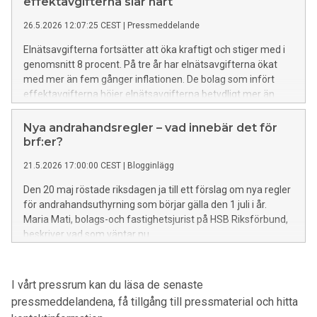
effektavgifterna slår hårt
26.5.2026 12:07:25 CEST
|
Pressmeddelande
Elnätsavgifterna fortsätter att öka kraftigt och stiger med i
genomsnitt 8 procent. På tre år har elnätsavgifterna ökat
med mer än fem gånger inflationen. De bolag som infört
effektavgifterna höjer elnätsavgifterna betydligt mer än
övriga bolag, i flera fall med över 20 procent. Det visar Nils
Holgersson-gruppens årliga kartläggning.
Nya andrahandsregler – vad innebär det för
brf:er?
21.5.2026 17:00:00 CEST
|
Blogginlägg
Den 20 maj röstade riksdagen ja till ett förslag om nya regler
för andrahandsuthyrning som börjar gälla den 1 juli i år.
Maria Mati, bolags-och fastighetsjurist på HSB Riksförbund,
beskriver vad som väntar nu.
I vårt pressrum kan du läsa de senaste
pressmeddelandena, få tillgång till pressmaterial och hitta