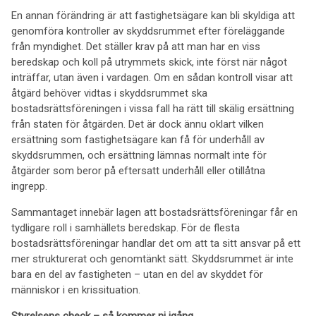
En annan förändring är att fastighetsägare kan bli skyldiga att
genomföra kontroller av skyddsrummet efter föreläggande
från myndighet. Det ställer krav på att man har en viss
beredskap och koll på utrymmets skick, inte först när något
inträffar, utan även i vardagen. Om en sådan kontroll visar att
åtgärd behöver vidtas i skyddsrummet ska
bostadsrättsföreningen i vissa fall ha rätt till skälig ersättning
från staten för åtgärden. Det är dock ännu oklart vilken
ersättning som fastighetsägare kan få för underhåll av
skyddsrummen, och ersättning lämnas normalt inte för
åtgärder som beror på eftersatt underhåll eller otillåtna
ingrepp.
Sammantaget innebär lagen att bostadsrättsföreningar får en
tydligare roll i samhällets beredskap. För de flesta
bostadsrättsföreningar handlar det om att ta sitt ansvar på ett
mer strukturerat och genomtänkt sätt. Skyddsrummet är inte
bara en del av fastigheten – utan en del av skyddet för
människor i en krissituation.