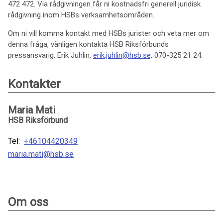
472 472. Via rådgivningen får ni kostnadsfri generell juridisk
rådgivning inom HSBs verksamhetsområden.
Om ni vill komma kontakt med HSBs jurister och veta mer om
denna fråga, vänligen kontakta HSB Riksförbunds
pressansvarig, Erik Juhlin,
erik.juhlin@hsb.se,
070-325 21 24.
Kontakter
Maria Mati
HSB Riksförbund
Tel:
+46104420349
maria.mati@hsb.se
Om oss