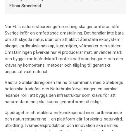
Ellinor Smederöd
När EU:s naturrestaureringsförordning ska genomföras står
Sverige inför en omfattande omställning. Det handlar inte bara
om att skydda natur, utan om att aktivt återställa ekosystem i
skogar, jordbrukslandskap, kustmiljöer, våtmarker och städer.
Omställningen påverkar hur vi producerar mat, använder mark
och bygger motståndskraft mot klimatförändringar – och den
kräver ny kompetens, metoder och tillgång till genetiskt
anpassat växtmaterial.
Västra Götalandsregionen tar nu tillsammans med Göteborgs
botaniska trädgård och Naturbruksförvaltningen en samlad
ledande roll i att bygga den infrastruktur som krävs för att
naturrestaurering ska kunna genomföras på riktigt.
Uppdraget är att etablera en kunskapsnod inom artbevarande
och naturrestaurering – en plattform där forskning, naturvård,
utbildning, livsmedelsproduktion och innovation ska samlas