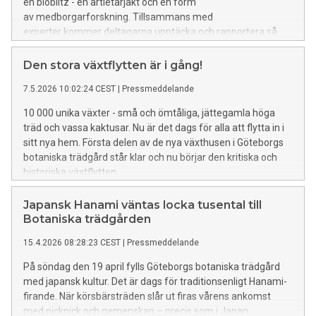
en bioblitz - en artletarjakt och en form
av medborgarforskning. Tillsammans med
experter kommer deltagarna upptäcka och rapportera så
många arter som möjligt och på så vis bidra till forskning
samtidigt som de får upp ögonen för arter runt omkring oss.
Den stora växtflytten är i gång!
7.5.2026 10:02:24 CEST
|
Pressmeddelande
10 000 unika växter - små och ömtåliga, jättegamla höga
träd och vassa kaktusar. Nu är det dags för alla att flytta in i
sitt nya hem. Första delen av de nya växthusen i Göteborgs
botaniska trädgård står klar och nu börjar den kritiska och
historiska växtflytten.
Japansk Hanami väntas locka tusental till
Botaniska trädgården
15.4.2026 08:28:23 CEST
|
Pressmeddelande
På söndag den 19 april fylls Göteborgs botaniska trädgård
med japansk kultur. Det är dags för traditionsenligt Hanami-
firande. När körsbärsträden slår ut firas vårens ankomst
med picknick och gemenskap – precis som i Japan.