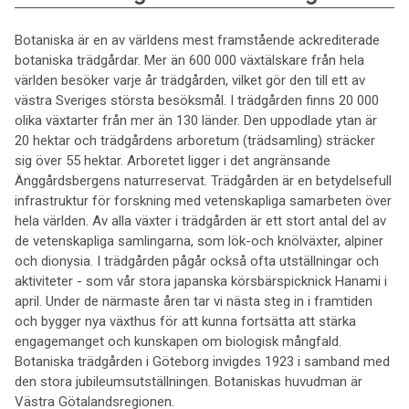
Botaniska är en av världens mest framstående ackrediterade
botaniska trädgårdar. Mer än 600 000 växtälskare från hela
världen besöker varje år trädgården, vilket gör den till ett av
västra Sveriges största besöksmål. I trädgården finns 20 000
olika växtarter från mer än 130 länder. Den uppodlade ytan är
20 hektar och trädgårdens arboretum (trädsamling) sträcker
sig över 55 hektar. Arboretet ligger i det angränsande
Änggårdsbergens naturreservat. Trädgården är en betydelsefull
infrastruktur för forskning med vetenskapliga samarbeten över
hela världen. Av alla växter i trädgården är ett stort antal del av
de vetenskapliga samlingarna, som lök-och knölväxter, alpiner
och dionysia. I trädgården pågår också ofta utställningar och
aktiviteter - som vår stora japanska körsbärspicknick Hanami i
april. Under de närmaste åren tar vi nästa steg in i framtiden
och bygger nya växthus för att kunna fortsätta att stärka
engagemanget och kunskapen om biologisk mångfald.
Botaniska trädgården i Göteborg invigdes 1923 i samband med
den stora jubileumsutställningen. Botaniskas huvudman är
Västra Götalandsregionen.