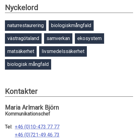
Nyckelord
naturrestaurering
biologiskmångfald
västragötaland
samverkan
ekosystem
matsäkerhet
livsmedelssäkerhet
biologisk mångfald
Kontakter
Maria Arlmark Björn
Kommunikationschef
Tel:
+46 (0)10-473 77 77
+46 (0)721-49 46 73