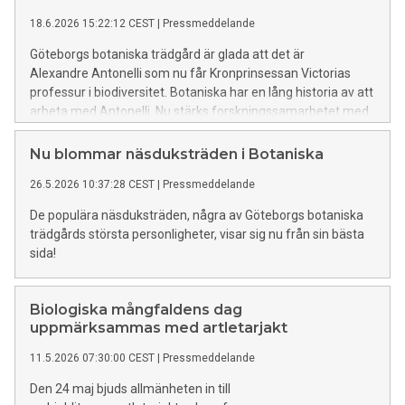
18.6.2026 15:22:12 CEST
|
Pressmeddelande
Göteborgs botaniska trädgård är glada att det är
Alexandre Antonelli som nu får Kronprinsessan Victorias
professur i biodiversitet. Botaniska har en lång historia av att
arbeta med Antonelli. Nu stärks forskningssamarbetet med
honom och Göteborgs universitet ytterligare kring vår
gemensamma ambition att utveckla ny kunskap och
Nu blommar näsduksträden i Botaniska
förståelse om biologisk mångfald.
26.5.2026 10:37:28 CEST
|
Pressmeddelande
De populära näsduksträden, några av Göteborgs botaniska
trädgårds största personligheter, visar sig nu från sin bästa
sida!
Biologiska mångfaldens dag
uppmärksammas med artletarjakt
11.5.2026 07:30:00 CEST
|
Pressmeddelande
Den 24 maj bjuds allmänheten in till