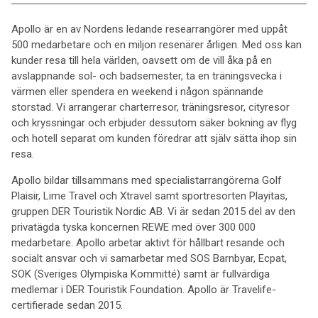
Apollo är en av Nordens ledande researrangörer med uppåt
500 medarbetare och en miljon resenärer årligen. Med oss kan
kunder resa till hela världen, oavsett om de vill åka på en
avslappnande sol- och badsemester, ta en träningsvecka i
värmen eller spendera en weekend i någon spännande
storstad. Vi arrangerar charterresor, träningsresor, cityresor
och kryssningar och erbjuder dessutom säker bokning av flyg
och hotell separat om kunden föredrar att själv sätta ihop sin
resa.
Apollo bildar tillsammans med specialistarrangörerna Golf
Plaisir, Lime Travel och Xtravel samt sportresorten Playitas,
gruppen DER Touristik Nordic AB. Vi är sedan 2015 del av den
privatägda tyska koncernen REWE med över 300 000
medarbetare. Apollo arbetar aktivt för hållbart resande och
socialt ansvar och vi samarbetar med SOS Barnbyar, Ecpat,
SOK (Sveriges Olympiska Kommitté) samt är fullvärdiga
medlemar i DER Touristik Foundation. Apollo är Travelife-
certifierade sedan 2015.