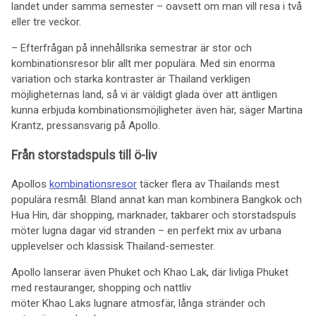
landet under samma semester – oavsett om man vill resa i två
eller tre veckor.
– Efterfrågan på innehållsrika semestrar är stor och
kombinationsresor blir allt mer populära. Med sin enorma
variation och starka kontraster är Thailand verkligen
möjligheternas land, så vi är väldigt glada över att äntligen
kunna erbjuda kombinationsmöjligheter även här, säger Martina
Krantz, pressansvarig på Apollo.
Från storstadspuls till ö-liv
Apollos
kombinationsresor
täcker flera av Thailands mest
populära resmål. Bland annat kan man kombinera Bangkok och
Hua Hin, där shopping, marknader, takbarer och storstadspuls
möter lugna dagar vid stranden – en perfekt mix av urbana
upplevelser och klassisk Thailand-semester.
Apollo lanserar även Phuket och Khao Lak, där livliga Phuket
med restauranger, shopping och nattliv
möter Khao Laks lugnare atmosfär, långa stränder och