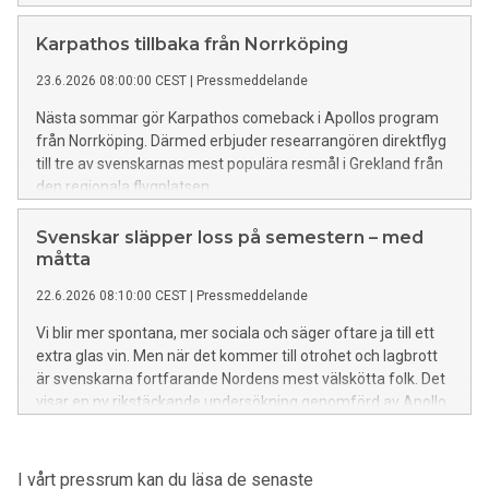
Karpathos tillbaka från Norrköping
23.6.2026 08:00:00 CEST
|
Pressmeddelande
Nästa sommar gör Karpathos comeback i Apollos program
från Norrköping. Därmed erbjuder researrangören direktflyg
till tre av svenskarnas mest populära resmål i Grekland från
den regionala flygplatsen.
Svenskar släpper loss på semestern – med
måtta
22.6.2026 08:10:00 CEST
|
Pressmeddelande
Vi blir mer spontana, mer sociala och säger oftare ja till ett
extra glas vin. Men när det kommer till otrohet och lagbrott
är svenskarna fortfarande Nordens mest välskötta folk. Det
visar en ny rikstäckande undersökning genomförd av Apollo.
I vårt pressrum kan du läsa de senaste