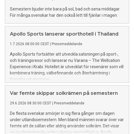
Semestern bjuder inte bara på sol, bad och sena middagar.
För många svenskar har den också lett till fjärilar i magen.
Apollo Sports lanserar sporthotell i Thailand
1.7.2026 08:00:00 CEST
|
Pressmeddelande
Apollo Sports fortsätter att utveckla satsningen på sport-,
och träningsresor och lanserar nu Varana – The Wellcation
Experience i Krabi. Hotellet är utvecklat för resenärer som vill
kombinera träning, välbefinnande och återhämtning i
tropiska omgivningar.
Var femte skippar solkrämen på semestern
29.6.2026 08:30:00 CEST
|
Pressmeddelande
De flesta svenskar smörjer in sig flera gånger om dagen
under utlandssemestern. Men bland männen svarar över var
femte att de sällan eller aldrig använder solkräm. Det visar
en ny rikstäckande undersökning genomförd av Apollo.