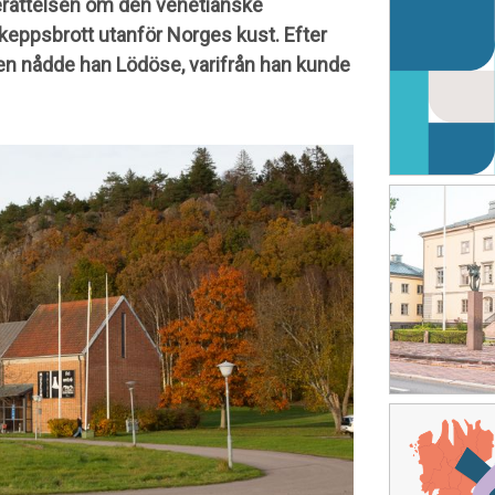
berättelsen om den venetianske
keppsbrott utanför Norges kust. Efter
 nådde han Lödöse, varifrån han kunde