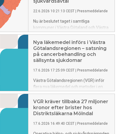
etableringen av Göteborgs judiska
sjukvårdsavtal
kunskapscenter.
22.6.2026 10:21:13 CEST
|
Pressmeddelande
Nu är beslutet taget i samtliga
kommuner i Västra Götaland och Västra
Götalandsregionen (VGR) och därmed är
det nya hälso- och sjukvårdsavtalet i
Nya läkemedel införs i Västra
hamn och börjar gälla nästa år.
Götalandsregionen – satsning
på cancerbehandling och
sällsynta sjukdomar
17.6.2026 17:25:09 CEST
|
Pressmeddelande
Västra Götalandsregionen (VGR) inför
flera nya läkemedel och metoder i en
andra etapp i år. Läkemedlen riktar sig
främst mot cancer och sällsynta
VGR kräver tillbaka 27 miljoner
sjukdomar, bland annat
kronor efter brister hos
livmoderhalscancer, lungcancer,
Distriktsläkarna Mölndal
nasofarynxcancer, lymfom och en
17.6.2026 16:49:40 CEST
|
Pressmeddelande
ovanlig njursjukdom.
Operativa hälso- och sjukvårdsnämnden