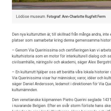
Lödöse museum.
Fotograf: Ann-Charlotte Rugfelt Ferm
Den nya kulturrutten är, till skillnad från många andra, int
platser som samarbetar kring denna gemensamma histor
– Genom Via Querinissima och certifieringen kan vi arb
kulturhistoria som en motor för interkulturell dialog och 
civilsamhälle, näringsliv och akademi, säger Alex Bergstr
– En kulturrutt hjälper oss att berätta våra lokala histor
Via Querinissima visar hur människor, varor, idéer och kul
säger Daniel Andersson, ledamot i direktionen för Via Qu
kulturnämnden.
Den venetianske köpmannen Pietro Querini seglade 1431 
i nuvarande Belgien. Efter en svår storm förliste hans sk