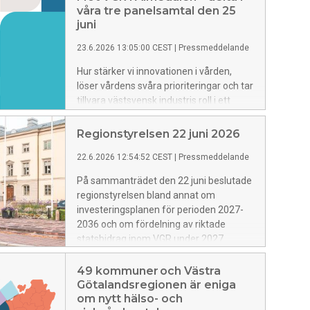
våra tre panelsamtal den 25
juni
23.6.2026 13:05:00 CEST
|
Pressmeddelande
Hur stärker vi innovationen i vården,
löser vårdens svåra prioriteringar och tar
tillvara västsvensk industris roll i ett
förändrat säkerhetsläge? Välkommen
att delta när VGR samlar ledande
Regionstyrelsen 22 juni 2026
aktörer till tre panelsamtal i Almedalen
22.6.2026 12:54:52 CEST
|
Pressmeddelande
om dessa viktiga frågor.
På sammanträdet den 22 juni beslutade
regionstyrelsen bland annat om
investeringsplanen för perioden 2027-
2036 och om fördelning av riktade
statsbidrag inom VGR under 2027.
Vidare beslutades att gå vidare med
om- och tillbyggnation av
49 kommuner och Västra
spårvagnsdepån i Majorna, samt att
Götalandsregionen är eniga
ställa sig positiv till att VGR bidrar till
om nytt hälso- och