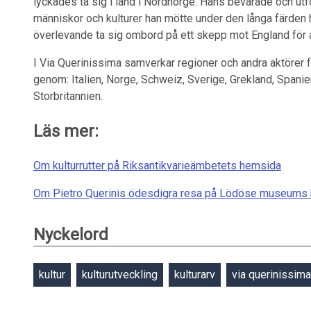
lyckades ta sig i land i Nordnorge. Hans bevarade och ut
människor och kulturer han mötte under den långa färden
överlevande ta sig ombord på ett skepp mot England för at
I Via Querinissima samverkar regioner och andra aktörer 
genom: Italien, Norge, Schweiz, Sverige, Grekland, Spanie
Storbritannien.
Läs mer:
Om kulturrutter på Riksantikvarieämbetets hemsida
Om Pietro Querinis ödesdigra resa på Lödöse museums
Nyckelord
kultur
kulturutveckling
kulturarv
via querinissima