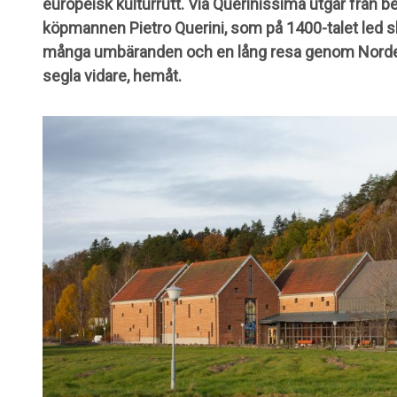
europeisk kulturrutt. Via Querinissima utgår från 
köpmannen Pietro Querini, som på 1400-talet led s
många umbäranden och en lång resa genom Norden
segla vidare, hemåt.