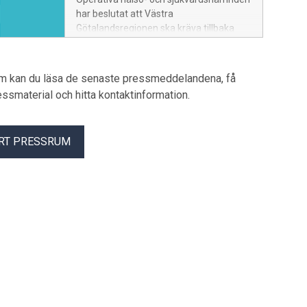
har beslutat att Västra
Götalandsregionen ska kräva tillbaka
cirka 27 miljoner kronor från
Distriktsläkarna Mölndal vårdcentral och
BVC. Beslutet grundar sig på en
um kan du läsa de senaste pressmeddelandena, få
fördjupad uppföljning av digitala
pressmaterial och hitta kontaktinformation.
psykologtjänster som utförts via
underleverantören Mindler under
perioden februari 2022 till april 2023.
RT PRESSRUM