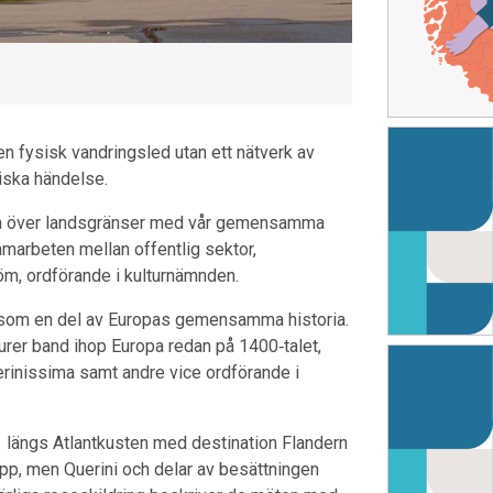
e en fysisk vandringsled utan ett nätverk av
iska händelse.
eta över landsgränser med vår gemensamma
samarbeten mellan offentlig sektor,
öm, ordförande i kulturnämnden.
ier som en del av Europas gemensamma historia.
turer band ihop Europa redan på 1400‑talet,
erinissima samt andre vice ordförande i
längs Atlantkusten med destination Flandern
epp, men Querini och delar av besättningen