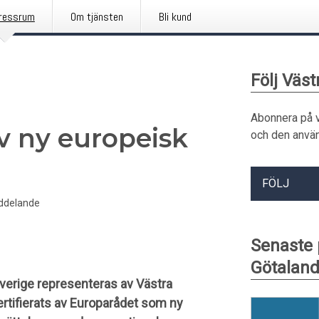
ressrum
Om tjänsten
Bli kund
Följ Väs
Abonnera på 
v ny europeisk
och den använ
FÖLJ
ddelande
Senaste 
Götalan
verige representeras av Västra
tifierats av Europarådet som ny