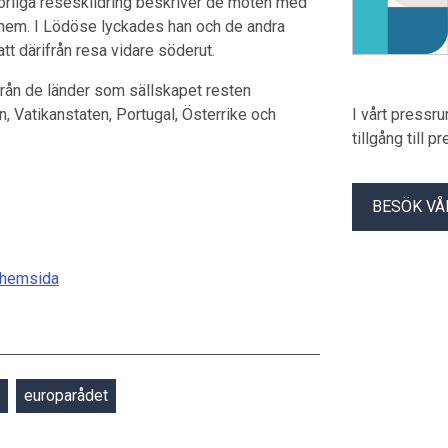
förliga reseskildring beskriver de möten med
 hem. I Lödöse lyckades han och de andra
t därifrån resa vidare söderut.
från de länder som sällskapet resten
n, Vatikanstaten, Portugal, Österrike och
I vårt pressr
tillgång till 
BESÖK VÅ
 hemsida
europarådet