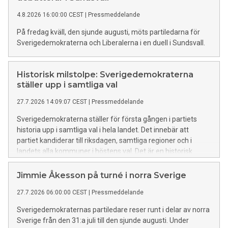
4.8.2026 16:00:00 CEST
|
Pressmeddelande
På fredag kväll, den sjunde augusti, möts partiledarna för
Sverigedemokraterna och Liberalerna i en duell i Sundsvall.
Historisk milstolpe: Sverigedemokraterna
ställer upp i samtliga val
27.7.2026 14:09:07 CEST
|
Pressmeddelande
Sverigedemokraterna ställer för första gången i partiets
historia upp i samtliga val i hela landet. Det innebär att
partiet kandiderar till riksdagen, samtliga regioner och i
landets alla kommuner i höstens val. Det är en historisk
milstolpe sedan Sverigedemokraternas bildande. Efter valet
finns därmed goda förutsättningar för en parlamentarisk
Jimmie Åkesson på turné i norra Sverige
representation på samtliga politiska nivåer i hela Sverige.
27.7.2026 06:00:00 CEST
|
Pressmeddelande
Sverigedemokraternas partiledare reser runt i delar av norra
Sverige från den 31:a juli till den sjunde augusti. Under