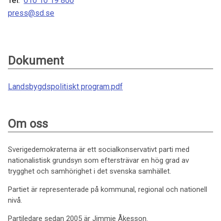
Tel:
010 10 19 800
press@sd.se
Dokument
Landsbygdspolitiskt program.pdf
Om oss
Sverigedemokraterna är ett socialkonservativt parti med
nationalistisk grundsyn som eftersträvar en hög grad av
trygghet och samhörighet i det svenska samhället.
Partiet är representerade på kommunal, regional och nationell
nivå.
Partiledare sedan 2005 är Jimmie Åkesson.