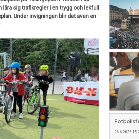
ära sig trafikregler i en trygg och lekfull
eplan. Under invigningen blir det även en
.
Fotbollsf
26.6.2026 15: