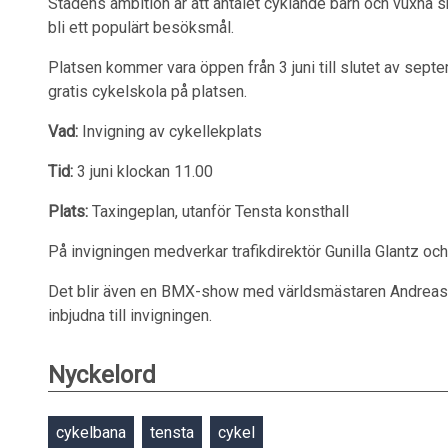
Stadens ambition är att antalet cyklande barn och vuxna s
bli ett populärt besöksmål.
Platsen kommer vara öppen från 3 juni till slutet av se
gratis cykelskola på platsen.
Vad:
Invigning av cykellekplats
Tid:
3 juni klockan 11.00
Plats:
Taxingeplan, utanför Tensta konsthall
På invigningen medverkar trafikdirektör Gunilla Glantz oc
Det blir även en BMX-show med världsmästaren Andreas 
inbjudna till invigningen.
Nyckelord
cykelbana
tensta
cykel