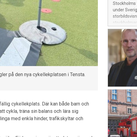
Stockholms f
under Sverig
storbildsvis
stockholmare
egler på den nya cykellekplatsen i Tensta.
fällig cykellekplats. Där kan både barn och
tt cykla, träna sin balans och lära sig
inga med enkla hinder, trafikskyltar och