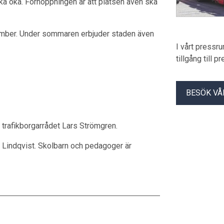
ka öka. Förhoppningen är att platsen även ska
ptember. Under sommaren erbjuder staden även
I vårt pressr
tillgång till 
BESÖK VÅ
h trafikborgarrådet Lars Strömgren.
Lindqvist. Skolbarn och pedagoger är