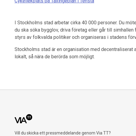
Cykellekplats på Taxingeplan i Tensta
I Stockholms stad arbetar cirka 40 000 personer. Du möter
du ska söka bygglov, driva företag eller går till simhalle
styrs av folkvalda politiker och organiseras i stadens för
Stockholms stad är en organisation med decentraliserat an
lokalt, så nära de berörda som möjligt.
Vill du skicka ett pressmeddelande genom Via TT?