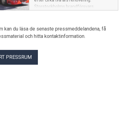
efter cirka två års renovering.
Storstockholms brandförsvars
historiska brandstation vid
Hantverkargatan har moderniserats för
en mer effektiv räddningstjänst.
um kan du läsa de senaste pressmeddelandena, få
pressmaterial och hitta kontaktinformation.
RT PRESSRUM