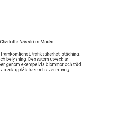
 Charlotte Näsström Morén
 framkomlighet, trafiksäkerhet, städning,
 och belysning. Dessutom utvecklar
iljöer genom exempelvis blommor och träd
r av markupplåtelser och evenemang.