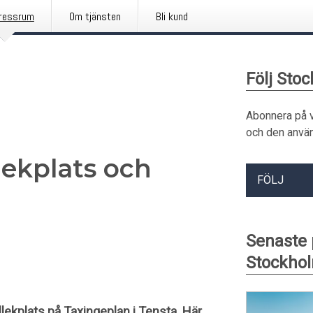
ressrum
Om tjänsten
Bli kund
Följ Sto
Abonnera på 
och den använ
lekplats och
FÖLJ
Senaste
Stockhol
lekplats på Taxingeplan i Tensta. Här