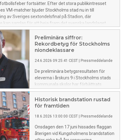
otbollsfeber fortsätter. Efter det stora publikintresset
es VM-matcher bjuder Stockholms stad nu in till
ning av Sveriges sextondelsfinal på Stadion, där
 kan samlas för att heja fram det svenska landslaget.
Preliminära siffror:
Rekordbetyg för Stockholms
niondeklassare
24.6.2026 09:25:41 CEST
|
Pressmeddelande
De preliminära betygsresultaten för
eleverna i årskurs 9 i Stockholms stads
kommunala skolor har förbättrats
jämfört med tidigare år. 88,6 procent av
eleverna som nyligen gick ut årskurs 9
Historisk brandstation rustad
har behörighet till gymnasiet.
för framtiden
Motsvarande siffra vid samma tid förra
18.6.2026 13:00:00 CEST
|
Pressmeddelande
året var 87,3 procent. Behörigheten har
inte varit så här hög sedan nuvarande
Onsdagen den 17 juni hissades flaggan
betygssystem infördes.
återigen vid Kungsholmens brandstation