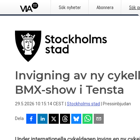
Sök nyheter
Abonnera
Sök p
Invigning av ny cykel
BMX-show i Tensta
29.5.2026 10:15:14 CEST
|
Stockholms stad
|
Pressinbjudan
Dela
Under internationella cykeldagen invigs en ny cykel