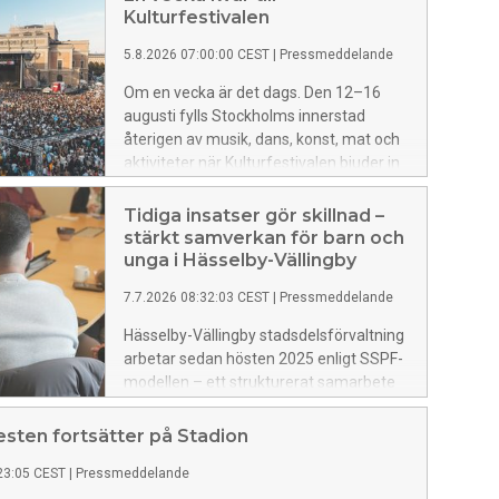
Kulturfestivalen
5.8.2026 07:00:00 CEST
|
Pressmeddelande
Om en vecka är det dags. Den 12–16
augusti fylls Stockholms innerstad
återigen av musik, dans, konst, mat och
aktiviteter när Kulturfestivalen bjuder in
till fem dagar med fri entré.
Tidiga insatser gör skillnad –
stärkt samverkan för barn och
unga i Hässelby-Vällingby
7.7.2026 08:32:03 CEST
|
Pressmeddelande
Hässelby-Vällingby stadsdelsförvaltning
arbetar sedan hösten 2025 enligt SSPF-
modellen – ett strukturerat samarbete
mellan skola, socialtjänst, polis och fritid.
Syftet är att förebygga brott och ge
esten fortsätter på Stadion
tidigt stöd till barn och unga som riskerar
23:05 CEST
|
Pressmeddelande
att hamna i kriminalitet.