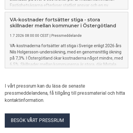
Fastighetsägarna efterlyser statligt ansvar och en ny
finansieringsmodell för att hantera framtida investeringar
och undvika ytterligare avgiftshöjningar.
VA-kostnader fortsätter stiga - stora
skillnader mellan kommuner i Östergötland
1.7.2026 08:00:00 CEST
|
Pressmeddelande
VA-kostnaderna fortsätter att stiga i Sverige enligt 2026 års
Nils Holgersson-undersökning, med en genomsnittlig ökning
på 7,3%. I Östergötland ökar kostnaderna något mindre, med
6,5%. Skillnader mellan kommunerna är stora, där Motala
har lägst kostnader och Söderköping högst. Investeringar i
VA-system driver kostnaderna.
I vårt pressrum kan du läsa de senaste
pressmeddelandena, få tillgång till pressmaterial och hitta
kontaktinformation.
BESÖK VÅRT PRESSRUM