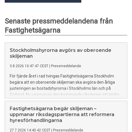
Senaste pressmeddelandena från
Fastighetsägarna
Stockholmshyrorna avgörs av oberoende
skiljeman
3.8.2026 10:47:47 CEST
|
Pressmeddelande
För fjärde året i rad tvingas Fastighetsägarna Stockholm
begära att en oberoende skiljeman ska avgöra den årliga
justeringen av bostadshyrorna i Stockholms län och på
Gotland. Nu uppmanas den kommande riksdagen att ändra
lagstiftningen för att minska behovet av skiljeman i
framtiden. Ytterst handlar det, enligt Fastighetsägarna, om
Fastighetsägarna begär skiljeman –
det kollektiva förhandlingssystemets legitimitet.
uppmanar riksdagspartierna att reformera
hyresförhandlingarna
27.7.2026 14:40:42 CEST
|
Pressmeddelande