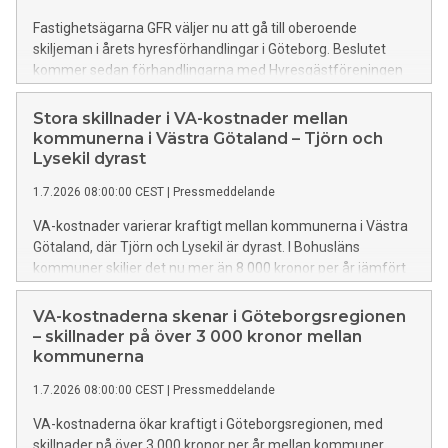
Fastighetsägarna GFR väljer nu att gå till oberoende
skiljeman i årets hyresförhandlingar i Göteborg. Beslutet
kommer sedan förhandlingarna med Hyresgästföreningen
inte gjort tillräckliga framsteg trots tre månader av
förhandlingar. – Sverige behöver ett
Stora skillnader i VA-kostnader mellan
hyresförhandlingssystem som ger besked i tid. Om
kommunerna i Västra Götaland – Tjörn och
systemet inte levererar det som lagstiftaren avsåg är det
Lysekil dyrast
politikens ansvar att förändra det. Vi efterlyser inte fler
1.7.2026 08:00:00 CEST
|
Pressmeddelande
konflikter, utan ett system som fungerar. När samma
problem återkommer år efter år är det inte längre ett
VA-kostnader varierar kraftigt mellan kommunerna i Västra
förhandlingsproblem, utan ett lagstiftningsproblem, säger
Götaland, där Tjörn och Lysekil är dyrast. I Bohusläns
Rikard Ljunggren, VD, Fastighetsägarna GFR.
kommuner skiljer det nu mer än 8 000 kronor per år jämfört
med den billigaste kommunen i hela länet för samma typ av
hushåll. Kostnaderna ökar, delvis på grund av behovet av
VA-kostnaderna skenar i Göteborgsregionen
investeringar i föråldrad infrastruktur. Fastighetsägare
– skillnader på över 3 000 kronor mellan
efterfrågar en ny finansieringsmodell där även staten bidrar
kommunerna
för att undvika orimliga kostnader för hushållen.
1.7.2026 08:00:00 CEST
|
Pressmeddelande
VA-kostnaderna ökar kraftigt i Göteborgsregionen, med
skillnader på över 3 000 kronor per år mellan kommuner.