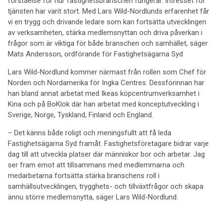
förståelse för hur fastighetsbranschen fungerar. Intresset för
tjänsten har varit stort. Med Lars Wild-Nordlunds erfarenhet får
vi en trygg och drivande ledare som kan fortsätta utvecklingen
av verksamheten, stärka medlemsnyttan och driva påverkan i
frågor som är viktiga för både branschen och samhället, säger
Mats Andersson, ordförande för Fastighetsägarna Syd
Lars Wild-Nordlund kommer närmast från rollen som Chef för
Norden och Nordamerika för Ingka Centres. Dessförinnan har
han bland annat arbetat med Ikeas köpcentrumverksamhet i
Kina och på BoKlok där han arbetat med konceptutveckling i
Sverige, Norge, Tyskland, Finland och England.
– Det känns både roligt och meningsfullt att få leda
Fastighetsägarna Syd framåt. Fastighetsföretagare bidrar varje
dag till att utveckla platser där människor bor och arbetar. Jag
ser fram emot att tillsammans med medlemmarna och
medarbetarna fortsätta stärka branschens roll i
samhällsutvecklingen, trygghets- och tillväxtfrågor och skapa
ännu större medlemsnytta, säger Lars Wild-Nordlund.