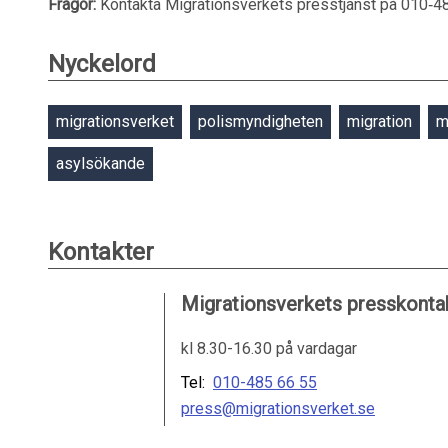
Frågor:
Kontakta Migrationsverkets presstjänst på 010‑48
Nyckelord
migrationsverket
polismyndigheten
migration
m
asylsökande
Kontakter
Migrationsverkets presskonta
kl 8.30-16.30 på vardagar
Tel:
010-485 66 55
press@migrationsverket.se