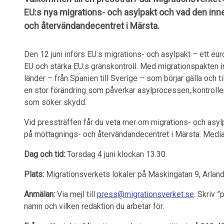
EU:s nya migrations- och asylpakt och vad den in
och återvändandecentret i Märsta.
Den 12 juni införs EU:s migrations- och asylpakt – ett euro
EU och stärka EU:s gränskontroll. Med migrationspakten 
länder – från Spanien till Sverige – som börjar gälla och t
en stor förändring som påverkar asylprocessen, kontroll
som söker skydd.
Vid pressträffen får du veta mer om migrations- och asy
på mottagnings- och återvändandecentret i Märsta. Media 
Dag och tid:
Torsdag 4 juni klockan 13.30.
Plats:
Migrationsverkets lokaler på Maskingatan 9, Arland
Anmälan:
Via mejl till
press@migrationsverket.se
. Skriv 
namn och vilken redaktion du arbetar för.