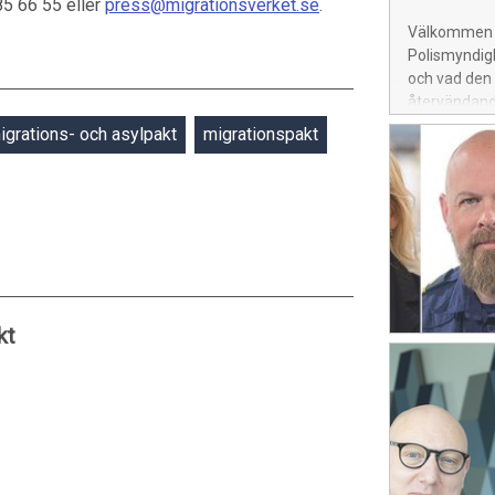
5 66 55 eller
press@migrationsverket.se
.
Välkommen ti
Polismyndig
och vad den
återvändande
igrations- och asylpakt
migrationspakt
kt