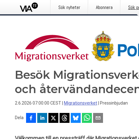
Sök nyheter
Abonnera
Sök p
Besök Migrationsverk
och återvändandecent
2.6.2026 07:00:00 CEST
|
Migrationsverket
|
Pressinbjudan
Dela
Välkommen till en pressträff där Migrationsverke