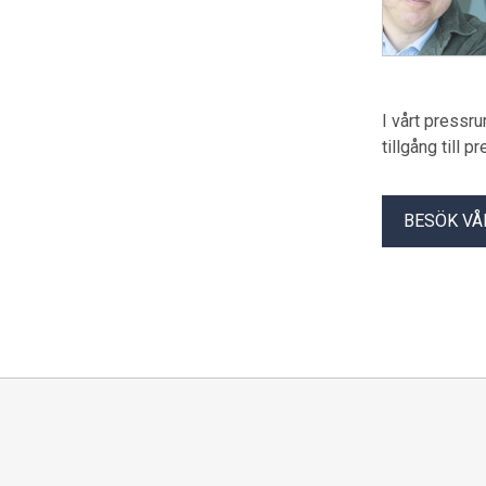
I vårt pressr
tillgång till 
BESÖK VÅ