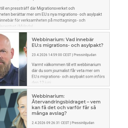
ll en pressträff där Migrationsverket och
heten berättar mer om EU:s nya migrations- och asylpakt
 innebär för verksamheten på mottagnings- och
centret i Mölndal.
Webbinarium: Vad innebär
EU:s migrations- och asylpakt?
23.4.2026 14:59:00 CEST
|
Pressinbjudan
Varmt välkommen till ett webbinarium
där du som journalist får veta mer om
EU:s migrations- och asylpakt som införs
den 12 juni.
Webbinarium:
Återvandringsbidraget – vem
kan få det och varför får så
många avslag?
2.4.2026 09:26:31 CEST
|
Pressinbjudan