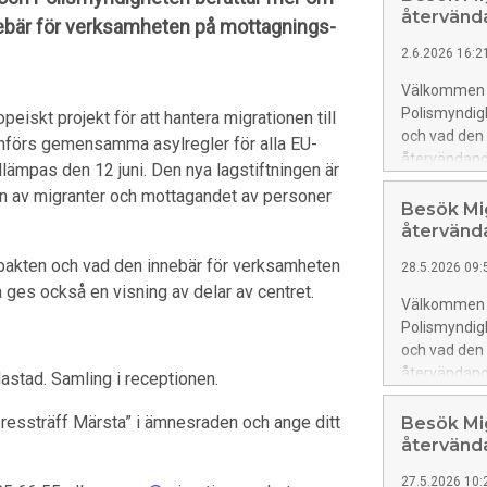
återvänd
nebär för verksamheten på mottagnings-
2.6.2026 16:2
Välkommen ti
Polismyndig
peiskt projekt för att hantera migrationen till
och vad den
införs gemensamma asylregler för alla EU-
återvändand
illämpas den 12 juni. Den nya lagstiftningen är
en av migranter och mottagandet av personer
Besök Mi
återvänd
lpakten och vad den innebär för verksamheten
28.5.2026 09:
ges också en visning av delar av centret.
Välkommen ti
Polismyndig
och vad den
återvändand
astad. Samling i receptionen.
”pressträff Märsta” i ämnesraden och ange ditt
Besök Mi
återvänd
27.5.2026 10: