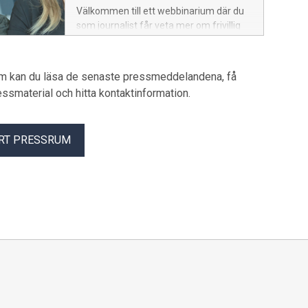
Välkommen till ett webbinarium där du
som journalist får veta mer om frivillig
återvandring och återvandringsbidrag,
varför många ansökningar avslås och
hur utbetalning, kontroller och återkrav
um kan du läsa de senaste pressmeddelandena, få
fungerar. Vi berättar också varför
pressmaterial och hitta kontaktinformation.
Migrationsverket informerar mer om
bidraget och hur vi arbetar för att
motverka fusk, missbruk och felaktiga
RT PRESSRUM
utbetalningar. Du får också möjlighet att
ställa frågor till Migrationsverkets
expert.