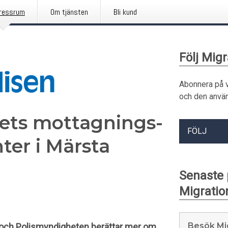
ressrum
Om tjänsten
Bli kund
Följ Mig
Abonnera på 
och den använ
ets mottagnings-
FÖLJ
er i Märsta
Senaste
Migratio
Besök Mi
t och Polismyndigheten berättar mer om