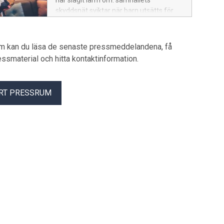
har slagit larm om: samhällets
skyddsnät sviktar när barn utsätts för
alla former av våld, inklusive
hedersrelaterat våld och förtryck. Det
mest allvarliga är inte att bristerna finns
um kan du läsa de senaste pressmeddelandena, få
– utan att de är kända sedan länge, och
pressmaterial och hitta kontaktinformation.
ändå tillåts fortsätta. – Det här är inte
enbart en fråga om enskilda misstag.
Det handlar om strukturella brister i hur
RT PRESSRUM
vi organiserar samhällets ansvar för
barn. När barn gång på gång berättar att
de inte blivit hörda eller skyddade är det
ett kvitto på att Sverige sviker de mest
utsatta barnen, säger barnombudsman
Juno Blom.