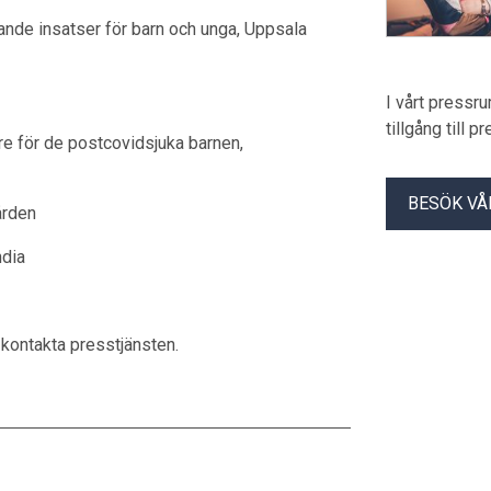
ande insatser för barn och unga, Uppsala
I vårt pressr
tillgång till 
re för de postcovidsjuka barnen,
BESÖK VÅ
ården
ndia
 kontakta presstjänsten.