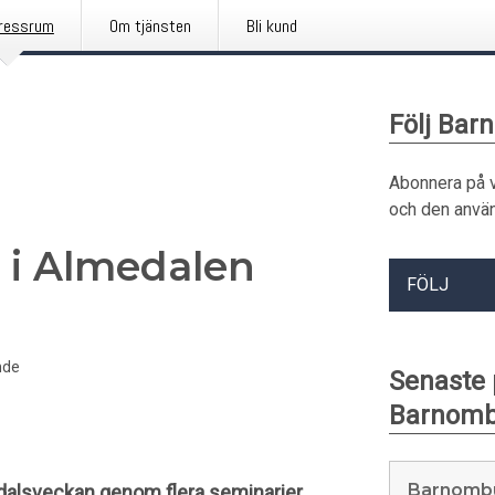
ressrum
Om tjänsten
Bli kund
Följ Ba
Abonnera på 
och den använ
i Almedalen
FÖLJ
nde
Senaste
Barnom
Barnombu
lsveckan genom flera seminarier,