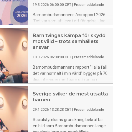
19.3.2026 06:00:00 CET
|
Pressmeddelande
Barnombudsmannens årsrapport 2026
”Det var som att leva i ett fängelse. Jag
kunde knappt andas” lyfter fram röster
från barn med erfarenheter av att
Barn tvingas kämpa för skydd
utsättas för hedersrelaterat våld och
mot våld – trots samhällets
förtryck, könsstympning av flickor, barn-
ansvar
och tvångsäktenskap samt
10.3.2026 06:30:00 CET
|
Pressmeddelande
bortföranden utomlands. Barn vittnar
om att deras utsatthet förminskas,
Barnombudsmannens rapport ”I alla fall,
bagatelliseras och om svek från vuxna
det var normalt i min värld” bygger på 70
som borde skydda dem. Samtidigt ges
djupintervjuer med barn och unga i
vårdnadshavares ord ofta större
åldern 15–21 år på SiS, HVB, skyddat
trovärdighet än barnets i mötet med
boende eller i stödverksamhet. En
Sverige sviker de mest utsatta
ansvariga.
majoritet har vuxit upp i hem där våld
barnen
och övergrepp förekommit, med
29.1.2026 13:28:28 CET
|
Pressmeddelande
allvarliga och långsiktiga konsekvenser
för hälsa och livssituation.
Socialstyrelsens granskning bekräftar
en bild som Barnombudsmannen länge