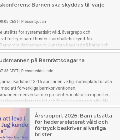
skonferens: Barnen ska skyddas till varje
00:05 CEST
|
Pressinbjudan
ge utsätts för systematiskt våld, övergrepp och
rat förtryck samt brister i samhällets skydd. Nu
 Barnombudsmannen ny kunskap baserad på barns och
öster och erfarenheter.
dsmannen på Barnrättsdagarna
37:38 CEST
|
Pressmeddelande
rna i Karlstad 13-15 april är en viktig mötesplats för alla
 med att förverkliga barnkonventionen.
annen medverkar och presenterar aktuella rapporter
at hedersrelaterat våld och förtryck samt sexuellt våld.
Årsrapport 2026: Barn utsatta
för hedersrelaterat våld och
förtryck beskriver allvarliga
brister