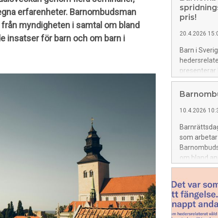
spridning
 egna erfarenheter. Barnombudsman
pris!
 från myndigheten i samtal om bland
20.4.2026 15:
e insatser för barn och om barn i
Barn i Sveri
hedersrelate
presenterar
ungas egna r
Barnombu
10.4.2026 10:
Barnrättsdaga
som arbetar
Barnombudsm
om bland ann