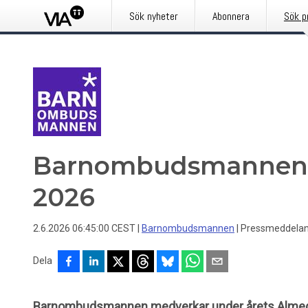
Sök nyheter
Abonnera
Sök p
Barnombudsmannen 
2026
2.6.2026 06:45:00 CEST
|
Barnombudsmannen
|
Pressmeddela
Dela
Barnombudsmannen medverkar under årets Almeda