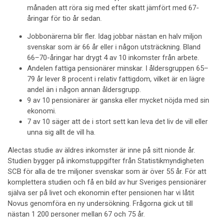
månaden att röra sig med efter skatt jämfört med 67-
åringar för tio år sedan.
Jobbonärerna blir fler. Idag jobbar nästan en halv miljon
svenskar som är 66 år eller i någon utsträckning. Bland
66–70-åringar har drygt 4 av 10 inkomster från arbete.
Andelen fattiga pensionärer minskar. I åldersgruppen 65–
79 år lever 8 procent i relativ fattigdom, vilket är en lägre
andel än i någon annan åldersgrupp.
9 av 10 pensionärer är ganska eller mycket nöjda med sin
ekonomi.
7 av 10 säger att de i stort sett kan leva det liv de vill eller
unna sig allt de vill ha.
Alectas studie av äldres inkomster är inne på sitt nionde år.
Studien bygger på inkomstuppgifter från Statistikmyndigheten
SCB för alla de tre miljoner svenskar som är över 55 år. För att
komplettera studien och få en bild av hur Sveriges pensionärer
själva ser på livet och ekonomin efter pensionen har vi låtit
Novus genomföra en ny undersökning. Frågorna gick ut till
nästan 1 200 personer mellan 67 och 75 år.