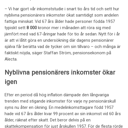
– Vi har gjort vår inkomststudie i snart tio års tid och sett hur
nyblivna pensionärers inkomster ökat samtidigt som andelen
fattiga minskat. Vid 67 års ålder hade personer födda 1957
typiskt sett
8 000
kronor mer i månaden att röra sig med
jämfört med vad 67-åringar hade för tio år sedan. Nytt för i år
är att vi låtit göra en undersökning där dagens pensionärer
själva får berätta vad de tycker om sin tillvaro – och många är
faktiskt nöjda, säger Staffan Ström, pensionsekonom på
Alecta.
Nyblivna pensionärers inkomster ökar
igen
Efter en period då hög inflation dämpade den långvariga
trenden med stigande inkomster för varje ny pensionärskull
syns nu åter en ökning. En medelinkomsttagare född 1957
hade vid 67 års ålder kvar 99 procent av sin inkomst vid 60 års
ålder, räknat efter skatt. Det beror delvis på en
skattekompensation för just årskullen 1957. För de flesta rörde