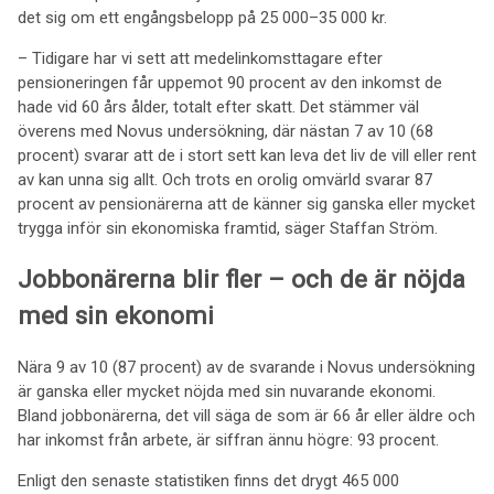
det sig om ett engångsbelopp på 25 000–35 000 kr.
– Tidigare har vi sett att medelinkomsttagare efter
pensioneringen får uppemot 90 procent av den inkomst de
hade vid 60 års ålder, totalt efter skatt. Det stämmer väl
överens med Novus undersökning, där nästan 7 av 10 (68
procent) svarar att de i stort sett kan leva det liv de vill eller rent
av kan unna sig allt. Och trots en orolig omvärld svarar 87
procent av pensionärerna att de känner sig ganska eller mycket
trygga inför sin ekonomiska framtid, säger Staffan Ström.
Jobbonärerna blir fler – och de är nöjda
med sin ekonomi
Nära 9 av 10 (87 procent) av de svarande i Novus undersökning
är ganska eller mycket nöjda med sin nuvarande ekonomi.
Bland jobbonärerna, det vill säga de som är 66 år eller äldre och
har inkomst från arbete, är siffran ännu högre: 93 procent.
Enligt den senaste statistiken finns det drygt 465 000