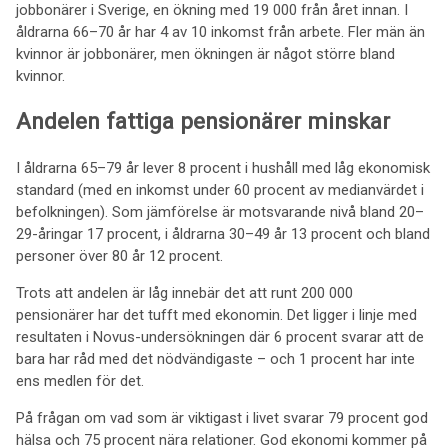
jobbonärer i Sverige, en ökning med 19 000 från året innan. I
åldrarna 66–70 år har 4 av 10 inkomst från arbete. Fler män än
kvinnor är jobbonärer, men ökningen är något större bland
kvinnor.
Andelen fattiga pensionärer minskar
I åldrarna 65–79 år lever 8 procent i hushåll med låg ekonomisk
standard (med en inkomst under 60 procent av medianvärdet i
befolkningen). Som jämförelse är motsvarande nivå bland 20–
29-åringar 17 procent, i åldrarna 30–49 år 13 procent och bland
personer över 80 år 12 procent.
Trots att andelen är låg innebär det att runt 200 000
pensionärer har det tufft med ekonomin. Det ligger i linje med
resultaten i Novus-undersökningen där 6 procent svarar att de
bara har råd med det nödvändigaste – och 1 procent har inte
ens medlen för det.
På frågan om vad som är viktigast i livet svarar 79 procent god
hälsa och 75 procent nära relationer. God ekonomi kommer på