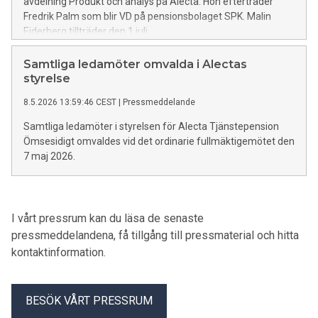
avdelning Produkt och analys på Alecta. Hon efterträder
Fredrik Palm som blir VD på pensionsbolaget SPK. Malin
Ejderberg tillträder den 1 juli.
Samtliga ledamöter omvalda i Alectas
styrelse
8.5.2026 13:59:46 CEST
|
Pressmeddelande
Samtliga ledamöter i styrelsen för Alecta Tjänstepension
Ömsesidigt omvaldes vid det ordinarie fullmäktigemötet den
7 maj 2026.
I vårt pressrum kan du läsa de senaste
pressmeddelandena, få tillgång till pressmaterial och hitta
kontaktinformation.
BESÖK VÅRT PRESSRUM