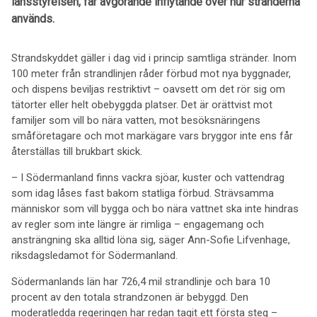
länsstyrelsen, får avgörande inflytande över hur stränderna
används.
Strandskyddet gäller i dag vid i princip samtliga stränder. Inom
100 meter från strandlinjen råder förbud mot nya byggnader,
och dispens beviljas restriktivt – oavsett om det rör sig om
tätorter eller helt obebyggda platser. Det är orättvist mot
familjer som vill bo nära vatten, mot besöksnäringens
småföretagare och mot markägare vars bryggor inte ens får
återställas till brukbart skick.
– I Södermanland finns vackra sjöar, kuster och vattendrag
som idag låses fast bakom statliga förbud. Strävsamma
människor som vill bygga och bo nära vattnet ska inte hindras
av regler som inte längre är rimliga – engagemang och
ansträngning ska alltid löna sig, säger Ann-Sofie Lifvenhage,
riksdagsledamot för Södermanland.
Södermanlands län har 726,4 mil strandlinje och bara 10
procent av den totala strandzonen är bebyggd. Den
moderatledda regeringen har redan tagit ett första steg –