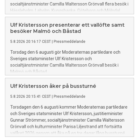
socialtjänstminister Camilla Waltersson Grönvall flera besök i
Hässleholm, Laholm, Kungsbacka, Göteborg och Mölndal
Ulf Kristersson presenterar ett vallöfte samt
besöker Malmö och Båstad
5.8.2026 20:16:17 CEST
|
Pressmeddelande
Torsdag den 6 augusti gör Moderaternas partiledare och
Sveriges statsminister Ulf Kristersson och
socialtjänstminister Camilla Waltersson Grönvall besök i
Malmö och Båstad.
Ulf Kristersson åker på bussturné
5.8.2026 20:15:41 CEST
|
Pressmeddelande
Torsdagen den 6 augusti kommer Moderaternas partiledare
och Sveriges statsminister Ulf Kristersson, justitieminister
Gunnar Strömmer, socialtjänstminister Camilla Waltersson
Grönvall och kulturminister Parisa Liljestrand att fortsätta
valåret 2026 genom att åka på en tre dagar lång bussturné.