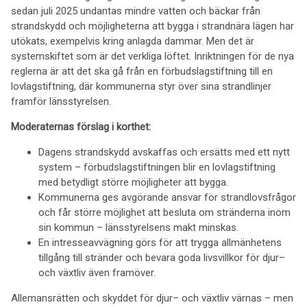
sedan juli 2025 undantas mindre vatten och bäckar från
strandskydd och möjligheterna att bygga i strandnära lägen har
utökats, exempelvis kring anlagda dammar. Men det är
systemskiftet som är det verkliga löftet. Inriktningen för de nya
reglerna är att det ska gå från en förbudslagstiftning till en
lovlagstiftning, där kommunerna styr över sina strandlinjer
framför länsstyrelsen.
Moderaternas förslag i korthet:
Dagens strandskydd avskaffas och ersätts med ett nytt
system – förbudslagstiftningen blir en lovlagstiftning
med betydligt större möjligheter att bygga.
Kommunerna ges avgörande ansvar för strandlovsfrågor
och får större möjlighet att besluta om stränderna inom
sin kommun – länsstyrelsens makt minskas.
En intresseavvägning görs för att trygga allmänhetens
tillgång till stränder och bevara goda livsvillkor för djur–
och växtliv även framöver.
Allemansrätten och skyddet för djur– och växtliv värnas – men