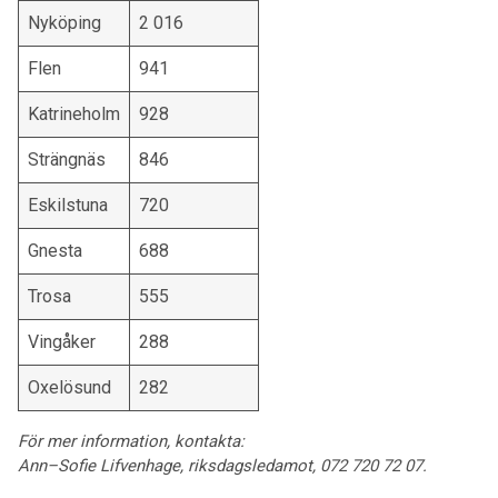
Nyköping
2 016
Flen
941
Katrineholm
928
Strängnäs
846
Eskilstuna
720
Gnesta
688
Trosa
555
Vingåker
288
Oxelösund
282
För mer information, kontakta:
Ann–Sofie Lifvenhage, riksdagsledamot, 072 720 72 07.