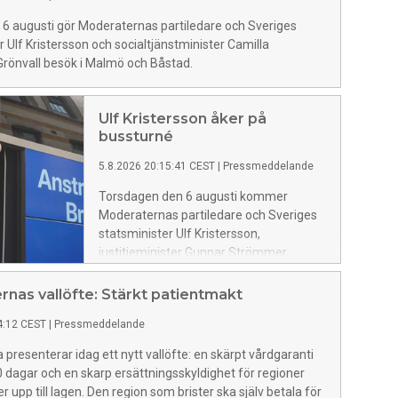
6 augusti gör Moderaternas partiledare och Sveriges
r Ulf Kristersson och socialtjänstminister Camilla
rönvall besök i Malmö och Båstad.
Ulf Kristersson åker på
bussturné
5.8.2026 20:15:41 CEST
|
Pressmeddelande
Torsdagen den 6 augusti kommer
Moderaternas partiledare och Sveriges
statsminister Ulf Kristersson,
justitieminister Gunnar Strömmer,
socialtjänstminister Camilla Waltersson
Grönvall och kulturminister Parisa
nas vallöfte: Stärkt patientmakt
Liljestrand att fortsätta valåret 2026
4:12 CEST
|
Pressmeddelande
genom att åka på en tre dagar lång
bussturné.
presenterar idag ett nytt vallöfte: en skärpt vårdgaranti
 30 dagar och en skarp ersättningsskyldighet för regioner
r upp till lagen. Den region som brister ska själv betala för