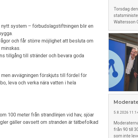
Torsdag den 
statsministe
Waltersson G
nytt system – förbudslagstiftningen blir en
 bygga.
gor och får större möjlighet att besluta om
 minskas.
s tillgång till stränder och bevara goda
men avvägningen förskjuts till fördel för
 bo, leva och verka nära vatten i hela
Moderater
5.8.2026 11:1
m 100 meter från strandlinjen vid hav, sjöar
gler gäller oavsett om stranden är tätbefolkad
Moderaterna 
från 90 till
som inte leve