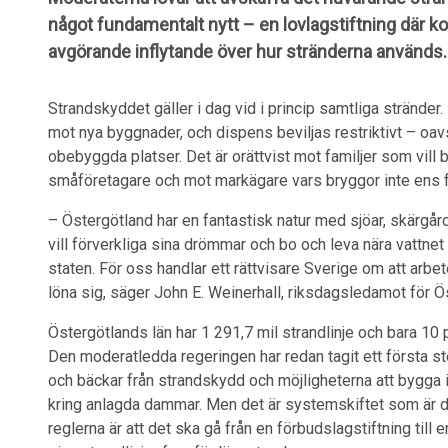
något fundamentalt nytt – en lovlagstiftning där k
avgörande inflytande över hur stränderna används.
Strandskyddet gäller i dag vid i princip samtliga stränder
mot nya byggnader, och dispens beviljas restriktivt – oavs
obebyggda platser. Det är orättvist mot familjer som vill
småföretagare och mot markägare vars bryggor inte ens får 
– Östergötland har en fantastisk natur med sjöar, skärg
vill förverkliga sina drömmar och bo och leva nära vattnet 
staten. För oss handlar ett rättvisare Sverige om att arbete
löna sig, säger John E. Weinerhall, riksdagsledamot för Ö
Östergötlands län har 1 291,7 mil strandlinje och bara 10
Den moderatledda regeringen har redan tagit ett första s
och bäckar från strandskydd och möjligheterna att bygga 
kring anlagda dammar. Men det är systemskiftet som är det
reglerna är att det ska gå från en förbudslagstiftning till