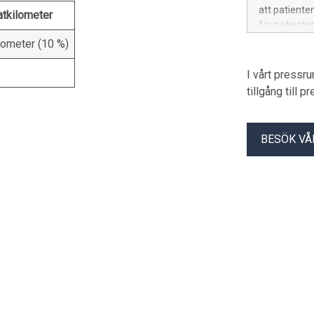
att patiente
atkilometer
för patiente
lometer (10 %)
I vårt pressr
tillgång till 
BESÖK VÅ