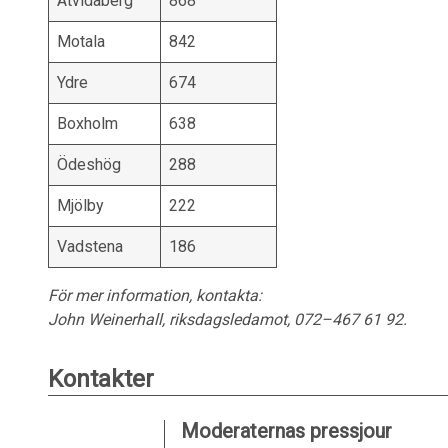
Åtvidaberg
868
Motala
842
Ydre
674
Boxholm
638
Ödeshög
288
Mjölby
222
Vadstena
186
För mer information, kontakta:
John Weinerhall, riksdagsledamot, 072–467 61 92.
Kontakter
Moderaternas pressjour