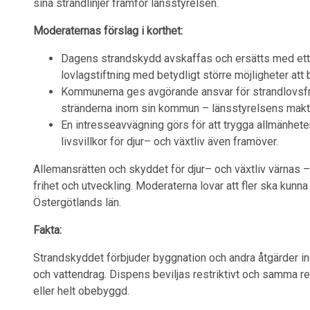
sina strandlinjer framför länsstyrelsen.
Moderaternas förslag i korthet:
Dagens strandskydd avskaffas och ersätts med ett 
lovlagstiftning med betydligt större möjligheter att
Kommunerna ges avgörande ansvar för strandlovsfrå
stränderna inom sin kommun – länsstyrelsens makt
En intresseavvägning görs för att trygga allmänheten
livsvillkor för djur– och växtliv även framöver.
Allemansrätten och skyddet för djur– och växtliv värnas – 
frihet och utveckling. Moderaterna lovar att fler ska kunna
Östergötlands län.
Fakta:
Strandskyddet förbjuder byggnation och andra åtgärder ino
och vattendrag. Dispens beviljas restriktivt och samma re
eller helt obebyggd.