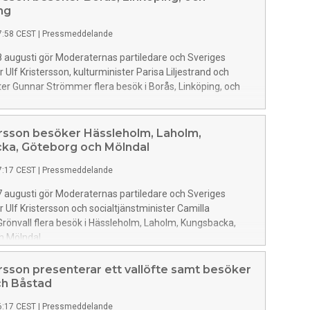
ng
7:58 CEST
|
Pressmeddelande
 augusti gör Moderaternas partiledare och Sveriges
 Ulf Kristersson, kulturminister Parisa Liljestrand och
ster Gunnar Strömmer flera besök i Borås, Linköping, och
ersson besöker Hässleholm, Laholm,
ka, Göteborg och Mölndal
7:17 CEST
|
Pressmeddelande
 augusti gör Moderaternas partiledare och Sveriges
r Ulf Kristersson och socialtjänstminister Camilla
rönvall flera besök i Hässleholm, Laholm, Kungsbacka,
h Mölndal
ersson presenterar ett vallöfte samt besöker
h Båstad
6:17 CEST
|
Pressmeddelande