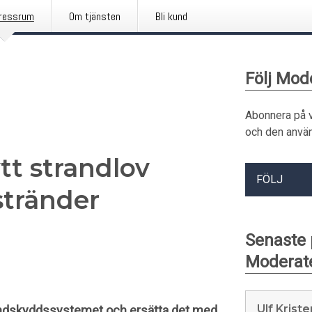
ressrum
Om tjänsten
Bli kund
Följ Mod
Abonnera på 
och den använ
tt strandlov
FÖLJ
stränder
Senaste
Moderat
Ulf Krist
randskyddssystemet och ersätta det med