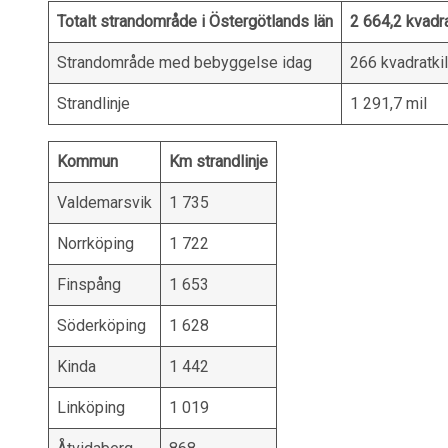
Totalt strandområde i Östergötlands län
2 664,2 kvadr
Strandområde med bebyggelse idag
266 kvadratki
Strandlinje
1 291,7 mil
Kommun
Km strandlinje
Valdemarsvik
1 735
Norrköping
1 722
Finspång
1 653
Söderköping
1 628
Kinda
1 442
Linköping
1 019