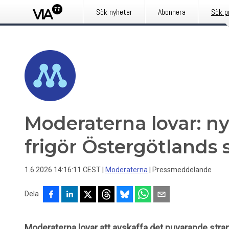
Sök nyheter
Abonnera
Sök p
Moderaterna lovar: ny
frigör Östergötlands 
1.6.2026 14:16:11 CEST
|
Moderaterna
|
Pressmeddelande
Dela
Moderaterna lovar att avskaffa det nuvarande st