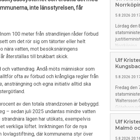
Norrköpi
ommunerna, inte länsstyrelsen, får
5.8.2026 20:1
Lördag den 8
statsminister
. Inom 100 meter från strandlinjen råder förbud
justitiemini
ett om det rör sig om tätorter eller helt
Norrköping
 bo nära vatten, mot besöksnäringens
återställas till brukbart skick.
Ulf Krist
Kungsbac
ård och vattendrag. Ändå möts människor som
alltför ofta av förbud och krångliga regler från
5.8.2026 20:1
, ansträngning och egna initiativ alltid ska
Fredag den 7
stergötland.
statsministe
Waltersson G
 procent av den totala strandzonen är bebyggd.
Göteborg oc
teg – sedan juli 2025 undantas mindre vatten
i strandnära lägen har utökats, exempelvis
Ulf Krist
 verkliga löftet. Inriktningen för de nya
Malmö oc
 en lovlagstiftning, där kommunerna styr över
5.8.2026 20:1