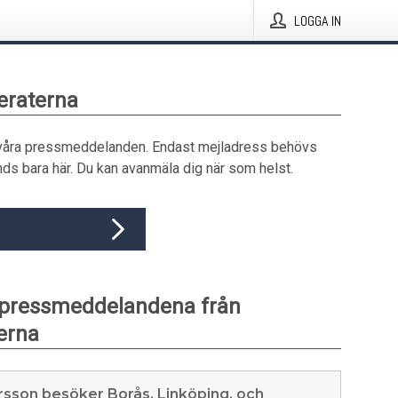
LOGGA IN
eraterna
våra pressmeddelanden. Endast mejladress behövs
ds bara här. Du kan avanmäla dig när som helst.
 pressmeddelandena från
erna
ersson besöker Borås, Linköping, och