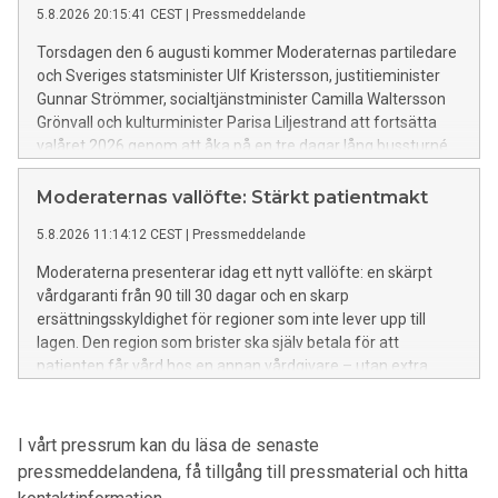
5.8.2026 20:15:41 CEST
|
Pressmeddelande
Torsdagen den 6 augusti kommer Moderaternas partiledare
och Sveriges statsminister Ulf Kristersson, justitieminister
Gunnar Strömmer, socialtjänstminister Camilla Waltersson
Grönvall och kulturminister Parisa Liljestrand att fortsätta
valåret 2026 genom att åka på en tre dagar lång bussturné.
Moderaternas vallöfte: Stärkt patientmakt
5.8.2026 11:14:12 CEST
|
Pressmeddelande
Moderaterna presenterar idag ett nytt vallöfte: en skärpt
vårdgaranti från 90 till 30 dagar och en skarp
ersättningsskyldighet för regioner som inte lever upp till
lagen. Den region som brister ska själv betala för att
patienten får vård hos en annan vårdgivare – utan extra
kostnad för patienten.
I vårt pressrum kan du läsa de senaste
pressmeddelandena, få tillgång till pressmaterial och hitta