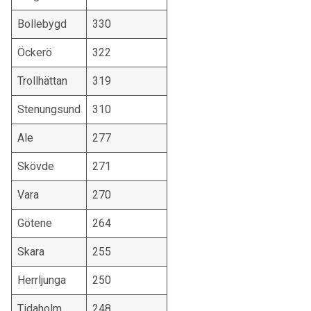
Bollebygd
330
Öckerö
322
Trollhättan
319
Stenungsund
310
Ale
277
Skövde
271
Vara
270
Götene
264
Skara
255
Herrljunga
250
Tidaholm
248