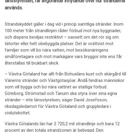
länsstyrelsen, får avgörande inflytande över hur stränderna
används.
Strandskyddet gäller i dag vid i princip samtliga stränder. Inom
100 meter från strandlinjen råder förbud mot nya byggnader,
och dispens beviljas restriktivt – oavsett om det rör sig om
tätorter eller helt obebyggda platser. Det är orättvist mot
familjer som vill bo nära vatten, mot besöksnäringens
småföretagare och mot markägare vars bryggor inte ens får
återställas till brukbart skick.
– Västra Götaland har allt från Bohusläns kust och skärgård till
Vänerns stränder och Västgötasjöar. Ändå hindras människor
som vill bygga och bo nära vattnet av statliga förbud.
Göteborg, Strömstad och Tanum ska styra över sina egna
stränder – inte länsstyrelsen, säger David Josefsson,
riksdagsledamot för Västra Götaland och gruppledare i
civilutskottet.
Västra Götalands län har 2 720,2 mil strandlinje och bara 12
procent av den totala strandzonen är bebyggd. Den