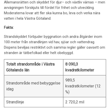
Allemansrätten och skyddet för djur– och växtliv värnas – men
avvägningen förskjuts till fördel för frihet och utveckling.
Moderaterna lovar att fler ska kunna bo, leva och verka nära
vatten i hela Västra Götaland.
Fakta:
Strandskyddet förbjuder byggnation och andra åtgärder inom
100 meter från strandlinjen vid hav, sjöar och vattendrag.
Dispens beviljas restriktivt och samma regler gäller oavsett om
stranden är tätbefolkad eller helt obebyggd.
Totalt strandområde i Västra
8 090,3
Götalands län
kvadratkilometer
989,5
Strandområde med bebyggelse
kvadratkilometer (12
idag
%)
Strandlinje
2 720,2 mil