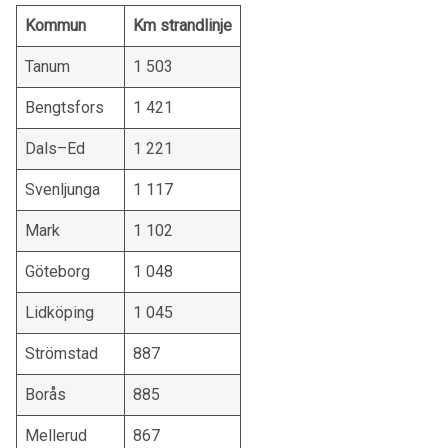
Kommun
Km strandlinje
Tanum
1 503
Bengtsfors
1 421
Dals–Ed
1 221
Svenljunga
1 117
Mark
1 102
Göteborg
1 048
Lidköping
1 045
Strömstad
887
Borås
885
Mellerud
867