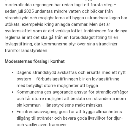
moderatledda regeringen har redan tagit ett första steg –
sedan juli 2025 undantas mindre vatten och bäckar från
strandskydd och möjligheterna att bygga i strandnära lägen har
utökats, exempelvis kring anlagda dammar. Men det är
systemskiftet som är det verkliga löftet. Inriktningen för de nya
reglerna är att det ska gå från en förbudslagstiftning till en
lovlagstiftning, där kommunerna styr över sina strandlinjer
framför länsstyrelsen.
Moderaternas förslag i korthet:
Dagens strandskydd avskaffas och ersätts med ett nytt
system – förbudslagstiftningen blir en lovlagstiftning
med betydligt större möjligheter att bygga.
Kommunerna ges avgörande ansvar för strandlovsfrågor
och får större möjlighet att besluta om stränderna inom
sin kommun – länsstyrelsens makt minskas.
En intresseavvägning görs för att trygga allmänhetens
tillgång till stränder och bevara goda livsvillkor för djur–
och växtliv även framöver.