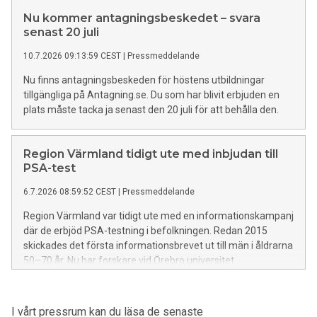
– inte på att läkemedlet inte fungerar.
Nu kommer antagningsbeskedet – svara
senast 20 juli
10.7.2026 09:13:59 CEST
|
Pressmeddelande
Nu finns antagningsbeskeden för höstens utbildningar
tillgängliga på Antagning.se. Du som har blivit erbjuden en
plats måste tacka ja senast den 20 juli för att behålla den.
Region Värmland tidigt ute med inbjudan till
PSA-test
6.7.2026 08:59:52 CEST
|
Pressmeddelande
Region Värmland var tidigt ute med en informationskampanj
där de erbjöd PSA-testning i befolkningen. Redan 2015
skickades det första informationsbrevet ut till män i åldrarna
50–70 år. Nu har forskare vid Örebro universitet
sammanställt och utvärderat de fem första åren av
projektet.
I vårt pressrum kan du läsa de senaste