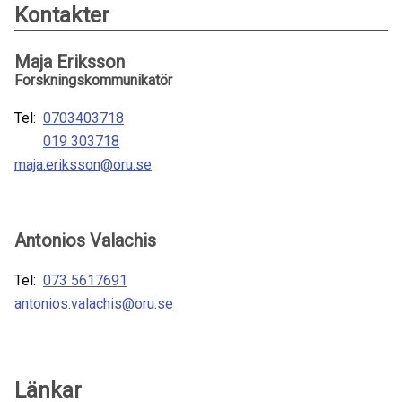
Kontakter
Maja Eriksson
Forskningskommunikatör
Tel:
0703403718
019 303718
maja.eriksson@oru.se
Antonios Valachis
Tel:
073 5617691
antonios.valachis@oru.se
Länkar