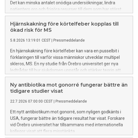
Det kan minska antalet onödiga undersökningar, lindra
patienters oro och frigöra resurser till dem som har störst
risk för cancer, säger Michiel van Nieuwenhoven, överläkare
och docent.
Hjärnskakning före körtelfeber kopplas till
ökad risk för MS
5.8.2026 13:19:01 CEST
|
Pressmeddelande
En hjärnskakning före körtelfeber kan vara en pusselbit i
förklaringen till varför vissa människor utvecklar multipel
skleros, MS. En ny studie från Örebro universitet ger nya
ledtrådar till hur sjukdomen uppstår och stärker teorin att
Epstein-Barr-virus spelar en central roll i sjukdomens
utveckling.
Ny antibiotika mot gonorré fungerar bättre än
tidigare studier visat
22.7.2026 07:00:00 CEST
|
Pressmeddelande
Ett nytt antibiotikum mot gonorré, som nyligen godkänts i
USA, fungerar bättre än tidigare resultat har visat. Forskare
vid Örebro universitet har tillsammans med internationella
kollegor visat att flera misstänkta
behandlingsmisslyckanden beror på upprepade infektioner