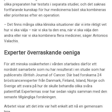
olika preparaten har testats i separata studier, och det saknas
fortfarande kunskap för hur medicinerna bäst ska kombineras
eller prioriteras efter en operation.
– Det finns många olika kliniska situationer där vi inte riktigt vet
hur vi ska välja – när vi ska ta den ena, när vi ska välja den
andra eller när vi ska kombinera flera mediciner, säger Antonios
Valachis.
Experter överraskande oeniga
För att minska osäkerheten i vården startades därför ett
nordiskt samarbete som nu har resulterat i en studie som har
publicerats i British Journal of Cancer. Där bad forskarna 24
bröstcancerexperter från Danmark, Finland, Island, Norge och
Sverige att svara på hur de skulle behandla olika svåra
patientfall. Experternas svar har sedan vägts samman med den
senaste tillgängliga forskningen.
Arbetet visar att det inte var helt enkelt att nå en gemensam
linje.