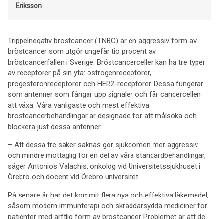
Eriksson
Trippelnegativ bröstcancer (TNBC) är en aggressiv form av
bröstcancer som utgör ungefär tio procent av
bröstcancerfallen i Sverige. Bröstcancerceller kan ha tre typer
av receptorer på sin yta: östrogenreceptorer,
progesteronreceptorer och HER2-receptorer. Dessa fungerar
som antenner som fångar upp signaler och får cancercellen
att växa. Våra vanligaste och mest effektiva
bröstcancerbehandlingar är designade för att målsöka och
blockera just dessa antenner.
– Att dessa tre saker saknas gör sjukdomen mer aggressiv
och mindre mottaglig för en del av våra standardbehandlingar,
säger Antonios Valachis, onkolog vid Universitetssjukhuset i
Örebro och docent vid Örebro universitet.
På senare år har det kommit flera nya och effektiva läkemedel,
såsom modern immunterapi och skräddarsydda mediciner för
patienter med ärftlig form av bröstcancer. Problemet är att de