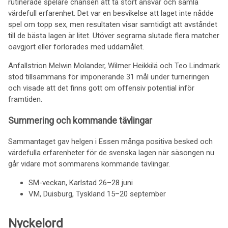
rutinerade spelare chansen att ta stort ansvar och samla
värdefull erfarenhet. Det var en besvikelse att laget inte nådde
spel om topp sex, men resultaten visar samtidigt att avståndet
till de bästa lagen är litet. Utöver segrarna slutade flera matcher
oavgjort eller förlorades med uddamålet.
Anfallstrion Melwin Molander, Wilmer Heikkilä och Teo Lindmark
stod tillsammans för imponerande 31 mål under turneringen
och visade att det finns gott om offensiv potential inför
framtiden.
Summering och kommande tävlingar
Sammantaget gav helgen i Essen många positiva besked och
värdefulla erfarenheter för de svenska lagen när säsongen nu
går vidare mot sommarens kommande tävlingar.
SM-veckan, Karlstad 26–28 juni
VM, Duisburg, Tyskland 15–20 september
Nyckelord