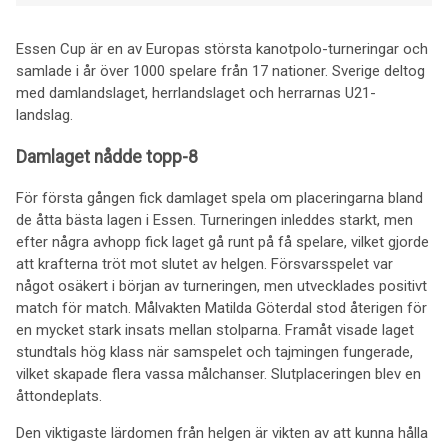
Essen Cup är en av Europas största kanotpolo-turneringar och
samlade i år över 1000 spelare från 17 nationer. Sverige deltog
med damlandslaget, herrlandslaget och herrarnas U21-
landslag.
Damlaget nådde topp-8
För första gången fick damlaget spela om placeringarna bland
de åtta bästa lagen i Essen. Turneringen inleddes starkt, men
efter några avhopp fick laget gå runt på få spelare, vilket gjorde
att krafterna tröt mot slutet av helgen. Försvarsspelet var
något osäkert i början av turneringen, men utvecklades positivt
match för match. Målvakten Matilda Göterdal stod återigen för
en mycket stark insats mellan stolparna. Framåt visade laget
stundtals hög klass när samspelet och tajmingen fungerade,
vilket skapade flera vassa målchanser. Slutplaceringen blev en
åttondeplats.
Den viktigaste lärdomen från helgen är vikten av att kunna hålla