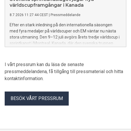
världscupframgångar i Kanada
8.7.2026 11:27:44 CEST
|
Pressmeddelande
Efter en stark inledning på den internationella säsongen
med fyra medaljer på världscuper och EM väntar nu nästa
stora utmaning. Den 9–12 juli avgörs årets tredje världscup i
sprintkanot i Montreal, Kanada, där den svenska truppen
fortsätter jakten på medaljer och viktiga rankingpoäng mot
OS och Paralympics i Los Angeles 2028.
I vårt pressrum kan du läsa de senaste
pressmeddelandena, få tillgång till pressmaterial och hitta
kontaktinformation.
BESÖK VÅRT PRESSRUM