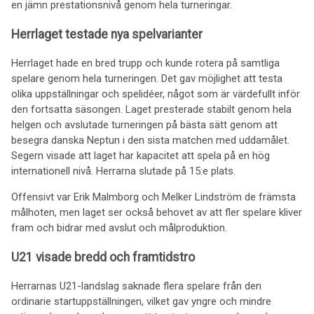
en jämn prestationsnivå genom hela turneringar.
Herrlaget testade nya spelvarianter
Herrlaget hade en bred trupp och kunde rotera på samtliga
spelare genom hela turneringen. Det gav möjlighet att testa
olika uppställningar och spelidéer, något som är värdefullt inför
den fortsatta säsongen. Laget presterade stabilt genom hela
helgen och avslutade turneringen på bästa sätt genom att
besegra danska Neptun i den sista matchen med uddamålet.
Segern visade att laget har kapacitet att spela på en hög
internationell nivå. Herrarna slutade på 15:e plats.
Offensivt var Erik Malmborg och Melker Lindström de främsta
målhoten, men laget ser också behovet av att fler spelare kliver
fram och bidrar med avslut och målproduktion.
U21 visade bredd och framtidstro
Herrarnas U21-landslag saknade flera spelare från den
ordinarie startuppställningen, vilket gav yngre och mindre