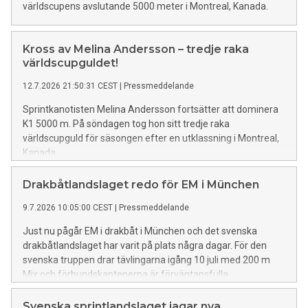
världscupens avslutande 5000 meter i Montreal, Kanada.
Kross av Melina Andersson – tredje raka
världscupguldet!
12.7.2026 21:50:31 CEST
|
Pressmeddelande
Sprintkanotisten Melina Andersson fortsätter att dominera
K1 5000 m. På söndagen tog hon sitt tredje raka
världscupguld för säsongen efter en utklassning i Montreal,
Kanada.
Drakbåtlandslaget redo för EM i München
9.7.2026 10:05:00 CEST
|
Pressmeddelande
Just nu pågår EM i drakbåt i München och det svenska
drakbåtlandslaget har varit på plats några dagar. För den
svenska truppen drar tävlingarna igång 10 juli med 200 m
Mix och förbundskaptenerna är förväntansfulla.
Svenska sprintlandslaget jagar nya