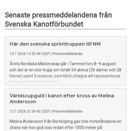
Senaste pressmeddelandena från
Svenska Kanotförbundet
Här den svenska sprinttruppen till NM
19.7.2026 13:25:49 CEST
|
Pressmeddelande
Årets Nordiska Mästerskap går i Tammerfors 8–9 augusti
och det är en stor trupp om totalt 54 aktiva (26 damer och 28
herrar) samt 3 reserver, som blivit uttagna att representeras
Sverige i U16, U18 och U21.
Världscupguld i kanot efter kross av Melina
Andersson
12.7.2026 21:59:42 CEST
|
Pressmeddelande
Melina Andersson från Norrköping gav inte motståndarna en
chans när hon gick loss redan efter 1000 meter på