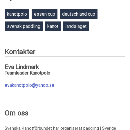
kanotpolo
essen cup
deutschland cup
svensk paddling
kanot
landslaget
Kontakter
Eva Lindmark
Teamleader Kanotpolo
evakanotpolo@yahoo.se
Om oss
Svenska Kanotförbundet har organiserat paddling i Sverige