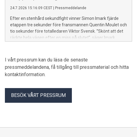
24.7.2026 15:16:09 CEST
|
Pressmeddelande
Efter en stenhård sekundfight vinner Simon Imark fjärde
etappen tre sekunder före fransmannen Quentin Moulet och
tio sekunder före totalledaren Viktor Svensk. ”Skönt att det
räckte hela vägen efter en miss på slutet”, säger Imark.
Norska Pia Young Vik tar två fina skalper när hon vinner
damklassen närmast före totalledaren Simona Aebersold
och Tove Alexandersson.
I vårt pressrum kan du läsa de senaste
pressmeddelandena, få tillgång till pressmaterial och hitta
kontaktinformation.
BESÖK VÅRT PRESSRUM