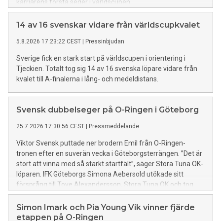
karriärens första seger i världscupen.
14 av 16 svenskar vidare från världscupkvalet
5.8.2026 17:23:22 CEST
|
Pressinbjudan
Sverige fick en stark start på världscupen i orientering i
Tjeckien. Totalt tog sig 14 av 16 svenska löpare vidare från
kvalet till A-finalerna i lång- och medeldistans.
Svensk dubbelseger på O-Ringen i Göteborg
25.7.2026 17:30:56 CEST
|
Pressmeddelande
Viktor Svensk puttade ner brodern Emil från O-Ringen-
tronen efter en suverän vecka i Göteborgsterrängen. ”Det är
stort att vinna med så starkt startfält”, säger Stora Tuna OK-
löparen. IFK Göteborgs Simona Aebersold utökade sitt
försprång till Tove Alexandersson, Stora Tuna OK och tog
hem sin andra raka O-Ringen-seger.
Simon Imark och Pia Young Vik vinner fjärde
etappen på O-Ringen