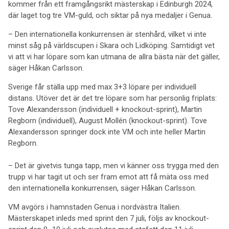
kommer från ett framgångsrikt mästerskap i Edinburgh 2024,
där laget tog tre VM-guld, och siktar på nya medaljer i Genua.
– Den internationella konkurrensen är stenhård, vilket vi inte
minst såg på världscupen i Skara och Lidköping. Samtidigt vet
vi att vi har löpare som kan utmana de allra bästa när det gäller,
säger Håkan Carlsson.
Sverige får ställa upp med max 3+3 löpare per individuell
distans. Utöver det är det tre löpare som har personlig friplats:
Tove Alexandersson (individuell + knockout-sprint), Martin
Regborn (individuell), August Mollén (knockout-sprint). Tove
Alexandersson springer dock inte VM och inte heller Martin
Regborn.
– Det är givetvis tunga tapp, men vi känner oss trygga med den
trupp vi har tagit ut och ser fram emot att få mäta oss med
den internationella konkurrensen, säger Håkan Carlsson.
VM avgörs i hamnstaden Genua i nordvästra Italien.
Mästerskapet inleds med sprint den 7 juli, följs av knockout-