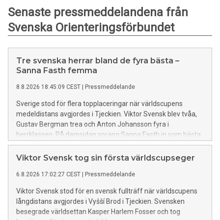
Senaste pressmeddelandena från
Svenska Orienteringsförbundet
Tre svenska herrar bland de fyra bästa –
Sanna Fasth femma
8.8.2026 18:45:09 CEST
|
Pressmeddelande
Sverige stod för flera topplaceringar när världscupens
medeldistans avgjordes i Tjeckien. Viktor Svensk blev tvåa,
Gustav Bergman trea och Anton Johansson fyra i
herrklassen. På damsidan sprang Sanna Fasth in som bästa
svenska på femte plats.
Viktor Svensk tog sin första världscupseger
6.8.2026 17:02:27 CEST
|
Pressmeddelande
Viktor Svensk stod för en svensk fullträff när världscupens
långdistans avgjordes i Vyšší Brod i Tjeckien. Svensken
besegrade världsettan Kasper Harlem Fosser och tog