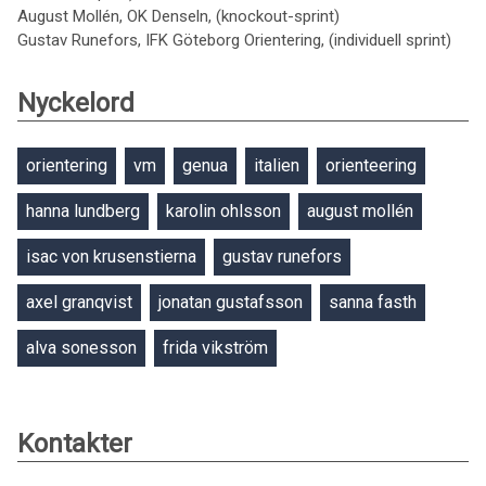
August Mollén, OK Denseln, (knockout-sprint)
Gustav Runefors, IFK Göteborg Orientering, (individuell sprint)
Nyckelord
orientering
vm
genua
italien
orienteering
hanna lundberg
karolin ohlsson
august mollén
isac von krusenstierna
gustav runefors
axel granqvist
jonatan gustafsson
sanna fasth
alva sonesson
frida vikström
Kontakter