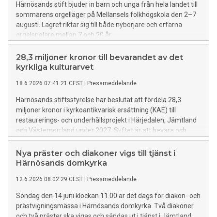
Härnösands stift bjuder in barn och unga från hela landet till
sommarens orgelläger på Mellansels folkhögskola den 2–7
augusti. Lägret riktar sig till både nybörjare och erfarna
orgelspelare mellan 7 och 20 år.
28,3 miljoner kronor till bevarandet av det
kyrkliga kulturarvet
18.6.2026 07:41:21 CEST
|
Pressmeddelande
Härnösands stiftsstyrelse har beslutat att fördela 28,3
miljoner kronor i kyrkoantikvarisk ersättning (KAE) till
restaurerings- och underhållsprojekt i Härjedalen, Jämtland
och Västernorrland under 2027. Syftet är att bevara och
utveckla det kyrkliga kulturarvet så att kyrkor och kapell med
höga kulturhistoriska värden kan förvaltas för framtida
Nya präster och diakoner vigs till tjänst i
generationer.
Härnösands domkyrka
12.6.2026 08:02:29 CEST
|
Pressmeddelande
Söndag den 14 juni klockan 11.00 är det dags för diakon- och
prästvigningsmässa i Härnösands domkyrka. Två diakoner
och två präster ska vigas och sändas ut i tjänst i Jämtland