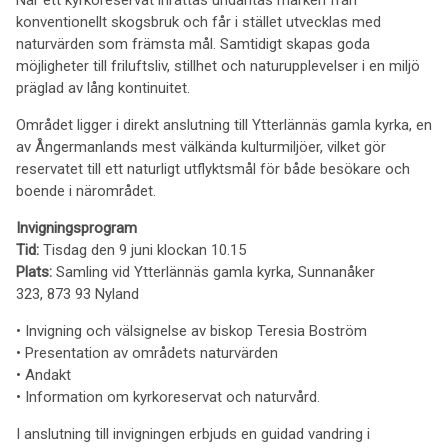
När ett kyrkoreservat inrättas undantas marken från
konventionellt skogsbruk och får i stället utvecklas med
naturvärden som främsta mål. Samtidigt skapas goda
möjligheter till friluftsliv, stillhet och naturupplevelser i en miljö
präglad av lång kontinuitet.
Området ligger i direkt anslutning till Ytterlännäs gamla kyrka, en
av Ångermanlands mest välkända kulturmiljöer, vilket gör
reservatet till ett naturligt utflyktsmål för både besökare och
boende i närområdet.
Invigningsprogram
Tid:
Tisdag den 9 juni klockan 10.15
Plats:
Samling vid Ytterlännäs gamla kyrka, Sunnanåker
323, 873 93 Nyland
• Invigning och välsignelse av biskop Teresia Boström
• Presentation av områdets naturvärden
• Andakt
• Information om kyrkoreservat och naturvård.
I anslutning till invigningen erbjuds en guidad vandring i