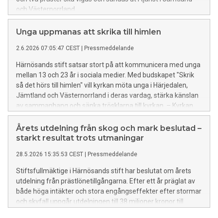
och Västernorrland.
Unga uppmanas att skrika till himlen
2.6.2026 07:05:47 CEST
|
Pressmeddelande
Härnösands stift satsar stort på att kommunicera med unga
mellan 13 och 23 år i sociala medier. Med budskapet "Skrik
så det hörs till himlen" vill kyrkan möta unga i Härjedalen,
Jämtland och Västernorrland i deras vardag, stärka känslan
av sammanhang och sänka trösklarna till kyrkan. – Kyrkan
ska vara närvarande där livet pågår. När unga söker mening
och sammanhang behöver församlingen vara en plats som
Årets utdelning från skog och mark beslutad –
lyssnar och bär över tid, säger biskop Teresia Boström.
starkt resultat trots utmaningar
28.5.2026 15:35:53 CEST
|
Pressmeddelande
Stiftsfullmäktige i Härnösands stift har beslutat om årets
utdelning från prästlönetillgångarna. Efter ett år präglat av
både höga intäkter och stora engångseffekter efter stormar
och skyfall uppgår utdelningen till 38 miljoner kronor till
Svenska kyrkans verksamhet.