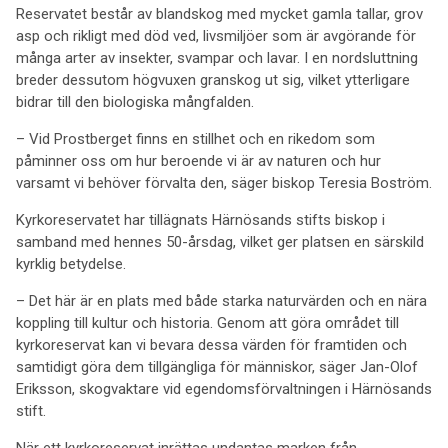
Reservatet består av blandskog med mycket gamla tallar, grov
asp och rikligt med död ved, livsmiljöer som är avgörande för
många arter av insekter, svampar och lavar. I en nordsluttning
breder dessutom högvuxen granskog ut sig, vilket ytterligare
bidrar till den biologiska mångfalden.
– Vid Prostberget finns en stillhet och en rikedom som
påminner oss om hur beroende vi är av naturen och hur
varsamt vi behöver förvalta den, säger biskop Teresia Boström.
Kyrkoreservatet har tillägnats Härnösands stifts biskop i
samband med hennes 50-årsdag, vilket ger platsen en särskild
kyrklig betydelse.
– Det här är en plats med både starka naturvärden och en nära
koppling till kultur och historia. Genom att göra området till
kyrkoreservat kan vi bevara dessa värden för framtiden och
samtidigt göra dem tillgängliga för människor, säger Jan-Olof
Eriksson, skogvaktare vid egendomsförvaltningen i Härnösands
stift.