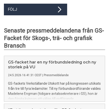
FÖLJ
Senaste pressmeddelandena från GS-
Facket för Skogs-, trä- och grafisk
Bransch
GS-facket har en ny förbundsledning och ny
storlek på VU
24.5.2026 16:41:31 CEST
|
Pressmeddelande
GS-fackets Verkställande Utskott har på kongressen utökats
från tre till fyra ledamöter. Till ny förbundsordförande valdes
Madelene Engman (tidigare avtalssekreterare i GS), hon är
den första kvinnan att väljas till ordförande.