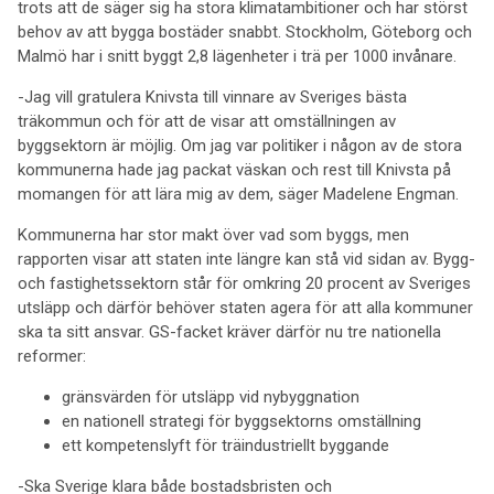
trots att de säger sig ha stora klimatambitioner och har störst
behov av att bygga bostäder snabbt. Stockholm, Göteborg och
Malmö har i snitt byggt 2,8 lägenheter i trä per 1000 invånare.
-Jag vill gratulera Knivsta till vinnare av Sveriges bästa
träkommun och för att de visar att omställningen av
byggsektorn är möjlig. Om jag var politiker i någon av de stora
kommunerna hade jag packat väskan och rest till Knivsta på
momangen för att lära mig av dem, säger Madelene Engman.
Kommunerna har stor makt över vad som byggs, men
rapporten visar att staten inte längre kan stå vid sidan av. Bygg-
och fastighetssektorn står för omkring 20 procent av Sveriges
utsläpp och därför behöver staten agera för att alla kommuner
ska ta sitt ansvar. GS-facket kräver därför nu tre nationella
reformer:
gränsvärden för utsläpp vid nybyggnation
en nationell strategi för byggsektorns omställning
ett kompetenslyft för träindustriellt byggande
-Ska Sverige klara både bostadsbristen och