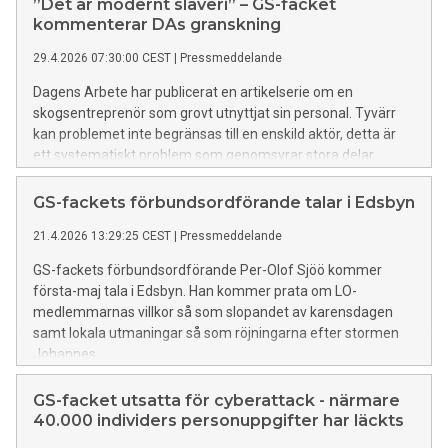
”Det är modernt slaveri” – GS-facket
kommenterar DAs granskning
29.4.2026 07:30:00 CEST
|
Pressmeddelande
Dagens Arbete har publicerat en artikelserie om en
skogsentreprenör som grovt utnyttjat sin personal. Tyvärr
kan problemet inte begränsas till en enskild aktör, detta är
ett systematiskt problem som genomsyrar stora delar
skogsbranschen. De med störst ansvar för att komma
tillrätta med problemet är skogsbolagen som köper
GS-fackets förbundsordförande talar i Edsbyn
skogsvårdstjänster av entreprenörer.
21.4.2026 13:29:25 CEST
|
Pressmeddelande
GS-fackets förbundsordförande Per-Olof Sjöö kommer
första-maj tala i Edsbyn. Han kommer prata om LO-
medlemmarnas villkor så som slopandet av karensdagen
samt lokala utmaningar så som röjningarna efter stormen
Johannes.
GS-facket utsatta för cyberattack - närmare
40.000 individers personuppgifter har läckts