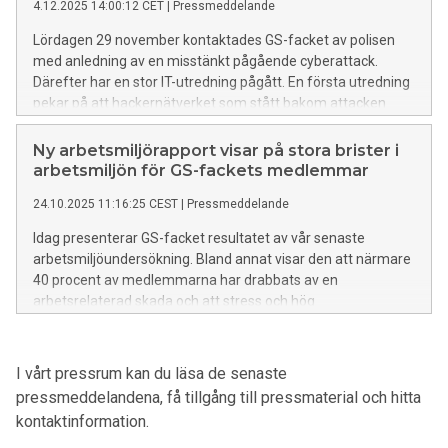
4.12.2025 14:00:12 CET
|
Pressmeddelande
Lördagen 29 november kontaktades GS-facket av polisen
med anledning av en misstänkt pågående cyberattack.
Därefter har en stor IT-utredning pågått. En första utredning
pekar på att hackernätverket som stått bakom attacken
hämtat ut en betydande mängd data från våra servrar,
därför betraktar vi våra medlemmars personuppgifter som
Ny arbetsmiljörapport visar på stora brister i
läckta. GS-facket uppmanar sina medlemmar att iaktta
arbetsmiljön för GS-fackets medlemmar
extra mycket försiktighet.
24.10.2025 11:16:25 CEST
|
Pressmeddelande
Idag presenterar GS-facket resultatet av vår senaste
arbetsmiljöundersökning. Bland annat visar den att närmare
40 procent av medlemmarna har drabbats av en
arbetsrelaterad skada och att stress och hög
arbetsbelastning är den vanligaste orsaken. Rapporten visar
också på arbetsgivarnas utbredda slarv med det
systematiska arbetsmiljöarbetet. GS-facket kräver åtgärder
I vårt pressrum kan du läsa de senaste
för en trygg arbetsmiljö för våra medlemmar.
pressmeddelandena, få tillgång till pressmaterial och hitta
kontaktinformation.