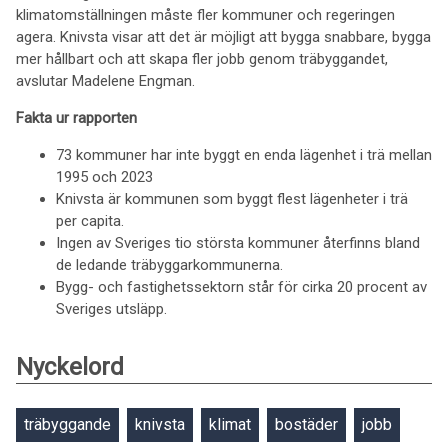
klimatomställningen måste fler kommuner och regeringen
agera. Knivsta visar att det är möjligt att bygga snabbare, bygga
mer hållbart och att skapa fler jobb genom träbyggandet,
avslutar Madelene Engman.
Fakta ur rapporten
73 kommuner har inte byggt en enda lägenhet i trä mellan
1995 och 2023
Knivsta är kommunen som byggt flest lägenheter i trä
per capita.
Ingen av Sveriges tio största kommuner återfinns bland
de ledande träbyggarkommunerna.
Bygg- och fastighetssektorn står för cirka 20 procent av
Sveriges utsläpp.
Nyckelord
träbyggande
knivsta
klimat
bostäder
jobb