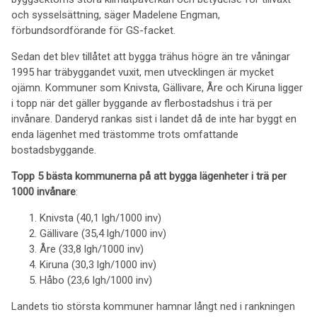
och sysselsättning, säger Madelene Engman,
förbundsordförande för GS-facket.
Sedan det blev tillåtet att bygga trähus högre än tre våningar
1995 har träbyggandet vuxit, men utvecklingen är mycket
ojämn. Kommuner som Knivsta, Gällivare, Åre och Kiruna ligger
i topp när det gäller byggande av flerbostadshus i trä per
invånare. Danderyd rankas sist i landet då de inte har byggt en
enda lägenhet med trästomme trots omfattande
bostadsbyggande.
Topp 5 bästa kommunerna på att bygga lägenheter i trä per
1000 invånare
:
Knivsta (40,1 lgh/1000 inv)
Gällivare (35,4 lgh/1000 inv)
Åre (33,8 lgh/1000 inv)
Kiruna (30,3 lgh/1000 inv)
Håbo (23,6 lgh/1000 inv)
Landets tio största kommuner hamnar långt ned i rankningen