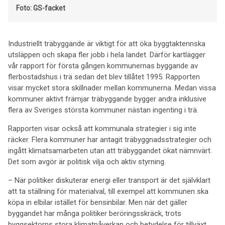
Foto: GS-facket
Industriellt träbyggande är viktigt för att öka byggtaktennska
utsläppen och skapa fler jobb i hela landet. Därför kartlägger
vår rapport för första gången kommunernas byggande av
flerbostadshus i trä sedan det blev tillåtet 1995. Rapporten
visar mycket stora skillnader mellan kommunerna. Medan vissa
kommuner aktivt främjar träbyggande bygger andra inklusive
flera av Sveriges största kommuner nästan ingenting i trä.
Rapporten visar också att kommunala strategier i sig inte
räcker. Flera kommuner har antagit träbyggnadsstrategier och
ingått klimatsamarbeten utan att träbyggandet ökat nämnvärt.
Det som avgör är politisk vilja och aktiv styrning.
– När politiker diskuterar energi eller transport är det självklart
att ta ställning för materialval, till exempel att kommunen ska
köpa in elbilar istället för bensinbilar. Men när det gäller
byggandet har många politiker beröringsskräck, trots
byggsektorns stora klimatpåverkan och betydelse för tillväxt