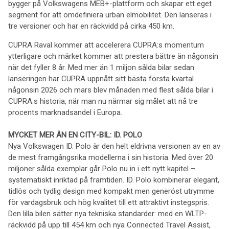
bygger på Volkswagens MEB+-plattform och skapar ett eget
segment för att omdefiniera urban elmobilitet. Den lanseras i
tre versioner och har en räckvidd på cirka 450 km.
CUPRA Raval kommer att accelerera CUPRA:s momentum
ytterligare och märket kommer att prestera bättre än någonsin
när det fyller 8 år. Med mer än 1 miljon sålda bilar sedan
lanseringen har CUPRA uppnått sitt bästa första kvartal
någonsin 2026 och mars blev månaden med flest sålda bilar i
CUPRA:s historia, när man nu närmar sig målet att nå tre
procents marknadsandel i Europa.
MYCKET MER ÄN EN CITY-BIL: ID. POLO
Nya Volkswagen ID. Polo är den helt eldrivna versionen av en av
de mest framgångsrika modellerna i sin historia. Med över 20
miljoner sålda exemplar går Polo nu in i ett nytt kapitel –
systematiskt inriktad på framtiden. ID. Polo kombinerar elegant,
tidlös och tydlig design med kompakt men generöst utrymme
för vardagsbruk och hög kvalitet till ett attraktivt instegspris.
Den lilla bilen sätter nya tekniska standarder: med en WLTP-
räckvidd på upp till 454 km och nya Connected Travel Assist,