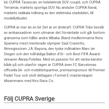
bil; CUPRA Tavascan, en helelektrisk SUV-coupé; och CUPRA
Terramar, märkets sportiga SUV. Nu ansluter CUPRA Raval,
märkets radikala tolkning av den elektriska stadsbilen, till
modellutbudet.
CUPRA är mer än en bil. Det är en drivkraft. CUPRA Tribe består
av ambassadörer som utmanar det förväntade och går bortom
gränserna som håller andra tillbaka. Bland medlemmarna finns
Spaniens mest meriterade olympier Saúl Craviotto,
filmregissören J.A. Bayona, den tyske målvakten Marc ter
Stegen och den tvåfaldiga Ballon d’Or- och Best FIFA Award-
vinnaren Alexia Putellas. Med en passion för att väcka känslor
både på och utanför vägen är CUPRA även FC Barcelonas
officiella bil- och mobilitetspartner, premiumsponsor till Premier
Padel Tour och stolt deltagare i Formel E-mästerskapet
tillsammans med Kiro Race Co.
Följ CUPRA Sverige