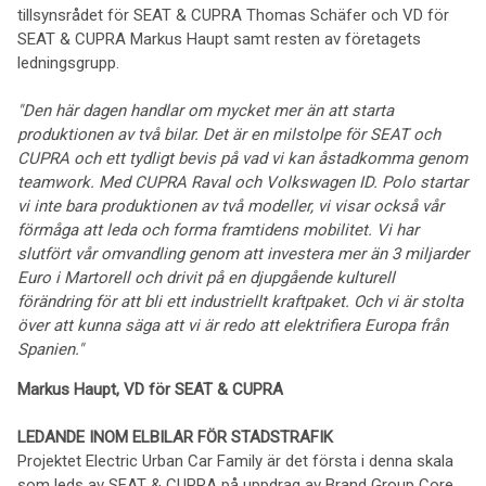
tillsynsrådet för SEAT & CUPRA Thomas Schäfer och VD för
SEAT & CUPRA Markus Haupt samt resten av företagets
ledningsgrupp.
"Den här dagen handlar om mycket mer än att starta
produktionen av två bilar.
Det är en milstolpe för SEAT och
CUPRA och ett tydligt bevis på vad vi kan åstadkomma genom
teamwork. Med CUPRA Raval och Volkswagen ID. Polo startar
vi inte bara produktionen av två modeller, vi visar också vår
förmåga att leda och forma framtidens mobilitet. Vi har
slutfört vår omvandling genom att investera mer än 3 miljarder
Euro i Martorell och drivit på en djupgående kulturell
förändring för att bli ett industriellt kraftpaket. Och vi är stolta
över att kunna säga att vi är redo att elektrifiera Europa från
Spanien."
Markus Haupt, VD för SEAT & CUPRA
LEDANDE INOM ELBILAR FÖR STADSTRAFIK
Projektet Electric Urban Car Family är det första i denna skala
som leds av SEAT & CUPRA på uppdrag av Brand Group Core,