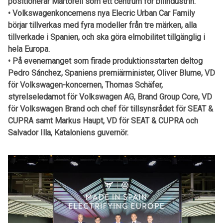
positionerar Martorell som ett centrum för bilindustrin.
• Volkswagenkoncernens nya Elecric Urban Car Family
börjar tillverkas med fyra modeller från tre märken, alla
tillverkade i Spanien, och ska göra elmobilitet tillgänglig i
hela Europa.
• På evenemanget som firade produktionsstarten deltog
Pedro Sánchez, Spaniens premiärminister, Oliver Blume, VD
för Volkswagen-koncernen, Thomas Schäfer,
styrelseledamot för Volkswagen AG, Brand Group Core, VD
för Volkswagen Brand och chef för tillsynsrådet för SEAT &
CUPRA samt Markus Haupt, VD för SEAT & CUPRA och
Salvador Illa, Kataloniens guvernör.