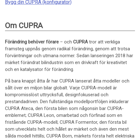
Bygg din CUPRA (konfigurator)
Om CUPRA
Förändring behöver förare
– och
CUPRA
tror att verkliga
framsteg uppnås genom radikal förändring, genom att trotsa
förväntningar och utmana normer. Sedan lanseringen 2018 har
märket förändrat bilindustrin som en drivkraft för kreativitet
och en katalysator för förändring.
På bara knappt åtta år har CUPRA lanserat åtta modeller och
sålt över en miljon bilar globalt. Varje CUPRA-modell är
kompromisslöst uttrycksfull, designfokuserad och
prestandadriven. Den fullständiga modellportföljen inkluderar
CUPRA Ateca, den första bilen som någonsin bar CUPRA-
emblemet; CUPRA Leon, omarbetad och förfinad som en
fristående CUPRA-modell; CUPRA Formentor, den första bil
som utvecklats helt och hållet av märket och även den mest
sålda modell hittills; CUPRA Born, märkets första helt elektriska