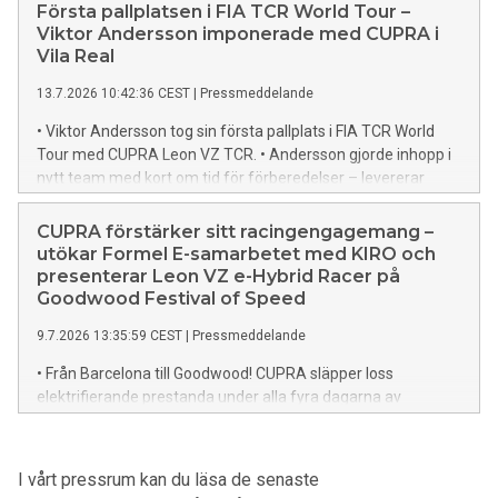
nybilsgaranti, 3 års fri service och 3 års assistans ingår alltid
Första pallplatsen i FIA TCR World Tour –
för svenska kunder. • Plus-varianten har ny
Viktor Andersson imponerade med CUPRA i
litiumjärnfosfatbatteriteknik (LFP) som ger upp till 300 km
Vila Real
räckvidd. • Förhöj CUPRA Raval Plus-upplevelsen ytterligare
13.7.2026 10:42:36 CEST
|
Pressmeddelande
med tre uppgraderingspaket: EDGE, DRIVE och LIGHT &
SOUND.
• Viktor Andersson tog sin första pallplats i FIA TCR World
Tour med CUPRA Leon VZ TCR. • Andersson gjorde inhopp i
nytt team med kort om tid för förberedelser – levererar
starkt ändå. • ”Det här visar att CUPRA Leon VZ TCR klarar
och är snabb på alla sorters banor”, säger Viktor Andersson.
CUPRA förstärker sitt racingengagemang –
utökar Formel E-samarbetet med KIRO och
presenterar Leon VZ e-Hybrid Racer på
Goodwood Festival of Speed
9.7.2026 13:35:59 CEST
|
Pressmeddelande
• Från Barcelona till Goodwood! CUPRA släpper loss
elektrifierande prestanda under alla fyra dagarna av
Goodwood Festival of Speed 2026, både på scen och bana. •
CUPRA förstärker sitt engagemang inom racing och
bekräftar att Formel E-samarbetet med KIRO Race Co har
I vårt pressrum kan du läsa de senaste
förlängts när mästerskapet går in i den nya Gen4-eran. •