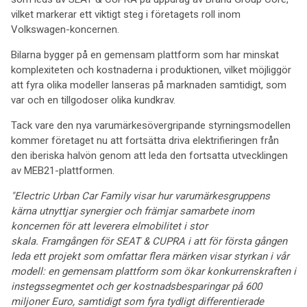
vilket markerar ett viktigt steg i företagets roll inom
Volkswagen-koncernen.
Bilarna bygger på en gemensam plattform som har minskat
komplexiteten och kostnaderna i produktionen, vilket möjliggör
att fyra olika modeller lanseras på marknaden samtidigt, som
var och en tillgodoser olika kundkrav.
Tack vare den nya varumärkesövergripande styrningsmodellen
kommer företaget nu att fortsätta driva elektrifieringen från
den iberiska halvön genom att leda den fortsatta utvecklingen
av MEB21-plattformen.
"Electric Urban Car Family visar hur varumärkesgruppens
kärna utnyttjar synergier och främjar samarbete inom
koncernen för att leverera elmobilitet i stor
skala. Framgången för SEAT & CUPRA i att för första gången
leda ett projekt som omfattar flera märken visar styrkan i vår
modell: en gemensam plattform som ökar konkurrenskraften i
instegssegmentet och ger kostnadsbesparingar på 600
miljoner Euro, samtidigt som fyra tydligt differentierade