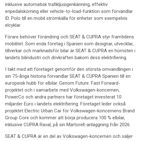
inklusive automatisk trafikljusigenkänning, effektiv
enpedalskörning eller vehicle-to-load-funktion som förvandlar
ID. Polo till en mobil strömkälla för enheter som exempelvis
elcyklar.
Förare behöver förändring och SEAT & CUPRA styr framtidens
mobilitet. Som enda företag i Spanien som designar, utvecklar,
tillverkar och marknadsför bilar är SEAT & CUPRA en hörnsten i
landets bilindustri och drivkraften bakom dess elektrifiering.
I takt med att företaget genomför den största omvandlingen i
sin 75-åriga historia förvandlar SEAT & CUPRA Spanien till en
europeisk hubb för elbilar. Genom Future: Fast Forward-
projektet och i samarbete med Volkswagen-koncernen,
PowerCo och andra partners har företaget investerat 10
miljarder Euro i landets elektrifiering. Företaget leder också
projektet Electric Urban Car för Volkswagen-koncernens Brand
Group Core och kommer att börja producera 100 % elbilar,
inklusive CUPRA Raval, på sin Martorell-anläggning från 2026.
SEAT & CUPRA är en del av Volkswagen-koncernen och säljer