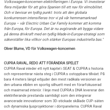
Volkswagen-koncernen elektrifieringen i Europa.
Vi investerar
flera miljarder för att göra Spanien till ett nav för elmobilitet.
Och vi bevisar en tydlig punkt: trots att den globala
konkurrensen intensifieras tror vi på vår hemmamarknad
Europa – vår Electric Urban Car Family kommer att komma
från Europa, för Europa. Det är nu avgörande att bygga vidare
på denna drivkraft med en tydlig Made-in-Europe-strategi som
säkerställer lika villkor och stärker Europas industriella bas."
Oliver Blume, VD för Volkswagen-koncernen
CUPRA RAVAL, REDO ATT FÖRÄNDRA SPELET
CUPRA Raval inleder ett nytt kapitel i SEAT & CUPRA:s historia
och representerar nästa steg i CUPRA:s ostoppbara tillväxt. På
bara 4 meters längd erbjuder den mest radikala versionen av
den urbana elbilen en sportig silhuett med en förarfokuserad
och maximerad interiör. I linje med CUPRA:s DNA levererar den
elektrifierande prestanda samtidigt som den integrerar
avancerade innovationer som 3D-stickade skålade CUP-säten
och dynamiska ljusprojektioner i dörrpanelerna. CUPRA Raval