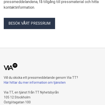
pressmeddelandena, få tillgång till pressmaterial och hitta
Från väg till racerbana – CUPRA Leon VZ e-Hybrid Racer är
kontaktinformation.
redo att omdefiniera prestanda och tänja på gränserna för
elektrifiering.
BESÖK VÅRT PRESSRUM
Vill du skicka ett pressmeddelande genom Via TT?
Här hittar du mer information om tjänsten
Via TT, en tjänst från TT Nyhetsbyrån
105 12 Stockholm
Östgötagatan 100