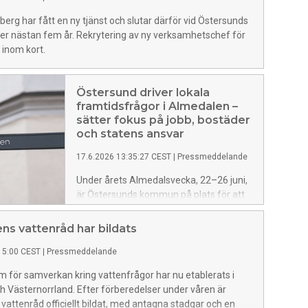
erg har fått en ny tjänst och slutar därför vid Östersunds
r nästan fem år. Rekrytering av ny verksamhetschef för
 inom kort.
Östersund driver lokala
framtidsfrågor i Almedalen –
sätter fokus på jobb, bostäder
och statens ansvar
17.6.2026 13:35:27 CEST
|
Pressmeddelande
Under årets Almedalsvecka, 22–26 juni,
är Östersunds kommun på plats för att
driva frågor som är avgörande för
kommunens och länets utveckling.
ens vattenråd har bildats
Genom flera seminarier lyfts behovet av
15:00 CEST
|
Pressmeddelande
statliga infrastruktursatsningar,
snabbare bostadsbyggande och
um för samverkan kring vattenfrågor har nu etablerats i
strategier för att säkra framtidens
 Västernorrland. Efter förberedelser under våren är
kompetensförsörjning till både näringsliv
 vattenråd officiellt bildat, med antagna stadgar och en