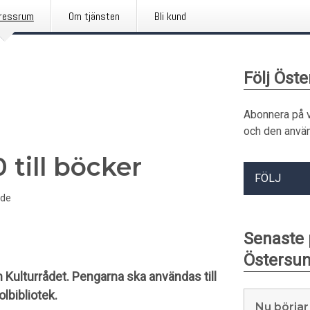
ressrum
Om tjänsten
Bli kund
Följ Ös
Abonnera på 
och den använ
 till böcker
FÖLJ
nde
Senaste
Östersu
ån Kulturrådet. Pengarna ska användas till
olbibliotek.
Nu börjar