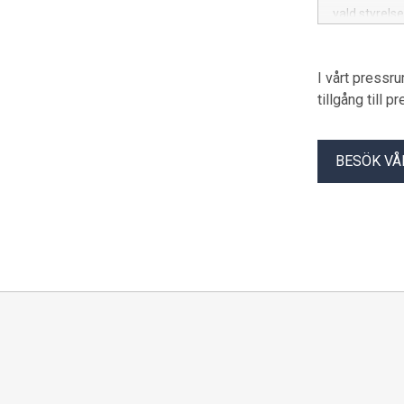
vald styrelse
I vårt pressr
tillgång till 
BESÖK VÅ