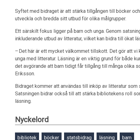
Syftet med bidraget är att stärka tillgången till böcker oc
utveckla och bredda sitt utbud för olika målgrupper.
Ett särskilt fokus ligger på barn och unga. Genom satsningen
inkluderande utbud av litteratur, vilket kan bidra till ökat l
– Det här är ett mycket välkommet tillskott. Det gör att vi
unga med litteratur. Läsning är en viktig grund för både ku
det avgörande att barn tidigt får tillgång till många olika
Eriksson.
Bidraget kommer att användas till inköp av litteratur som 
Satsningen bidrar också till att stärka bibliotekens roll
läsning.
Nyckelord
bibliotek
böcker
statsbidrag
läsning
barn