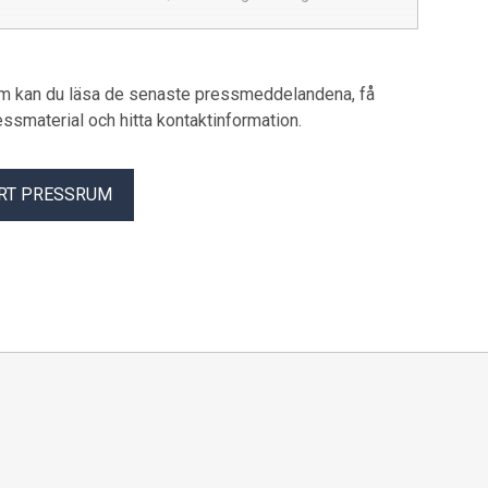
och offentlig sektor.
.
um kan du läsa de senaste pressmeddelandena, få
pressmaterial och hitta kontaktinformation.
RT PRESSRUM