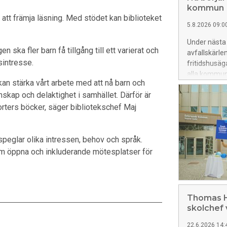
kommun
h att främja läsning. Med stödet kan biblioteket
5.8.2026 09:0
Under nästa
 ska fler barn få tillgång till ett varierat och
avfallskärlen
äsintresse.
fritidshusäg
alla kommune
 kan stärka vårt arbete med att nå barn och
nskap och delaktighet i samhället. Därför är
 sorters böcker, säger bibliotekschef Maj
speglar olika intressen, behov och språk.
 som öppna och inkluderande mötesplatser för
Thomas H
skolchef
22.6.2026 14: