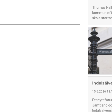
Thomas Hallb
kommun efte
skola startar
Indalsälv
15.6.2026 13:
Ett nytt for
Jämtland och
Indalsälvens