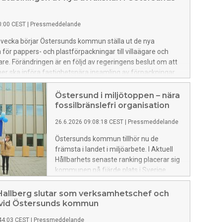
0:00 CEST
|
Pressmeddelande
 vecka börjar Östersunds kommun ställa ut de nya
 för pappers- och plastförpackningar till villaägare och
are. Förändringen är en följd av regeringens beslut om att
r ska införa fastighetsnära insamling av förpackningar.
Östersund i miljötoppen – nära
fossilbränslefri organisation
26.6.2026 09:08:18 CEST
|
Pressmeddelande
Östersunds kommun tillhör nu de
främsta i landet i miljöarbete. I Aktuell
Hållbarhets senaste ranking placerar sig
kommunen på fjärde plats i Sverige.
Samtidigt visar nya siffror att
kommunen nästan nått målet om en
allberg slutar som verksamhetschef och
fossilbränslefri organisation.
 vid Östersunds kommun
44:03 CEST
|
Pressmeddelande