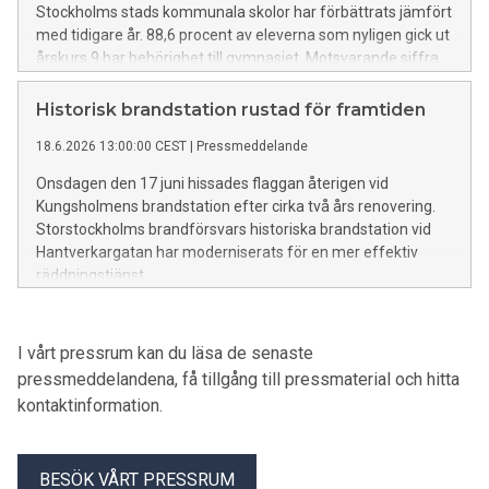
Stockholms stads kommunala skolor har förbättrats jämfört
med tidigare år. 88,6 procent av eleverna som nyligen gick ut
årskurs 9 har behörighet till gymnasiet. Motsvarande siffra
vid samma tid förra året var 87,3 procent. Behörigheten har
inte varit så här hög sedan nuvarande betygssystem
Historisk brandstation rustad för framtiden
infördes.
18.6.2026 13:00:00 CEST
|
Pressmeddelande
Onsdagen den 17 juni hissades flaggan återigen vid
Kungsholmens brandstation efter cirka två års renovering.
Storstockholms brandförsvars historiska brandstation vid
Hantverkargatan har moderniserats för en mer effektiv
räddningstjänst.
I vårt pressrum kan du läsa de senaste
pressmeddelandena, få tillgång till pressmaterial och hitta
kontaktinformation.
BESÖK VÅRT PRESSRUM