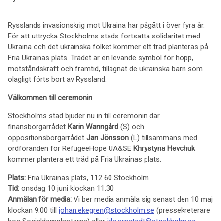
Rysslands invasionskrig mot Ukraina har pågått i över fyra år.
För att uttrycka Stockholms stads fortsatta solidaritet med
Ukraina och det ukrainska folket kommer ett träd planteras på
Fria Ukrainas plats. Trädet är en levande symbol för hopp,
motståndskraft och framtid, tillägnat de ukrainska barn som
olagligt förts bort av Ryssland.
Välkommen till ceremonin
Stockholms stad bjuder nu in till ceremonin där
finansborgarrådet
Karin Wanngård
(S) och
oppositionsborgarrådet
Jan Jönsson
(L) tillsammans med
ordföranden för RefugeeHope UA&SE
Khrystyna Hevchuk
kommer plantera ett träd på Fria Ukrainas plats.
Plats:
Fria Ukrainas plats, 112 60 Stockholm
Tid:
onsdag 10 juni klockan 11.30
Anmälan för media:
Vi ber media anmäla sig senast den 10 maj
klockan 9.00 till
johan.ekegren@stockholm.se
(pressekreterare