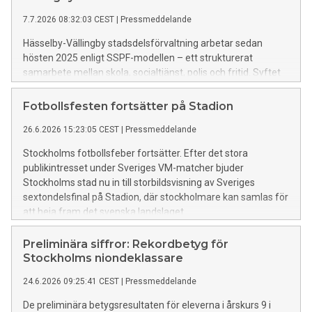
7.7.2026 08:32:03 CEST
|
Pressmeddelande
Hässelby-Vällingby stadsdelsförvaltning arbetar sedan
hösten 2025 enligt SSPF-modellen – ett strukturerat
samarbete mellan skola, socialtjänst, polis och fritid. Syftet
är att förebygga brott och ge tidigt stöd till barn och unga
som riskerar att hamna i kriminalitet.
Fotbollsfesten fortsätter på Stadion
26.6.2026 15:23:05 CEST
|
Pressmeddelande
Stockholms fotbollsfeber fortsätter. Efter det stora
publikintresset under Sveriges VM-matcher bjuder
Stockholms stad nu in till storbildsvisning av Sveriges
sextondelsfinal på Stadion, där stockholmare kan samlas för
att heja fram det svenska landslaget.
Preliminära siffror: Rekordbetyg för
Stockholms niondeklassare
24.6.2026 09:25:41 CEST
|
Pressmeddelande
De preliminära betygsresultaten för eleverna i årskurs 9 i