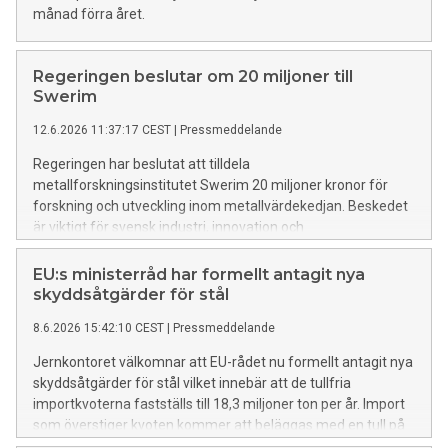
månad förra året.
Regeringen beslutar om 20 miljoner till
Swerim
12.6.2026 11:37:17 CEST
|
Pressmeddelande
Regeringen har beslutat att tilldela
metallforskningsinstitutet Swerim 20 miljoner kronor för
forskning och utveckling inom metallvärdekedjan. Beskedet
är viktigt för svensk industri, innovation och
försörjningstrygghet.
EU:s ministerråd har formellt antagit nya
skyddsåtgärder för stål
8.6.2026 15:42:10 CEST
|
Pressmeddelande
Jernkontoret välkomnar att EU-rådet nu formellt antagit nya
skyddsåtgärder för stål vilket innebär att de tullfria
importkvoterna fastställs till 18,3 miljoner ton per år. Import
som överstiger kvoten kommer att beläggas med en tull på
50 procent.