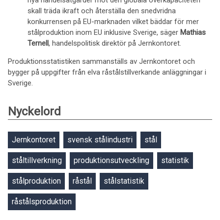
nya handelsåtgärder mot den globala överkapaciteten
skall träda ikraft och återställa den snedvridna
konkurrensen på EU-marknaden vilket bäddar för mer
stålproduktion inom EU inklusive Sverige, säger
Mathias
Ternell
, handelspolitisk direktör på Jernkontoret.
Produktionsstatistiken sammanställs av Jernkontoret och
bygger på uppgifter från elva råstålstillverkande anläggningar i
Sverige.
Nyckelord
Jernkontoret
svensk stålindustri
stål
ståltillverkning
produktionsutveckling
statistik
stålproduktion
råstål
stålstatistik
råstålsproduktion