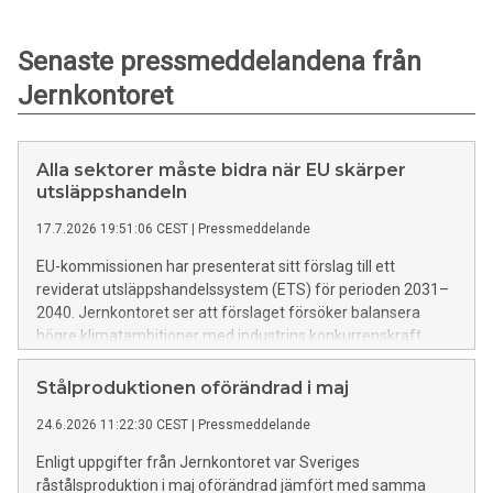
Senaste pressmeddelandena från
Jernkontoret
Alla sektorer måste bidra när EU skärper
utsläppshandeln
17.7.2026 19:51:06 CEST
|
Pressmeddelande
EU-kommissionen har presenterat sitt förslag till ett
reviderat utsläppshandelssystem (ETS) för perioden 2031–
2040. Jernkontoret ser att förslaget försöker balansera
högre klimatambitioner med industrins konkurrenskraft,
men efterlyser en tydligare ansvarsfördelning för
utsläppsminskningarna och bättre villkor för exportindustrin.
Stålproduktionen oförändrad i maj
24.6.2026 11:22:30 CEST
|
Pressmeddelande
Enligt uppgifter från Jernkontoret var Sveriges
råstålsproduktion i maj oförändrad jämfört med samma