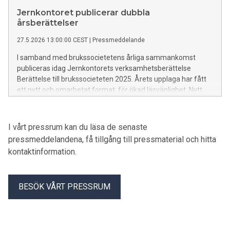
Jernkontoret publicerar dubbla
årsberättelser
27.5.2026 13:00:00 CEST
|
Pressmeddelande
I samband med brukssocietetens årliga sammankomst
publiceras idag Jernkontorets verksamhetsberättelse
Berättelse till brukssocieteten 2025. Årets upplaga har fått
ett nytt och omarbetat format, för ökad läsvänlighet. Nytt
för i år är också att Jernkontorets Annaler, som
sammanfattar Jernkontorets forskningsverksamhet,
publiceras samtidigt.
I vårt pressrum kan du läsa de senaste
pressmeddelandena, få tillgång till pressmaterial och hitta
kontaktinformation.
BESÖK VÅRT PRESSRUM