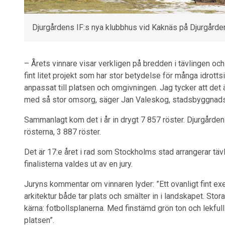
Djurgårdens IF:s nya klubbhus vid Kaknäs på Djurgården
– Årets vinnare visar verkligen på bredden i tävlingen och
fint litet projekt som har stor betydelse för många idrott
anpassat till platsen och omgivningen. Jag tycker att det ä
med så stor omsorg, säger Jan Valeskog, stadsbyggnadsb
Sammanlagt kom det i år in drygt 7 857 röster. Djurgården
rösterna, 3 887 röster.
Det är 17:e året i rad som Stockholms stad arrangerar tä
finalisterna valdes ut av en jury.
Juryns kommentar om vinnaren lyder: ”Ett ovanligt fint 
arkitektur både tar plats och smälter in i landskapet. Sto
kärna: fotbollsplanerna. Med finstämd grön ton och lekful
platsen”.