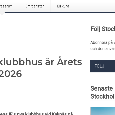
ressrum
Om tjänsten
Bli kund
Följ Sto
Abonnera på 
och den använ
klubbhus är Årets
FÖLJ
2026
Senaste
Stockhol
dens IF:s nya klubbhus vid Kaknäs på