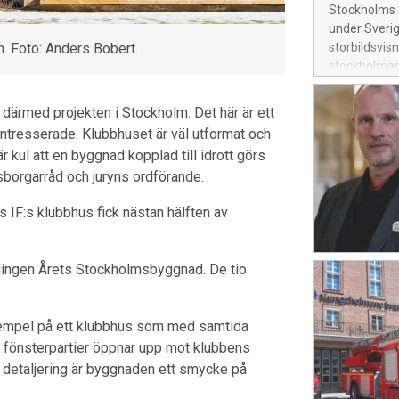
Stockholms f
under Sverig
. Foto: Anders Bobert.
storbildsvis
stockholmare
 därmed projekten i Stockholm. Det här är ett
sintresserade. Klubbhuset är väl utformat och
r kul att en byggnad kopplad till idrott görs
orgarråd och juryns ordförande.
s IF:s klubbhus fick nästan hälften av
vlingen Årets Stockholmsbyggnad. De tio
exempel på ett klubbhus som med samtida
ra fönsterpartier öppnar upp mot klubbens
l detaljering är byggnaden ett smycke på