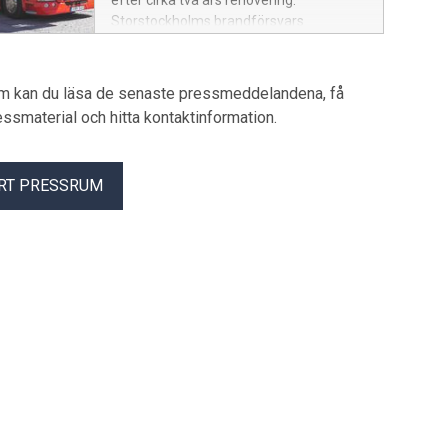
efter cirka två års renovering.
Storstockholms brandförsvars
historiska brandstation vid
Hantverkargatan har moderniserats för
en mer effektiv räddningstjänst.
um kan du läsa de senaste pressmeddelandena, få
pressmaterial och hitta kontaktinformation.
RT PRESSRUM