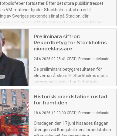
otbollsfeber fortsätter. Efter det stora publikintresset
es VM-matcher bjuder Stockholms stad nu in till
ning av Sveriges sextondelsfinal på Stadion, där
 kan samlas för att heja fram det svenska landslaget.
Preliminära siffror:
Rekordbetyg för Stockholms
niondeklassare
24.6.2026 09:25:41 CEST
|
Pressmeddelande
De preliminära betygsresultaten för
eleverna i årskurs 9 i Stockholms stads
kommunala skolor har förbättrats
jämfört med tidigare år. 88,6 procent av
eleverna som nyligen gick ut årskurs 9
Historisk brandstation rustad
har behörighet till gymnasiet.
för framtiden
Motsvarande siffra vid samma tid förra
18.6.2026 13:00:00 CEST
|
Pressmeddelande
året var 87,3 procent. Behörigheten har
inte varit så här hög sedan nuvarande
Onsdagen den 17 juni hissades flaggan
betygssystem infördes.
återigen vid Kungsholmens brandstation