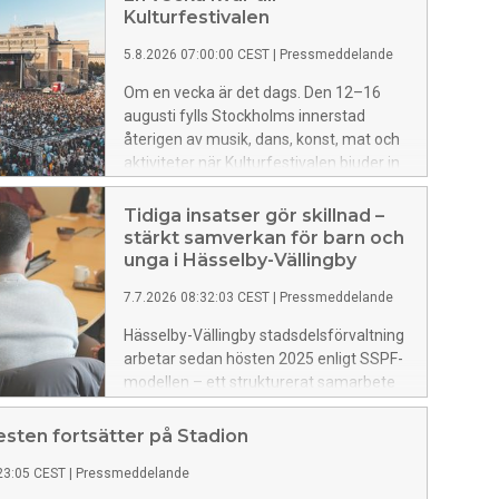
Kulturfestivalen
5.8.2026 07:00:00 CEST
|
Pressmeddelande
Om en vecka är det dags. Den 12–16
augusti fylls Stockholms innerstad
återigen av musik, dans, konst, mat och
aktiviteter när Kulturfestivalen bjuder in
till fem dagar med fri entré.
Tidiga insatser gör skillnad –
stärkt samverkan för barn och
unga i Hässelby-Vällingby
7.7.2026 08:32:03 CEST
|
Pressmeddelande
Hässelby-Vällingby stadsdelsförvaltning
arbetar sedan hösten 2025 enligt SSPF-
modellen – ett strukturerat samarbete
mellan skola, socialtjänst, polis och fritid.
Syftet är att förebygga brott och ge
esten fortsätter på Stadion
tidigt stöd till barn och unga som riskerar
23:05 CEST
|
Pressmeddelande
att hamna i kriminalitet.