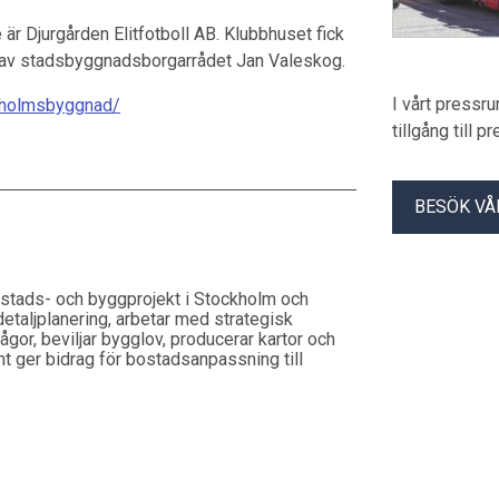
är Djurgården Elitfotboll AB. Klubbhuset fick
 ut av stadsbyggnadsborgarrådet Jan Valeskog.
I vårt pressr
ckholmsbyggnad/
tillgång till 
BESÖK VÅ
stads- och byggprojekt i Stockholm och
detaljplanering, arbetar med strategisk
rågor, beviljar bygglov, producerar kartor och
t ger bidrag för bostadsanpassning till