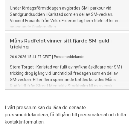
Under lördagsförmiddagen avgjordes SM i parkour vid
Sandgrundsudden i Karlstad som en del av SM-veckan.
Vincent Froiants från Velox Freerun tog hem titeln efter en
spännande finalomgång.
Måns Rudfeldt vinner sitt fjärde SM-guld i
tricking
26.6.2026 15:41:27 CEST
|
Pressmeddelande
Stora Torget i Karlstad var fullt av nyfikna åskådare när SM i
tricking drog igång vid lunchtid på fredagen som en del av
SM-veckan. Efter flera spännande battles korades Måns
Rudfeldt från Street Mentality Stockholm till ny svensk
mästare.
I vårt pressrum kan du läsa de senaste
pressmeddelandena, få tillgång till pressmaterial och hitta
kontaktinformation.