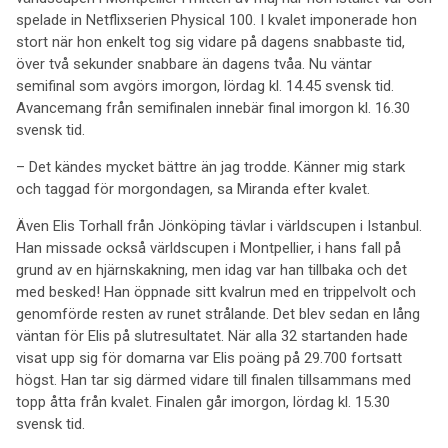
spelade in Netflixserien Physical 100. I kvalet imponerade hon
stort när hon enkelt tog sig vidare på dagens snabbaste tid,
över två sekunder snabbare än dagens tvåa. Nu väntar
semifinal som avgörs imorgon, lördag kl. 14.45 svensk tid.
Avancemang från semifinalen innebär final imorgon kl. 16.30
svensk tid.
– Det kändes mycket bättre än jag trodde. Känner mig stark
och taggad för morgondagen, sa Miranda efter kvalet.
Även Elis Torhall från Jönköping tävlar i världscupen i Istanbul.
Han missade också världscupen i Montpellier, i hans fall på
grund av en hjärnskakning, men idag var han tillbaka och det
med besked! Han öppnade sitt kvalrun med en trippelvolt och
genomförde resten av runet strålande. Det blev sedan en lång
väntan för Elis på slutresultatet. När alla 32 startanden hade
visat upp sig för domarna var Elis poäng på 29.700 fortsatt
högst. Han tar sig därmed vidare till finalen tillsammans med
topp åtta från kvalet. Finalen går imorgon, lördag kl. 15.30
svensk tid.