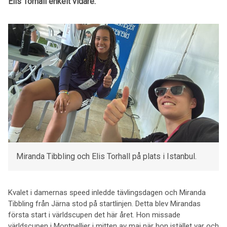
Elis Torhall enkelt vidare.
Miranda Tibbling och Elis Torhall på plats i Istanbul.
Kvalet i damernas speed inledde tävlingsdagen och Miranda
Tibbling från Järna stod på startlinjen. Detta blev Mirandas
första start i världscupen det här året. Hon missade
världscupen i Montpellier i mitten av maj när hon istället var och