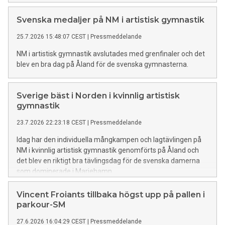
representera Sverige och i listan finns flera rutinerade
gymnaster.
Svenska medaljer på NM i artistisk gymnastik
25.7.2026 15:48:07 CEST
|
Pressmeddelande
NM i artistisk gymnastik avslutades med grenfinaler och det
blev en bra dag på Åland för de svenska gymnasterna.
Sverige bäst i Norden i kvinnlig artistisk
gymnastik
23.7.2026 22:23:18 CEST
|
Pressmeddelande
Idag har den individuella mångkampen och lagtävlingen på
NM i kvinnlig artistisk gymnastik genomförts på Åland och
det blev en riktigt bra tävlingsdag för de svenska damerna
som dominerade i Mariehamn.
Vincent Froiants tillbaka högst upp på pallen i
parkour-SM
27.6.2026 16:04:29 CEST
|
Pressmeddelande