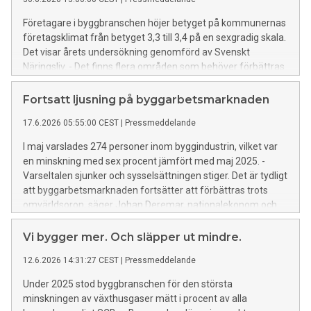
Byggföretagen, Skogsindustrierna och Svemin på Dagens
Industris debattsida.
Företagare i byggbranschen höjer betyget på kommunernas
företagsklimat från betyget 3,3 till 3,4 på en sexgradig skala.
Det visar årets undersökning genomförd av Svenskt
Näringsliv. - Det finns flera områden som behöver förbättras
om resultatet ska bli något annat än knappt godkänt,
säger Tanja Rasmusson Hjorth, vice vd och chef näringsliv &
Fortsatt ljusning på byggarbetsmarknaden
påverkan, Byggföretagen.
17.6.2026 05:55:00 CEST
|
Pressmeddelande
I maj varslades 274 personer inom byggindustrin, vilket var
en minskning med sex procent jämfört med maj 2025. -
Varseltalen sjunker och sysselsättningen stiger. Det är tydligt
att byggarbetsmarknaden fortsätter att förbättras trots
omvärldsoron, säger Johan Deremar, nationalekonom och
prognosansvarig, Byggföretagen
Vi bygger mer. Och släpper ut mindre.
12.6.2026 14:31:27 CEST
|
Pressmeddelande
Under 2025 stod byggbranschen för den största
minskningen av växthusgaser mätt i procent av alla