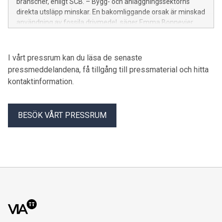
branscher, enligt SCB. – Bygg- och anläggningssektorns
direkta utsläpp minskar. En bakomliggande orsak är minskad
användning av fossila drivmedel, säger Emma Bonnevier,
expert grön konkurrenskraft och klimatpolitik,
Byggföretagen.
I vårt pressrum kan du läsa de senaste
pressmeddelandena, få tillgång till pressmaterial och hitta
kontaktinformation.
BESÖK VÅRT PRESSRUM