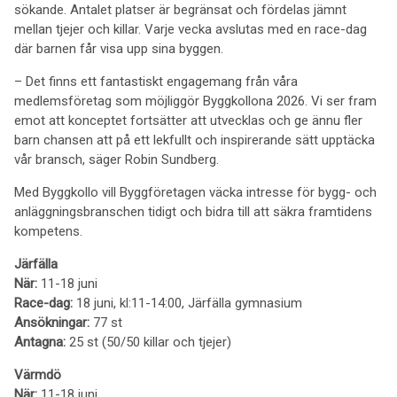
sökande. Antalet platser är begränsat och fördelas jämnt
mellan tjejer och killar. Varje vecka avslutas med en race-dag
där barnen får visa upp sina byggen.
– Det finns ett fantastiskt engagemang från våra
medlemsföretag som möjliggör Byggkollona 2026. Vi ser fram
emot att konceptet fortsätter att utvecklas och ge ännu fler
barn chansen att på ett lekfullt och inspirerande sätt upptäcka
vår bransch, säger Robin Sundberg.
Med Byggkollo vill Byggföretagen väcka intresse för bygg- och
anläggningsbranschen tidigt och bidra till att säkra framtidens
kompetens.
Järfälla
När:
11-18 juni
Race-dag:
18 juni, kl:11-14:00, Järfälla gymnasium
Ansökningar:
77 st
Antagna:
25 st (50/50 killar och tjejer)
Värmdö
När:
11-18 juni