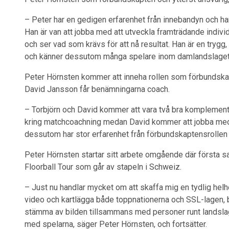
– Peter har en gedigen erfarenhet från innebandyn och ha
Han är van att jobba med att utveckla framträdande indivi
och ser vad som krävs för att nå resultat. Han är en tryg
och känner dessutom många spelare inom damlandslaget 
Peter Hörnsten kommer att inneha rollen som förbundska
David Jansson får benämningarna coach.
– Torbjörn och David kommer att vara två bra komplement ti
kring matchcoachning medan David kommer att jobba med 
dessutom har stor erfarenhet från förbundskaptensrollen 
Peter Hörnsten startar sitt arbete omgående där första 
Floorball Tour som går av stapeln i Schweiz.
– Just nu handlar mycket om att skaffa mig en tydlig helhe
video och kartlägga både toppnationerna och SSL-lagen, bå
stämma av bilden tillsammans med personer runt landslage
med spelarna, säger Peter Hörnsten, och fortsätter.