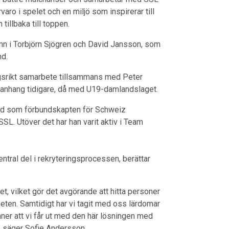
varo i spelet och en miljö som inspirerar till
tillbaka till toppen.
mn i Torbjörn Sjögren och David Jansson, som
nd.
ångsrikt samarbete tillsammans med Peter
mmanhang tidigare, då med U19-damlandslaget.
n tid som förbundskapten för Schweiz
SSL. Utöver det har han varit aktiv i Team
central del i rekryteringsprocessen, berättar
, vilket gör det avgörande att hitta personer
eten. Samtidigt har vi tagit med oss lärdomar
änner att vi får ut med den här lösningen med
, säger Sofie Andersson.