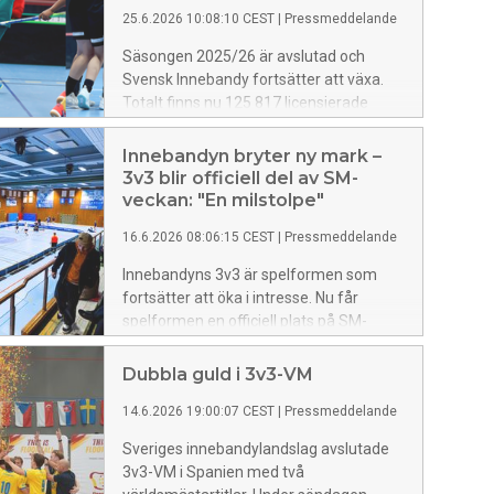
25.6.2026 10:08:10 CEST
|
Pressmeddelande
Säsongen 2025/26 är avslutad och
Svensk Innebandy fortsätter att växa.
Totalt finns nu 125 817 licensierade
spelare, vilket innebär en ökning med 18
696 sedan återöppningen efter
Innebandyn bryter ny mark –
pandemin och omkring 5 300 fler än
3v3 blir officiell del av SM-
föregående säsong.
veckan: "En milstolpe"
16.6.2026 08:06:15 CEST
|
Pressmeddelande
Innebandyns 3v3 är spelformen som
fortsätter att öka i intresse. Nu får
spelformen en officiell plats på SM-
veckan 2027. Det här blir första gången
som 3v3 tävlar om officiella SM-tecken.
Dubbla guld i 3v3-VM
14.6.2026 19:00:07 CEST
|
Pressmeddelande
Sveriges innebandylandslag avslutade
3v3-VM i Spanien med två