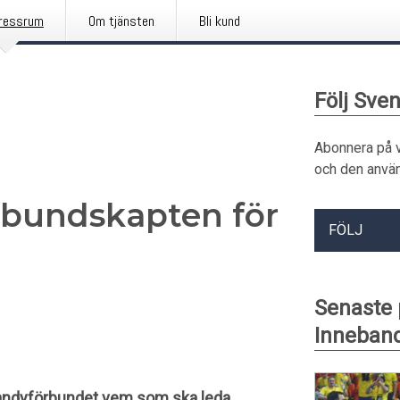
ressrum
Om tjänsten
Bli kund
Följ Sve
Abonnera på 
och den använ
rbundskapten för
FÖLJ
Senaste
Inneban
andyförbundet vem som ska leda