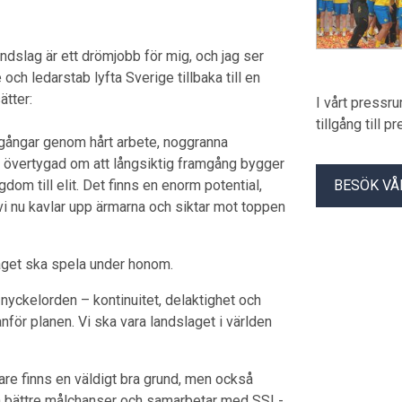
dslag är ett drömjobb för mig, och jag ser
ch ledarstab lyfta Sverige tillbaka till en
ätter:
I vårt pressr
tillgång till 
amgångar genom hårt arbete, noggranna
g övertygad om att långsiktig framgång bygger
dom till elit. Det finns en enorm potential,
BESÖK VÅ
 vi nu kavlar upp ärmarna och siktar mot toppen
slaget ska spela under honom.
 nyckelorden – kontinuitet, delaktighet och
för planen. Vi ska vara landslaget i världen
re finns en väldigt bra grund, men också
 och bättre målchanser och samarbetar med SSL-