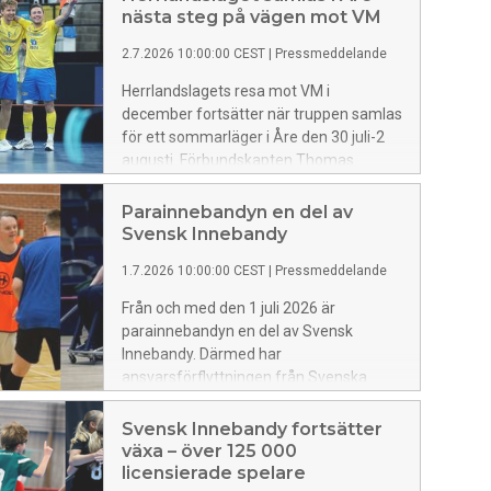
nästa steg på vägen mot VM
2.7.2026 10:00:00 CEST
|
Pressmeddelande
Herrlandslagets resa mot VM i
december fortsätter när truppen samlas
för ett sommarläger i Åre den 30 juli-2
augusti. Förbundskapten Thomas
Brottman har kallat en trupp som
kombinerar rutin med spelare som
Parainnebandyn en del av
knackar på inför höstens avgörande
Svensk Innebandy
landskamper.
1.7.2026 10:00:00 CEST
|
Pressmeddelande
Från och med den 1 juli 2026 är
parainnebandyn en del av Svensk
Innebandy. Därmed har
ansvarsförflyttningen från Svenska
Parasportförbundet nått en viktig
milstolpe. Det är ett steg i en större
Svensk Innebandy fortsätter
riktning.
växa – över 125 000
licensierade spelare