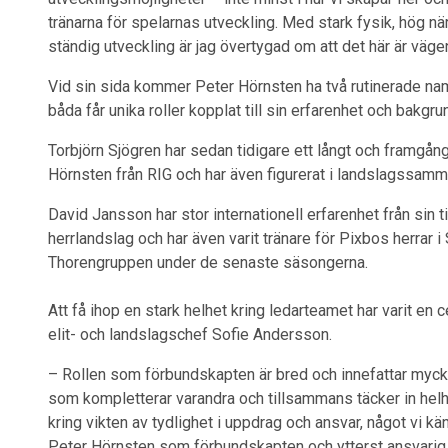
tränarna för spelarnas utveckling. Med stark fysik, hög när
ständig utveckling är jag övertygad om att det här är vägen 
Vid sin sida kommer Peter Hörnsten ha två rutinerade na
båda får unika roller kopplat till sin erfarenhet och bakgru
Torbjörn Sjögren har sedan tidigare ett långt och framg
Hörnsten från RIG och har även figurerat i landslagssa
David Jansson har stor internationell erfarenhet från si
herrlandslag och har även varit tränare för Pixbos herrar i 
Thorengruppen under de senaste säsongerna.
Att få ihop en stark helhet kring ledarteamet har varit en 
elit- och landslagschef Sofie Andersson.
– Rollen som förbundskapten är bred och innefattar mycket
som kompletterar varandra och tillsammans täcker in helh
kring vikten av tydlighet i uppdrag och ansvar, något vi k
Peter Hörnsten som förbundskapten och ytterst ansvarig