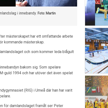
mlandslag i innebandy.
Foto: Martin
ter mästerskapet har ett omfattande arbete
 inför kommande mästerskap.
er damlandslaget och som kommer leda blågult
m innebandyn bakom sig. Som spelare
M-guld 1994 och har utöver det även spelat
dygymnasiet (RIG) i Umeå där han har varit
pelare.
ngen för damlandslaget framåt ser Peter