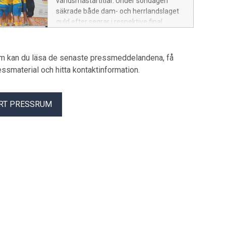
världsmästartitlar. Under söndagen
säkrade både dam- och herrlandslaget
guld efter segrar i respektive final.
Resultatet innebär de första svenska
VM-gulden i 3v3-formatet.
um kan du läsa de senaste pressmeddelandena, få
pressmaterial och hitta kontaktinformation.
RT PRESSRUM