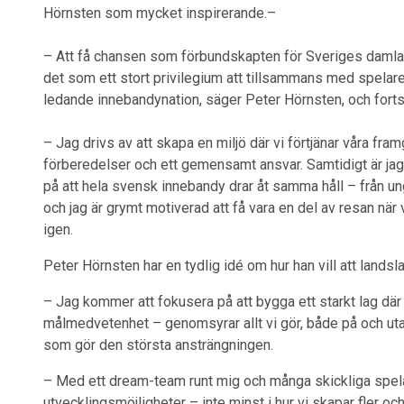
Hörnsten som mycket inspirerande.–
– Att få chansen som förbundskapten för Sveriges damlan
det som ett stort privilegium att tillsammans med spelare o
ledande innebandynation, säger Peter Hörnsten, och forts
– Jag drivs av att skapa en miljö där vi förtjänar våra fr
förberedelser och ett gemensamt ansvar. Samtidigt är ja
på att hela svensk innebandy drar åt samma håll – från ung
och jag är grymt motiverad att få vara en del av resan när
igen.
Peter Hörnsten har en tydlig idé om hur han vill att land
– Jag kommer att fokusera på att bygga ett starkt lag där
målmedvetenhet – genomsyrar allt vi gör, både på och utan
som gör den största ansträngningen.
– Med ett dream-team runt mig och många skickliga spela
utvecklingsmöjligheter – inte minst i hur vi skapar fler