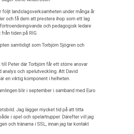
r följt landslagsverksamheten under många år.
der och få dem att prestera ihop som ett lag
g, förtroendeingivande och pedagogisk ledare
från tiden på RIG.
pten samtidigt som Torbjörn Sjögren och
ll Peter där Torbjörn får ett större ansvar
analys och spelutveckling. Att David
är en viktig komponent i helheten.
samlingen blir i september i samband med Euro
tsbild. Jag lägger mycket tid på att titta
de i spel och spelartrupper. Därefter vill jag
n och tränarna i SSL, innan jag tar kontakt