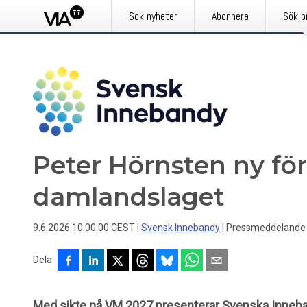
Sök nyheter
Abonnera
Sök p
Peter Hörnsten ny fö
damlandslaget
9.6.2026 10:00:00 CEST
|
Svensk Innebandy
|
Pressmeddelande
Dela
Med sikte på VM 2027 presenterar Svenska Inneb