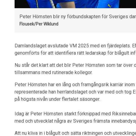
Peter Hörnsten blir ny förbundskapten för Sveriges da
Flousek/Per Wiklund
Damlandslaget avslutade VM 2025 med en fjärdeplats. Ef
genomförts för att identifiera rätt ledarskap för blågult
Nu står det klart att det blir Peter Hörnsten som tar öv
tillsammans med rutinerade kollegor.
Peter Hörnsten har en lång och framgångsrik karriär ino
representerade han herrlandslaget och var med och tog E
på högsta nivån under flertalet säsonger.
Idag är Peter Hörnsten starkt förknippad med Riksinneban
med och utvecklat några av Sveriges främsta innebandys
Att nu kliva in i blågult och sätta riktningen och utveckli